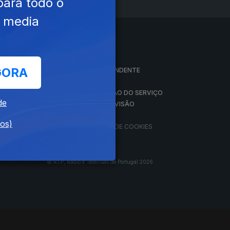
para todo o
e media
A EMPRESA
GORA
CONSELHO GERAL INDEPENDENTE
CONSELHO DE OPINIÃO
VINTE
CONTRATO DE CONCESSÃO DO SERVIÇO
de
PÚBLICO DE RÁDIO E TELEVISÃO
RGPD
dos)
GESTÃO DAS DEFINIÇÕES DE COOKIES
© RTP, Rádio e Televisão de Portugal 2026