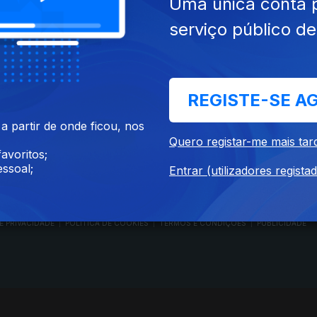
Uma única conta 
serviço público d
RTP PLAY
CONTACTOS
REGISTE-SE A
O
EM DIRETO
PROVEDORA DO
ÃO
REVER PROGRAMAS
TELESPECTADOR
 partir de onde ficou, nos
PROVEDORA DO OU
Quero registar-me mais tar
CONCURSOS
UIVOS
ACESSIBILIDADES
avoritos;
PERGUNTAS FREQUENTES
NA
SATÉLITES
ssoal;
Entrar (utilizadores regista
CONTACTOS
E PRIVACIDADE
POLÍTICA DE COOKIES
TERMOS E CONDIÇÕES
PUBLICIDADE
|
|
|