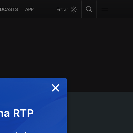
DCASTS
APP
Entrar
×
 na RTP