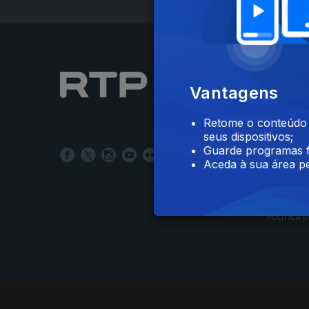
NOTÍCIAS
Vantagens
DESPORT
TELEVIS
Retome o conteúdo a
RÁDIO
seus dispositivos;
RTP ARQ
Guarde programas f
RTP ENSI
Aceda à sua área pe
POLÍTICA D