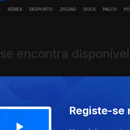
S
SÉRIES
DESPORTO
ZIGZAG
DOCS
PALCO
PO
 se encontra disponível
Instale a aplicação
RTP Play
Registe-se
Disponível para iOS, Android, Apple TV, Android TV e CarPlay