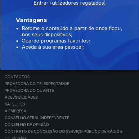
Entrar (utilizadores registados)
RÁDIO
RTP ARQUIVOS
RTP ENSINA
Vantagens
RTP PLAY
Retome o conteúdo a partir de onde ficou,
EM DIRETO
nos seus dispositivos;
REVER PROGRAMAS
Guarde programas favoritos;
Aceda à sua área pessoal;
CONCURSOS
PERGUNTAS FREQUENTES
CONTACTOS
CONTACTOS
PROVEDORA DO TELESPECTADOR
PROVEDORA DO OUVINTE
ACESSIBILIDADES
SATÉLITES
A EMPRESA
CONSELHO GERAL INDEPENDENTE
CONSELHO DE OPINIÃO
CONTRATO DE CONCESSÃO DO SERVIÇO PÚBLICO DE RÁDIO E
TELEVISÃO