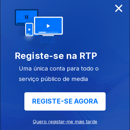
×
Disponível para iOS, Android, Apple TV, Android TV e
CarPlay
Registe-se na RTP
Uma única conta para todo o
serviço público de media
REGISTE-SE AGORA
NOTÍCIAS
DESPORTO
Quero registar-me mais tarde
TELEVISÃO