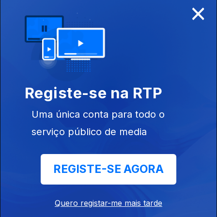
×
Disponível para iOS, Android, Apple TV, Android TV e
CarPlay
Registe-se na RTP
Uma única conta para todo o
serviço público de media
REGISTE-SE AGORA
NOTÍCIAS
DESPORTO
Quero registar-me mais tarde
TELEVISÃO