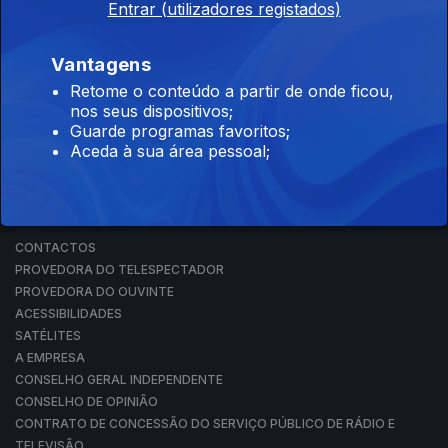
Entrar (utilizadores registados)
RÁDIO
RTP ARQUIVOS
RTP ENSINA
Vantagens
RTP PLAY
Retome o conteúdo a partir de onde ficou,
EM DIRETO
nos seus dispositivos;
REVER PROGRAMAS
Guarde programas favoritos;
Aceda à sua área pessoal;
CONCURSOS
PERGUNTAS FREQUENTES
CONTACTOS
CONTACTOS
PROVEDORA DO TELESPECTADOR
PROVEDORA DO OUVINTE
ACESSIBILIDADES
SATÉLITES
A EMPRESA
CONSELHO GERAL INDEPENDENTE
CONSELHO DE OPINIÃO
CONTRATO DE CONCESSÃO DO SERVIÇO PÚBLICO DE RÁDIO E
TELEVISÃO