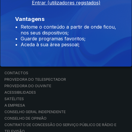
Entrar (utilizadores registados)
RÁDIO
RTP ARQUIVOS
RTP ENSINA
Vantagens
RTP PLAY
Retome o conteúdo a partir de onde ficou,
EM DIRETO
nos seus dispositivos;
REVER PROGRAMAS
Guarde programas favoritos;
Aceda à sua área pessoal;
CONCURSOS
PERGUNTAS FREQUENTES
CONTACTOS
CONTACTOS
PROVEDORA DO TELESPECTADOR
PROVEDORA DO OUVINTE
ACESSIBILIDADES
SATÉLITES
A EMPRESA
CONSELHO GERAL INDEPENDENTE
CONSELHO DE OPINIÃO
CONTRATO DE CONCESSÃO DO SERVIÇO PÚBLICO DE RÁDIO E
TELEVISÃO