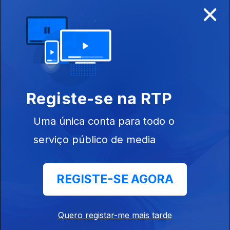
×
Disponível para iOS, Android, Apple TV, Android TV e
CarPlay
Registe-se na RTP
Uma única conta para todo o
serviço público de media
REGISTE-SE AGORA
NOTÍCIAS
DESPORTO
Quero registar-me mais tarde
TELEVISÃO