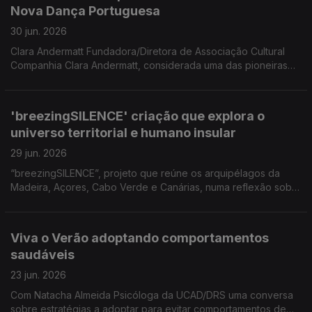
Nova Dança Portuguesa
Funchal 'Melro Preto'
30 jun. 2026
Clara Andermatt Fundadora/Diretora de Associação Cultural
Companhia Clara Andermatt, considerada uma das pioneiras
do movimento da Nova Dança Portuguesa Coreógrafa para
participar numa formação no âmbito das comemorações dos
25 anos da Companhia Dançando com a Diferença.
'breezingSILENCE' criação que explora o
universo territorial e humano insular
29 jun. 2026
“breezingSILENCE”, projeto que reúne os arquipélagos da
Madeira, Açores, Cabo Verde e Canárias, numa reflexão sobre
a insularidade, a relação ilha/oceano e os territórios que
partilham uma memória comum. Uma conversa com os
criadores Yola Pinto (coreógrafa e bailarina), Marco Santos
Viva o Verão adoptando comportamentos
(músico) e com Filipe Ferraz cocriador local.
saudáveis
23 jun. 2026
Com Natacha Almeida Psicóloga da UCAD/DRS uma conversa
sobre estratégias a adoptar para evitar comportamentos de