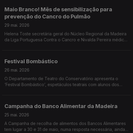
produtora.
Maio Branco! Mês de sensibilização para
prevenção do Cancro do Pulmão
29 mai. 2026
Helena Toste secretária geral do Núcleo Regional da Madeira
da Liga Portuguesa Contra o Cancro e Nivalda Pereira médica
de Família, Pós graduada em Cessação Tabágica e
Coordenadora Nacional do Grupo de Trabalho de Tabagismo
foram convidadas do programa sobre o Maio Branco e a
Festival Bombástico
prevenção do Cancro do Pulmão.
26 mai. 2026
O Departamento de Teatro do Conservatório apresenta o
‘Festival Bombástico’, espetáculos teatrais com alunos dos
Cursos Livres em Artes - Teatro. Ouvimos Pedro Araújo Santos
professor e as alunas Rita Gouveia, Mia Sousa e Carolina
Esteves.
Campanha do Banco Alimentar da Madeira
25 mai. 2026
A Campanha de recolha de alimentos dos Bancos Alimentares
tem lugar a 30 e 31 de maio, numa resposta necessária, ainda