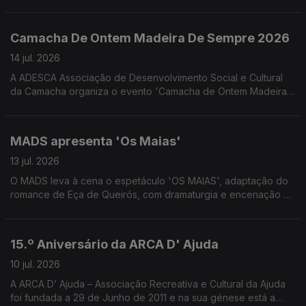
proporcionado pelo Núcleo Regional da Madeira da Liga
Portuguesa Contra o Cancro. Convidadas a Psicóloga Clínica
Melissa Gouveia e a Assistente Social Josefina Câmara
Camacha De Ontem Madeira De Sempre 2026
colaboradoras do NRM-LPCC
14 jul. 2026
A ADESCA Associação de Desenvolvimento Social e Cultural
da Camacha organiza o evento 'Camacha de Ontem Madeira
de Sempre' que este ano se associa à celebração os 350
anos da freguesia da Camacha. Uma conversa com José
Alberto Gonçalves e Fernanda Nóbrega da ADESCA.
MADS apresenta 'Os Maias'
13 jul. 2026
O MADS leva à cena o espetáculo 'OS MAIAS', adaptação do
romance de Eça de Queirós, com dramaturgia e encenação de
Eduardo Gaspar. Uma conversa com Pedro Gouveia e Filipa
Caroto Escórcio do MADS e do elenco 'Os Maias'
15.º Aniversário da ARCA D' Ajuda
10 jul. 2026
A ARCA D’ Ajuda – Associação Recreativa e Cultural da Ajuda
foi fundada a 29 de Junho de 2011 e na sua génese está a