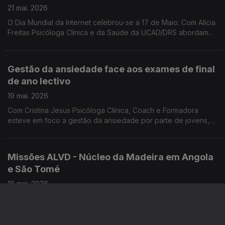
21 mai. 2026
O Dia Mundial da Internet celebrou-se a 17 de Maio. Com Alícia
Freitas Psicóloga Clínica e da Saúde da UCAD/DRS abordamos
as maiores preocupações relacionadas com o uso excessivo
e inadequado das tecnologias.
Gestão da ansiedade face aos exames de final
de ano lectivo
19 mai. 2026
Com Cristina Jesus Psicóloga Clínica, Coach e Formadora
esteve em foco a gestão da ansiedade por parte de jovens,
face aos exames de final de ano lectivo.
Missões ALVD - Núcleo da Madeira em Angola
e São Tomé
18 mai. 2026
Este Verão, três grupos de voluntários da ALVD - Núcleo da
Madeira realizam Missões em Angola e em São Tomé.
Convidados: P. Domingos Pestana, assistente da ALVD -