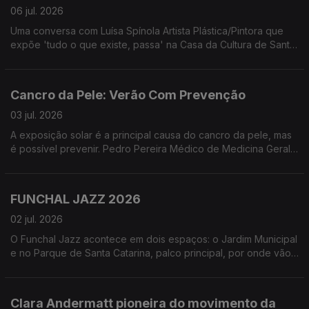
06 jul. 2026
Uma conversa com Luísa Spínola Artista Plástica/Pintora que
expõe 'tudo o que existe, passa' na Casa da Cultura de Santa
Cruz - Quinta do Revoredo. Uma exposição que segundo a
artista '... não oferece respostas. Oferece uma pausa para que
o olhar desacelere e se deixe tocar pela evidência daquilo
Cancro da Pele: Verão Com Prevenção
que muda'
03 jul. 2026
A exposição solar é a principal causa do cancro da pele, mas
é possível prevenir. Pedro Pereira Médico de Medicina Geral
e Familiar e Leonor Leça Psicóloga Clínica, ambos da Unidade
de Educação para a Saúde do NRM-LPCC, partilharam
informações essenciais sobre a exposição solar segura.
FUNCHAL JAZZ 2026
02 jul. 2026
O Funchal Jazz acontece em dois espaços: o Jardim Municipal
e no Parque de Santa Catarina, palco principal, por onde vão
passar alguns dos maiores nomes do jazz. Uma conversa com
Paulo Barbosa Diretor Artístico do Funchal Jazz e Francisco
Andrade diretor do Curso Profissional de Instrumentista Jazz
Clara Andermatt pioneira do movimento da
do Conservatório e Presidente da Associação Jazz do