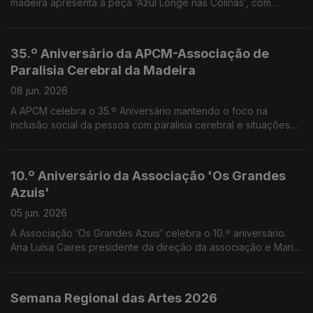
madeira apresenta a peça ‘Azul Longe nas Colinas’, com
alunos do 1.º ano do Curso Profissional de Teatro -
Interpretação. Convidados o professore e orientador Pedro
Araújo Santos e os alunos Ryan Vieira e Leonor Freitas
35.º Aniversário da APCM-Associação de
Paralisia Cerebral da Madeira
08 jun. 2026
A APCM celebra o 35.º Aniversário mantendo o foco na
inclusão social da pessoa com paralisia cerebral e situações
neurológicas afins, bem como o apoio às suas famílias. Uma
conversa com Cristina Reis Andrade vice presidente da APCM
10.º Aniversário da Associação 'Os Grandes
Azuis'
05 jun. 2026
A Associação ‘Os Grandes Azuis’ celebra o 10.º aniversário.
Ana Luísa Caires presidente da direção da associação e Maria
da Paz Rodrigues Diretora Técnica falaram do trabalho
realizado no âmbito do apoio a pessoas com transtorno do
Espectro do Autismo, suas famílias e comunidade.
Semana Regional das Artes 2026