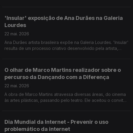
que provisória, às carências de muitos portugueses.
Convidado: Lúcio Moniz Presidente do Banco Alimentar da
Madeira.
'Insular' exposição de Ana Durães na Galeria
Lourdes
22 mai. 2026
Ana Durães artista brasileira expõe na Galeria Lourdes. 'Insular'
resulta de um processo criativo desenvolvido pela artista,
tendo como inspiração a flora da Madeira. Convidadas: a
pintora Ana Durães e Mariana Baeta Gestora Cultural da Galeria
Lourdes.
O olhar de Marco Martins realizador sobre o
percurso da Dançando com a Diferença
22 mai. 2026
A obra de Marco Martins atravessa diversas áreas, do cinema
às artes plásticas, passando pelo teatro. Ele aceitou o convite
da Dançando com a Diferença para documentar o percurso da
companhia e como esta alterou destinos pessoais e da
comunidade.
Dia Mundial da Internet - Prevenir o uso
problemático da internet