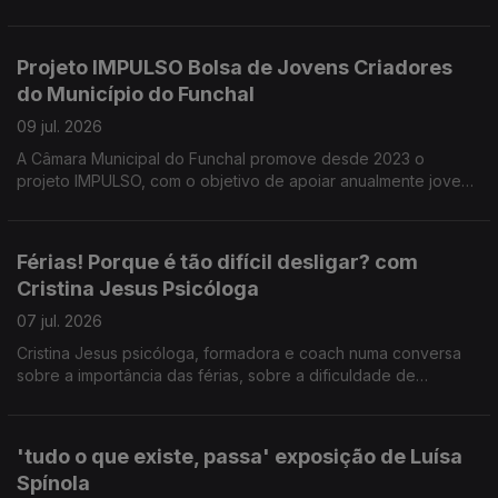
festa de Nossa Senhora da Ajuda. Uma conversa com
presidente da direção da ARCA D' Ajuda Manuel Trindade
Silva sobre as iniciativas organizadas, em benefício da
Projeto IMPULSO Bolsa de Jovens Criadores
comunidade.
do Município do Funchal
09 jul. 2026
A Câmara Municipal do Funchal promove desde 2023 o
projeto IMPULSO, com o objetivo de apoiar anualmente jovens
artistas. Este projeto e outros no âmbito do apoio à criação
artística foram tema da conversa com Catarina Faria e Tatiana
Freitas do Dpt.º de Cultura da CMF.
Férias! Porque é tão difícil desligar? com
Cristina Jesus Psicóloga
07 jul. 2026
Cristina Jesus psicóloga, formadora e coach numa conversa
sobre a importância das férias, sobre a dificuldade de
'desligar' do trabalho nesse período e estratégias para fazê-
lo.
'tudo o que existe, passa' exposição de Luísa
Spínola