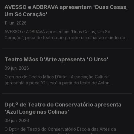
AVESSO e ADBRAVA apresentam 'Duas Casas,
Um Só Coração'
11 jun. 2026
AVESSO e ADBRAVA apresentam 'Duas Casas, Um Só
Coração', peça de teatro que propõe um olhar ao mundo do
Apadrinhamento Civil, onde o passado não se apaga e o
futuro se constrói com novos laços. Uma conversa com
Maurícia Gabriel e Joana Gomes.
Teatro Mãos D'Arte apresenta 'O Urso'
09 jun. 2026
O grupo de Teatro Mãos D’Arte - Associação Cultural
apresenta a peça 'O Urso' a partir do texto de Anton
Tchekhov. Convidados os actores Luís Costa e Mariana
Franco.
Dpt.º de Teatro do Conservatório apresenta
'Azul Longe nas Colinas'
09 jun. 2026
O Dpt.º de Teatro do Conservatório Escola das Artes da