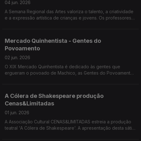
04 jun. 2026
A Semana Regional das Artes valoriza o talento, a criatividade
e a expressão artística de crianças e jovens. Os professores
Rui Pimenta, João Camacho, Ricardo Correia e Ricardo Lapa
da DSEA divulgaram a programação desta semana.
Mercado Quinhentista - Gentes do
Povoamento
02 jun. 2026
O XIX Mercado Quinhentista é dedicado às gentes que
ergueram o povoado de Machico, as Gentes do Povoamento.
Convidados: Ricardo Crespo e Alexandra Teixeira,
professores da Escola BS de Machico e membros da
Comissão Organizadora do mercado Quinhentista.
A Cólera de Shakespeare produção
Cenas&Limitadas
01 jun. 2026
A Associação Cultural CENAS&LIMITADAS estreia a produção
teatral 'A Cólera de Shakespeare'. A apresentação desta sátira
mordaz sobre os bastidores do teatro ficou a cargo de Miguel
Vieira diretor artístico e encenador e Avelina Macedo