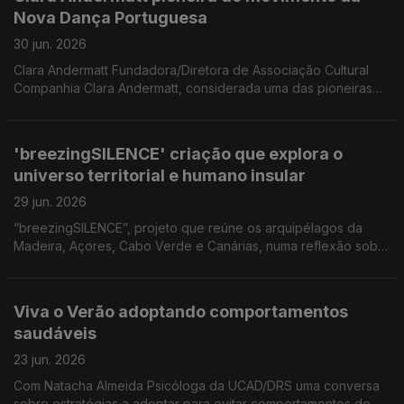
do Conservatório e Presidente da Associação Jazz do
Nova Dança Portuguesa
Funchal 'Melro Preto'
30 jun. 2026
Clara Andermatt Fundadora/Diretora de Associação Cultural
Companhia Clara Andermatt, considerada uma das pioneiras
do movimento da Nova Dança Portuguesa Coreógrafa para
participar numa formação no âmbito das comemorações dos
25 anos da Companhia Dançando com a Diferença.
'breezingSILENCE' criação que explora o
universo territorial e humano insular
29 jun. 2026
“breezingSILENCE”, projeto que reúne os arquipélagos da
Madeira, Açores, Cabo Verde e Canárias, numa reflexão sobre
a insularidade, a relação ilha/oceano e os territórios que
partilham uma memória comum. Uma conversa com os
criadores Yola Pinto (coreógrafa e bailarina), Marco Santos
Viva o Verão adoptando comportamentos
(músico) e com Filipe Ferraz cocriador local.
saudáveis
23 jun. 2026
Com Natacha Almeida Psicóloga da UCAD/DRS uma conversa
sobre estratégias a adoptar para evitar comportamentos de