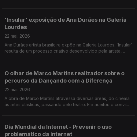
que provisória, às carências de muitos portugueses.
Convidado: Lúcio Moniz Presidente do Banco Alimentar da
Madeira.
'Insular' exposição de Ana Durães na Galeria
Lourdes
22 mai. 2026
Ana Durães artista brasileira expõe na Galeria Lourdes. 'Insular'
resulta de um processo criativo desenvolvido pela artista,
tendo como inspiração a flora da Madeira. Convidadas: a
pintora Ana Durães e Mariana Baeta Gestora Cultural da Galeria
Lourdes.
O olhar de Marco Martins realizador sobre o
percurso da Dançando com a Diferença
22 mai. 2026
A obra de Marco Martins atravessa diversas áreas, do cinema
às artes plásticas, passando pelo teatro. Ele aceitou o convite
da Dançando com a Diferença para documentar o percurso da
companhia e como esta alterou destinos pessoais e da
comunidade.
Dia Mundial da Internet - Prevenir o uso
problemático da internet