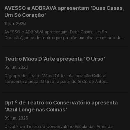
AVESSO e ADBRAVA apresentam 'Duas Casas,
Um Só Coração'
11 jun. 2026
AVESSO e ADBRAVA apresentam 'Duas Casas, Um Só
Coração', peça de teatro que propõe um olhar ao mundo do
Apadrinhamento Civil, onde o passado não se apaga e o
futuro se constrói com novos laços. Uma conversa com
Maurícia Gabriel e Joana Gomes.
Teatro Mãos D'Arte apresenta 'O Urso'
09 jun. 2026
O grupo de Teatro Mãos D’Arte - Associação Cultural
apresenta a peça 'O Urso' a partir do texto de Anton
Tchekhov. Convidados os actores Luís Costa e Mariana
Franco.
Dpt.º de Teatro do Conservatório apresenta
'Azul Longe nas Colinas'
09 jun. 2026
O Dpt.º de Teatro do Conservatório Escola das Artes da