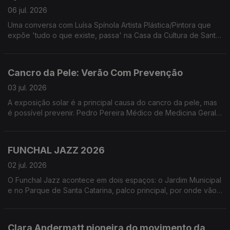
06 jul. 2026
Uma conversa com Luísa Spínola Artista Plástica/Pintora que
expõe 'tudo o que existe, passa' na Casa da Cultura de Santa
Cruz - Quinta do Revoredo. Uma exposição que segundo a
artista '... não oferece respostas. Oferece uma pausa para que
o olhar desacelere e se deixe tocar pela evidência daquilo
Cancro da Pele: Verão Com Prevenção
que muda'
03 jul. 2026
A exposição solar é a principal causa do cancro da pele, mas
é possível prevenir. Pedro Pereira Médico de Medicina Geral
e Familiar e Leonor Leça Psicóloga Clínica, ambos da Unidade
de Educação para a Saúde do NRM-LPCC, partilharam
informações essenciais sobre a exposição solar segura.
FUNCHAL JAZZ 2026
02 jul. 2026
O Funchal Jazz acontece em dois espaços: o Jardim Municipal
e no Parque de Santa Catarina, palco principal, por onde vão
passar alguns dos maiores nomes do jazz. Uma conversa com
Paulo Barbosa Diretor Artístico do Funchal Jazz e Francisco
Andrade diretor do Curso Profissional de Instrumentista Jazz
Clara Andermatt pioneira do movimento da