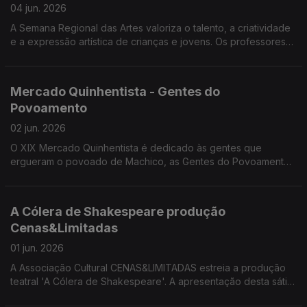
04 jun. 2026
A Semana Regional das Artes valoriza o talento, a criatividade
e a expressão artística de crianças e jovens. Os professores
Rui Pimenta, João Camacho, Ricardo Correia e Ricardo Lapa
da DSEA divulgaram a programação desta semana.
Mercado Quinhentista - Gentes do
Povoamento
02 jun. 2026
O XIX Mercado Quinhentista é dedicado às gentes que
ergueram o povoado de Machico, as Gentes do Povoamento.
Convidados: Ricardo Crespo e Alexandra Teixeira,
professores da Escola BS de Machico e membros da
Comissão Organizadora do mercado Quinhentista.
A Cólera de Shakespeare produção
Cenas&Limitadas
01 jun. 2026
A Associação Cultural CENAS&LIMITADAS estreia a produção
teatral 'A Cólera de Shakespeare'. A apresentação desta sátira
mordaz sobre os bastidores do teatro ficou a cargo de Miguel