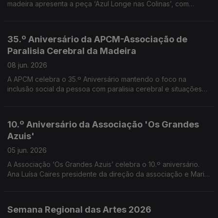
madeira apresenta a peça ‘Azul Longe nas Colinas’, com
alunos do 1.º ano do Curso Profissional de Teatro -
Interpretação. Convidados o professore e orientador Pedro
Araújo Santos e os alunos Ryan Vieira e Leonor Freitas
35.º Aniversário da APCM-Associação de
Paralisia Cerebral da Madeira
08 jun. 2026
A APCM celebra o 35.º Aniversário mantendo o foco na
inclusão social da pessoa com paralisia cerebral e situações
neurológicas afins, bem como o apoio às suas famílias. Uma
conversa com Cristina Reis Andrade vice presidente da APCM
10.º Aniversário da Associação 'Os Grandes
Azuis'
05 jun. 2026
A Associação ‘Os Grandes Azuis’ celebra o 10.º aniversário.
Ana Luísa Caires presidente da direção da associação e Maria
da Paz Rodrigues Diretora Técnica falaram do trabalho
realizado no âmbito do apoio a pessoas com transtorno do
Espectro do Autismo, suas famílias e comunidade.
Semana Regional das Artes 2026