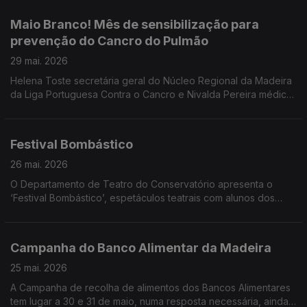
Vieira diretor artístico e encenador e Avelina Macedo
produtora.
Maio Branco! Mês de sensibilização para
prevenção do Cancro do Pulmão
29 mai. 2026
Helena Toste secretária geral do Núcleo Regional da Madeira
da Liga Portuguesa Contra o Cancro e Nivalda Pereira médica
de Família, Pós graduada em Cessação Tabágica e
Coordenadora Nacional do Grupo de Trabalho de Tabagismo
foram convidadas do programa sobre o Maio Branco e a
Festival Bombástico
prevenção do Cancro do Pulmão.
26 mai. 2026
O Departamento de Teatro do Conservatório apresenta o
‘Festival Bombástico’, espetáculos teatrais com alunos dos
Cursos Livres em Artes - Teatro. Ouvimos Pedro Araújo Santos
professor e as alunas Rita Gouveia, Mia Sousa e Carolina
Esteves.
Campanha do Banco Alimentar da Madeira
25 mai. 2026
A Campanha de recolha de alimentos dos Bancos Alimentares
tem lugar a 30 e 31 de maio, numa resposta necessária, ainda