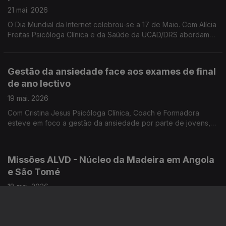
21 mai. 2026
O Dia Mundial da Internet celebrou-se a 17 de Maio. Com Alícia
Freitas Psicóloga Clínica e da Saúde da UCAD/DRS abordamos
as maiores preocupações relacionadas com o uso excessivo
e inadequado das tecnologias.
Gestão da ansiedade face aos exames de final
de ano lectivo
19 mai. 2026
Com Cristina Jesus Psicóloga Clínica, Coach e Formadora
esteve em foco a gestão da ansiedade por parte de jovens,
face aos exames de final de ano lectivo.
Missões ALVD - Núcleo da Madeira em Angola
e São Tomé
18 mai. 2026
Este Verão, três grupos de voluntários da ALVD - Núcleo da
Madeira realizam Missões em Angola e em São Tomé.
Convidados: P. Domingos Pestana, assistente da ALVD -