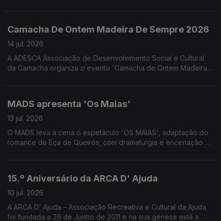
proporcionado pelo Núcleo Regional da Madeira da Liga
Portuguesa Contra o Cancro. Convidadas a Psicóloga Clínica
Melissa Gouveia e a Assistente Social Josefina Câmara
Camacha De Ontem Madeira De Sempre 2026
colaboradoras do NRM-LPCC
14 jul. 2026
A ADESCA Associação de Desenvolvimento Social e Cultural
da Camacha organiza o evento 'Camacha de Ontem Madeira
de Sempre' que este ano se associa à celebração os 350
anos da freguesia da Camacha. Uma conversa com José
Alberto Gonçalves e Fernanda Nóbrega da ADESCA.
MADS apresenta 'Os Maias'
13 jul. 2026
O MADS leva à cena o espetáculo 'OS MAIAS', adaptação do
romance de Eça de Queirós, com dramaturgia e encenação de
Eduardo Gaspar. Uma conversa com Pedro Gouveia e Filipa
Caroto Escórcio do MADS e do elenco 'Os Maias'
15.º Aniversário da ARCA D' Ajuda
10 jul. 2026
A ARCA D’ Ajuda – Associação Recreativa e Cultural da Ajuda
foi fundada a 29 de Junho de 2011 e na sua génese está a