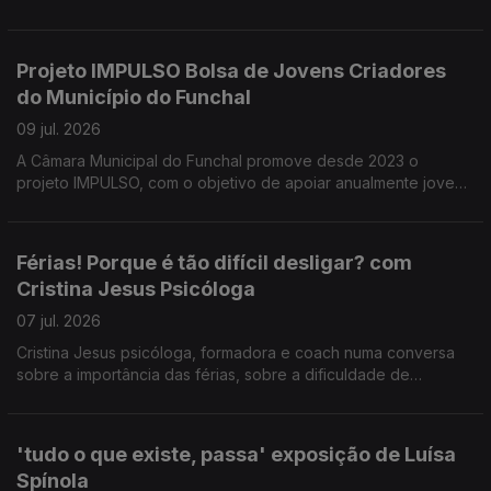
festa de Nossa Senhora da Ajuda. Uma conversa com
presidente da direção da ARCA D' Ajuda Manuel Trindade
Silva sobre as iniciativas organizadas, em benefício da
Projeto IMPULSO Bolsa de Jovens Criadores
comunidade.
do Município do Funchal
09 jul. 2026
A Câmara Municipal do Funchal promove desde 2023 o
projeto IMPULSO, com o objetivo de apoiar anualmente jovens
artistas. Este projeto e outros no âmbito do apoio à criação
artística foram tema da conversa com Catarina Faria e Tatiana
Freitas do Dpt.º de Cultura da CMF.
Férias! Porque é tão difícil desligar? com
Cristina Jesus Psicóloga
07 jul. 2026
Cristina Jesus psicóloga, formadora e coach numa conversa
sobre a importância das férias, sobre a dificuldade de
'desligar' do trabalho nesse período e estratégias para fazê-
lo.
'tudo o que existe, passa' exposição de Luísa
Spínola