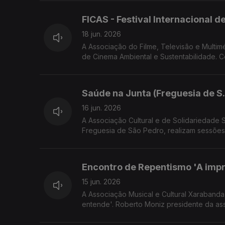
FICAS - Festival Internacional 
18 jun. 2026
A Associação do Filme, Televisão e Multiméd
de Cinema Ambiental e Sustentabilidade. Convidado Rafael Santos co diretor e produtor do FICAS e Diretor Executivo
da AFTM
Saúde na Junta (Freguesia de S.
16 jun. 2026
A Associação Cultural e de Solidariedade Social Raquel Lombardi em parceria
Freguesia de São Pedro, realizam sessõe
Associação, Andreia Sousa da direção da C
São Pedro.
Encontro de Repentismo 'A impr
15 jun. 2026
A Associação Musical e Cultural Xarabanda
entende'. Roberto Moniz presidente da as