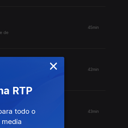
45min
de de
×
42min
ura de
 na RTP
para todo o
43min
edicina
e media
,