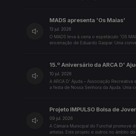
José Alberto Gonçalves e Fernanda Nóbr
MADS apresenta 'Os Maias'
13 jul. 2026
O MADS leva à cena o espetáculo 'OS MAI
encenação de Eduardo Gaspar. Uma conver
Maias'
15.º Aniversário da ARCA D' Aj
10 jul. 2026
A ARCA D’ Ajuda – Associação Recreativa e
a festa de Nossa Senhora da Ajuda. Uma c
sobre as iniciativas organizadas, em bene
Projeto IMPULSO Bolsa de Joven
09 jul. 2026
A Câmara Municipal do Funchal promove d
artistas. Este projeto e outros no âmbito d