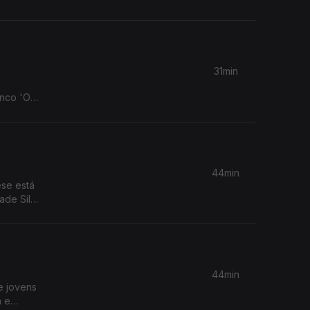
31min
enco 'Os
44min
ese está
ade Silva
44min
e jovens
a e