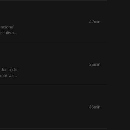
47min
nacional
38min
ente da
uesia de
46min