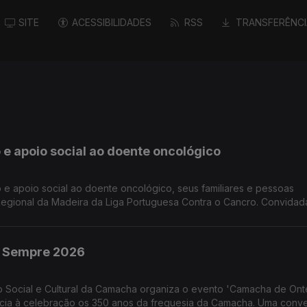
SITE
ACESSIBILIDADES
RSS
TRANSFERÊNCI
 e apoio social ao doente oncológico
 e apoio social ao doente oncológico, seus familiares e pessoas
Regional da Madeira da Liga Portuguesa Contra o Cancro. Convidad
sistente Social Josefina Câmara colaboradoras do NRM-LPCC
 Sempre 2026
Social e Cultural da Camacha organiza o evento 'Camacha de On
cia à celebração os 350 anos da freguesia da Camacha. Uma conv