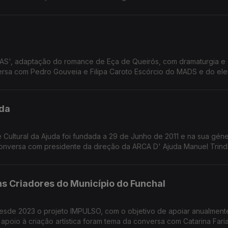
ega da ADESCA.
AS', adaptação do romance de Eça de Queirós, com dramaturgia e
sa com Pedro Gouveia e Filipa Caroto Escórcio do MADS e do el
uda
 Cultural da Ajuda foi fundada a 29 de Junho de 2011 e na sua gén
onversa com presidente da direção da ARCA D' Ajuda Manuel Trind
fício da comunidade.
s Criadores do Município do Funchal
esde 2023 o projeto IMPULSO, com o objetivo de apoiar anualment
o apoio à criação artística foram tema da conversa com Catarina Fari