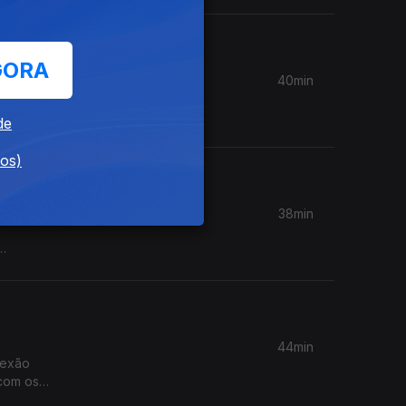
GORA
40min
 por
nchal
de
 da
dos)
38min
44min
lexão
 com os