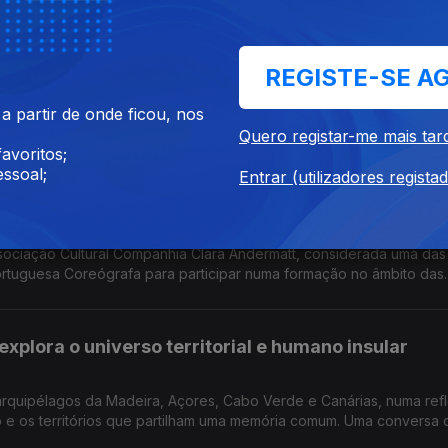
REGISTE-SE A
o Jardim Municipal e no Parque de Santa Catarina, palco principal,
 partir de onde ficou, nos
 do jazz. Uma conversa com Paulo Barbosa Diretor Artístico do Fu
Quero registar-me mais tar
 Profissional de Instrumentista Jazz do Conservatório e Presidente
avoritos;
ssoal;
Entrar (utilizadores regista
ovimento da Nova Dança Portuguesa
sociação Cultural Companhia Clara Andermatt, considerada uma das
rtuguesa Coreógrafa para participar numa formação no âmbito das
 Dançando com a Diferença.
xplora o universo territorial e humano insular
arquipélagos da Madeira, Açores, Cabo Verde e Canárias, numa ref
no e os territórios que partilham uma memória comum. Uma conversa
a), Marco Santos (músico) e com Filipe Ferraz cocriador local.