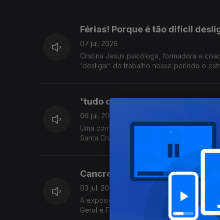
Tatiana Freitas do Dpt.º de Cultura da CMF
Férias! Porque é tão difícil des
07 jul. 2026
Cristina Jesus psicóloga, formadora e coa
'desligar' do trabalho nesse período e estr
'tudo o que existe, passa' expos
06 jul. 2026
Uma conversa com Luísa Spínola Artista Plá
Santa Cruz - Quinta do Revoredo. Uma exposição que segundo a artista '... não oferece respostas. Oferece uma pausa
para que o olhar desacelere e se deixe to
Cancro da Pele: Verão Com Pre
03 jul. 2026
A exposição solar é a principal causa do 
Geral e Familiar e Leonor Leça Psicóloga
partilharam informações essenciais sobre 