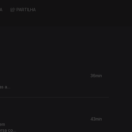
A
PARTILHA
36min
as a
43min
tem
ersa com