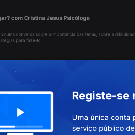
.
ligar? com Cristina Jesus Psicóloga
ch numa conversa sobre a importância das férias, sobre a dificulda
atégias para fazê-lo.
ição de Luísa Spínola
stica/Pintora que expõe 'tudo o que existe, passa' na Casa da Cult
car pela evidência daquilo que muda'
Registe-se
venção
Uma única conta 
cancro da pele, mas é possível prevenir. Pedro Pereira Médico de M
serviço público d
 Clínica, ambos da Unidade de Educação para a Saúde do NRM-LPCC
a exposição solar segura.