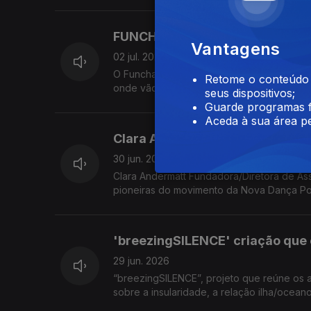
FUNCHAL JAZZ 2026
Vantagens
02 jul. 2026
O Funchal Jazz acontece em dois espaços: 
Retome o conteúdo a
onde vão passar alguns dos maiores nomes
seus dispositivos;
Jazz e Francisco Andrade diretor do Curso
Guarde programas f
Associação Jazz do Funchal 'Melro Preto'
Aceda à sua área pe
Clara Andermatt pioneira do m
30 jun. 2026
Clara Andermatt Fundadora/Diretora de As
pioneiras do movimento da Nova Dança Po
comemorações dos 25 anos da Companhia
'breezingSILENCE' criação que e
29 jun. 2026
“breezingSILENCE”, projeto que reúne os 
sobre a insularidade, a relação ilha/ocea
criadores Yola Pinto (coreógrafa e bailarin