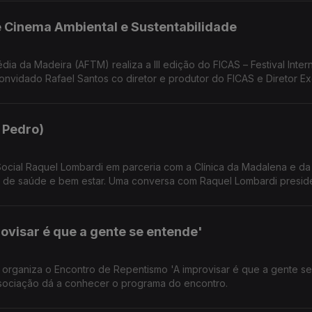
de Cinema Ambiental e Sustentabilidade
ia da Madeira (AFTM) realiza a III edição do FICAS – Festival Inter
 Pedro)
 com a Clínica da Madalena e da Junta de
s de saúde e bem estar. Uma conversa com Raquel Lombardi presid
línica das Madalenas e Manuel Filipe Presidente da Junta de Freg
ovisar é que a gente se entende'
 organiza o Encontro de Repentismo 'A improvisar é que a gente se
sociação dá a conhecer o programa do encontro.