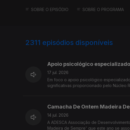
SOBRE O EPISÓDIO
SOBRE O PROGRAMA
2311
episódios disponíveis
938079
933473
Apoio psicológico especializado
17 jul. 2026
Em foco o apoio psicológico especializado
significativas proporcionado pelo Núcleo 
Psicóloga Clínica Melissa Gouveia e a As
Camacha De Ontem Madeira De
14 jul. 2026
A ADESCA Associação de Desenvolvimento 
Madeira de Sempre' que este ano se asso