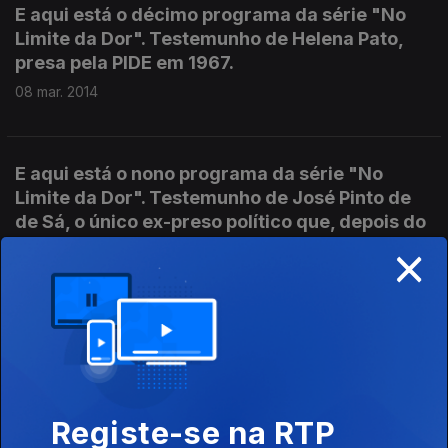
E aqui está o décimo programa da série "No
Limite da Dor". Testemunho de Helena Pato,
presa pela PIDE em 1967.
08 mar. 2014
E aqui está o nono programa da série "No
Limite da Dor". Testemunho de José Pinto de
de Sá, o único ex-preso político que, depois do
×
25 de Abril, voltou à cadeia sob a acusação de
ter sido informador da PIDE.
01 mar. 2014
Oitavo programa da série "No Limite da Dor".
Domingos Abrantes e Conceição Matos
Registe-se na RTP
relatam as torturas a que foram sujeitos às