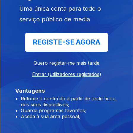
mãos da PIDE.
Uma única conta para todo o
22 fev. 2014
serviço público de media
Georgina Azevedo foi presa pela PIDE em 1964.
REGISTE-SE AGORA
Tinha 20 anos.
15 fev. 2014
Quero registar-me mais tarde
O sexto programa da série. Testemunho de
Entrar (utilizadores registados)
Edmundo Pedro. Foi deportado para o Tarrafal
em 1936. Voltou nove anos depois. Mais tarde,
Vantagens
foi preso, de novo. Cumpriu quatro anos de
Retome o conteúdo a partir de onde ficou,
cadeia.
nos seus dispositivos;
Guarde programas favoritos;
08 fev. 2014
Aceda à sua área pessoal;