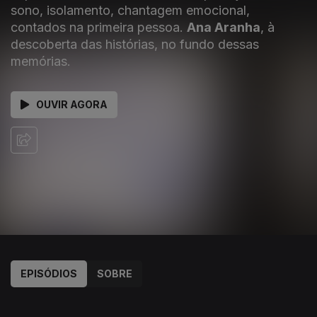
sono, isolamento, chantagem emocional,
contados na primeira pessoa.
Ana Aranha
, à
descoberta das histórias, no fundo dessas
memórias.
OUVIR AGORA
EPISÓDIOS
SOBRE
141862
139679