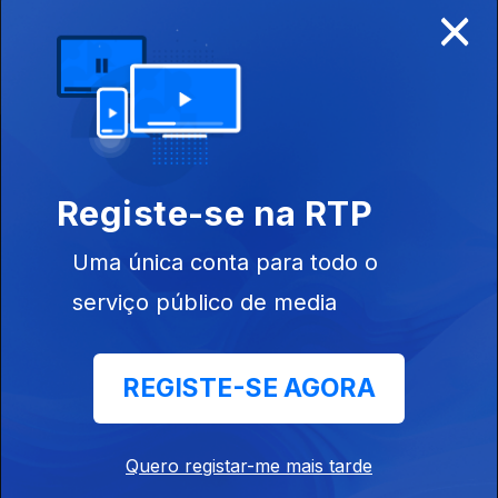
×
Disponível para iOS, Android, Apple TV, Android TV e
CarPlay
Registe-se na RTP
Uma única conta para todo o
serviço público de media
REGISTE-SE AGORA
NOTÍCIAS
DESPORTO
Quero registar-me mais tarde
TELEVISÃO