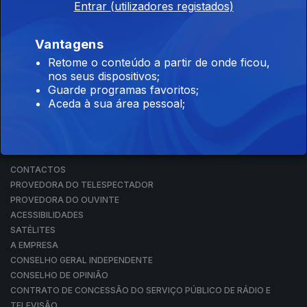
Entrar (utilizadores registados)
RÁDIO
RTP ARQUIVOS
RTP ENSINA
Vantagens
RTP PLAY
Retome o conteúdo a partir de onde ficou,
EM DIRETO
nos seus dispositivos;
REVER PROGRAMAS
Guarde programas favoritos;
Aceda à sua área pessoal;
CONCURSOS
PERGUNTAS FREQUENTES
CONTACTOS
CONTACTOS
PROVEDORA DO TELESPECTADOR
PROVEDORA DO OUVINTE
ACESSIBILIDADES
SATÉLITES
A EMPRESA
CONSELHO GERAL INDEPENDENTE
CONSELHO DE OPINIÃO
CONTRATO DE CONCESSÃO DO SERVIÇO PÚBLICO DE RÁDIO E
TELEVISÃO