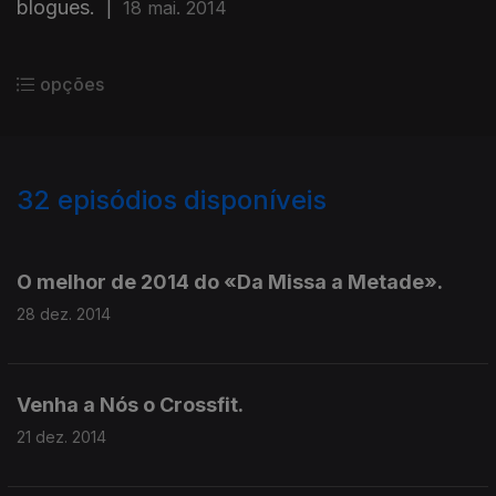
blogues.
|
18 mai. 2014
opções
32
episódios disponíveis
164939
152719
146775
O melhor de 2014 do «Da Missa a Metade».
28 dez. 2014
Venha a Nós o Crossfit.
21 dez. 2014