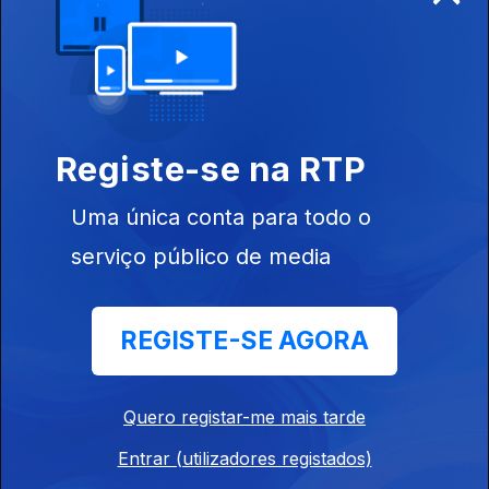
um Mundo Melhor.
22 jun. 2014
Bem-aventurados sejam os que regressam
aos Mercados
Registe-se na RTP
15 jun. 2014
Uma única conta para todo o
serviço público de media
Trocarás o homework pelo cowork...
08 jun. 2014
REGISTE-SE AGORA
Venha a Nós o que é Bio.
Quero registar-me mais tarde
01 jun. 2014
Entrar (utilizadores registados)