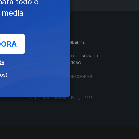
para todo o
e media
A EMPRESA
GORA
CONSELHO GERAL INDEPENDENTE
CONSELHO DE OPINIÃO
VINTE
CONTRATO DE CONCESSÃO DO SERVIÇO
de
PÚBLICO DE RÁDIO E TELEVISÃO
RGPD
dos)
GESTÃO DAS DEFINIÇÕES DE COOKIES
© RTP, Rádio e Televisão de Portugal 2026