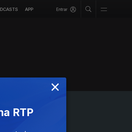
DCASTS
APP
Entrar
×
 na RTP