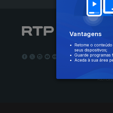
NOTÍCIAS
Vantagens
DESPORT
TELEVIS
Retome o conteúdo a
RÁDIO
seus dispositivos;
RTP ARQ
Guarde programas f
RTP ENSI
Aceda à sua área pe
POLÍTICA D