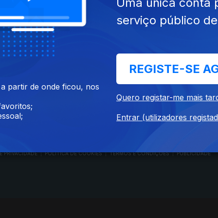
Uma única conta 
serviço público d
RTP PLAY
CONTACTOS
REGISTE-SE A
O
EM DIRETO
PROVEDORA DO
ÃO
REVER PROGRAMAS
TELESPECTADOR
 partir de onde ficou, nos
PROVEDORA DO OU
Quero registar-me mais tar
CONCURSOS
UIVOS
ACESSIBILIDADES
avoritos;
PERGUNTAS FREQUENTES
NA
SATÉLITES
ssoal;
Entrar (utilizadores regista
CONTACTOS
E PRIVACIDADE
POLÍTICA DE COOKIES
TERMOS E CONDIÇÕES
PUBLICIDADE
|
|
|