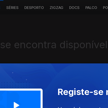
S
SÉRIES
DESPORTO
ZIGZAG
DOCS
PALCO
PO
 se encontra disponível
Instale a aplicação
RTP Play
Registe-se
Disponível para iOS, Android, Apple TV, Android TV e CarPlay