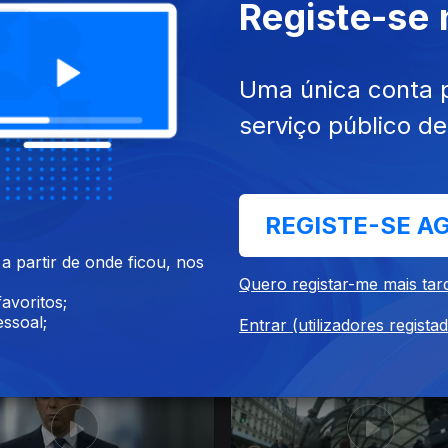
Registe-se
015
22 dez. 2015
Uma única conta 
serviço público d
REGISTE-SE A
 partir de onde ficou, nos
Quero registar-me mais tar
015
Ep. 351
18 dez. 2015
avoritos;
ssoal;
Entrar (utilizadores regista