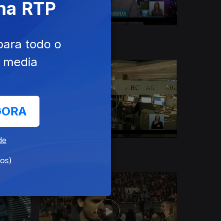
 na RTP
Ep. 354
21 dez. 2015
para todo o
e media
GORA
de
Ep. 350
17 dez. 2015
dos)