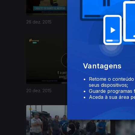
26 dez. 2015
23 dez. 2
217911
Vantagens
Retome o conteúdo a
seus dispositivos;
20 dez. 2015
19 dez. 2
Guarde programas f
Aceda à sua área pe