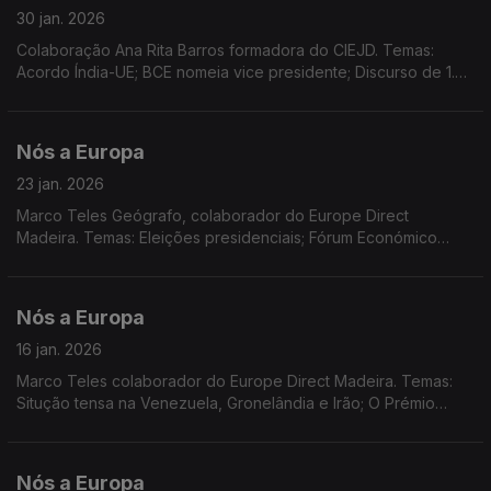
30 jan. 2026
Colaboração Ana Rita Barros formadora do CIEJD. Temas:
Acordo Índia-UE; BCE nomeia vice presidente; Discurso de 1.º
Ministro do Canadá em Davos; Decisões da Comissão
Europeia; 1.º alargamento das CE; dados do Eurostat...
Nós a Europa
23 jan. 2026
Marco Teles Geógrafo, colaborador do Europe Direct
Madeira. Temas: Eleições presidenciais; Fórum Económico
Mundial e as relações transatlânticas; o destino da
Gronelândia; Sessão plenária no PE.
Nós a Europa
16 jan. 2026
Marco Teles colaborador do Europe Direct Madeira. Temas:
Situção tensa na Venezuela, Gronelândia e Irão; O Prémio
Nobel de Corina Machado; A ONU em 2026; O posicionamento
da UE; IA e educação; Sessão plenária do PE
Nós a Europa