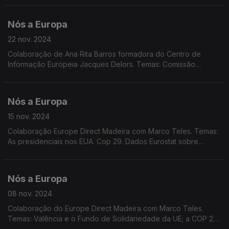
Nós a Europa
22 nov. 2024
Colaboração de Ana Rita Barros formadora do Centro de
Informação Europeia Jacques Delors. Temas: Comissão
Europeia; Conselho Europeu em Budapeste; Previsões
Económicas de Outono; Conflito Rússia-Ucrânia; Uso de
Sacarina.
Nós a Europa
15 nov. 2024
Colaboração Europe Direct Madeira com Marco Teles. Temas:
As presidenciais nos EUA. Cop 29. Dados Eurostat sobre
hábitos de leitura na UE e consumo de plásticos leves.
Entrevista de Durão Barroso à Euronews. Market Place
Nós a Europa
08 nov. 2024
Colaboração do Europe Direct Madeira com Marco Teles.
Temas: Valência e o Fundo de Solidariedade da UE; a COP 29;
a situação política na Alemanha; as audições de confirmação