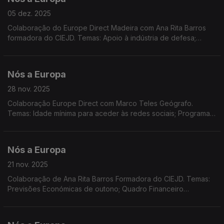
05 dez. 2025
Colaboração do Europe Direct Madeira com Ana Rita Barros
formadora do CIEJD. Temas: Apoio à indústria de defesa;
REsourceEU. Produtos artesanais e industriais. TJE e o direito
de cidadania. Passageiros Marítimos na UE.
Nós a Europa
28 nov. 2025
Colaboração Europe Direct com Marco Teles Geógrafo.
Temas: Idade mínima para aceder às redes sociais; Programa
de Indústria de Defesa Europeia; Segurança dos brinquedos;
Verbas do PRR entregues a Portugal; Ucrânia/Rússia
Nós a Europa
21 nov. 2025
Colaboração de Ana Rita Barros Formadora do CIEJD. Temas:
Previsões Económicas de outono; Quadro Financeiro
Plurianual; Defesa na UE; Taxas para encomendas de baixo
valor; Remuneração feminina "gratuita"