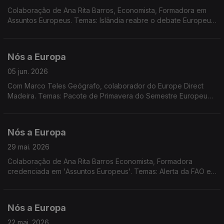
Colaboração de Ana Rita Barros, Economista, Formadora em
Assuntos Europeus. Temas: Islândia reabre o debate Europeu;
novo governo na Dinamarca; Latim, Língua Europeia; Política
monetária; Conselho Europeu.
Nós a Europa
05 jun. 2026
Com Marco Teles Geógrafo, colaborador do Europe Direct
Madeira. Temas: Pacote de Primavera do Semestre Europeu
de 2026; Regras de adesão à UE; Incêndios florestais e
resposta da UE; Dia Mundial da Bicicleta; Dia da Sobrecarga, a
redução da pegada ecológica e os indicadores para o futuro.
Nós a Europa
29 mai. 2026
Colaboração de Ana Rita Barros Economista, Formadora
credenciada em 'Assuntos Europeus'. Temas: Alerta da FAO e
Plano de Ação da UE sobre Abastecimento e Segurança
Alimentar; Eleições em países da UE; EPSO - Serviço Europeu
de Seleção de Pessoal
Nós a Europa
22 mai. 2026