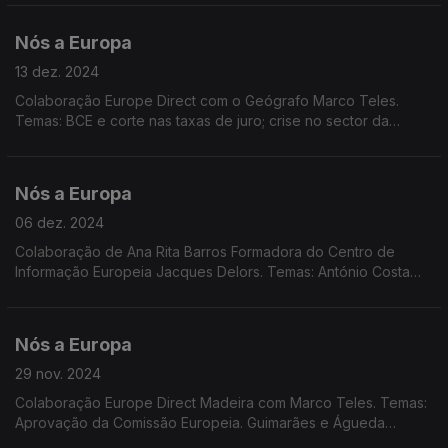
pleno direito do espaço Schengen. Dados Eurostat.
Nós a Europa
13 dez. 2024
Colaboração Europe Direct com o Geógrafo Marco Teles.
Temas: BCE e corte nas taxas de juro; crise no sector da
indústria automóvel; Programa Europa Criativa; Discurso de
Mark Rutte da NATO; Sessão Plenária em Estrasburgo
Nós a Europa
06 dez. 2024
Colaboração de Ana Rita Barros Formadora do Centro de
Informação Europeia Jacques Delors. Temas: António Costa
presidente do Conselho Europeu; situação em França e na
Geórgia; crescimento económico da UE; Dados Eurostat.
Nós a Europa
29 nov. 2024
Colaboração Europe Direct Madeira com Marco Teles. Temas:
Aprovação da Comissão Europeia. Guimarães e Águeda
contempladas com prémios ambientais europeus.