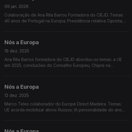
09 jan. 2026
Colaboração de Ana Rita Barros Formadora do CIEJD. Temas:
40 anos de Portugal na Europa; Presidência rotativa Cipriota;
Entrada em vigor em 2026 de medidas europeias; a resposta à
ameaça sobre a Gronelândia; UE-Mercosul
Nós a Europa
19 dez. 2025
Ana Rita Barros formadora do CIEJD abordou os temas: a UE
em 2025; conclusões do Conselho Europeu; Chipre na
presidência do Conselho; Prémio Sakarov; Bulgária na Zona
Euro; Reino Unido e o Erasmus; Habitação
Nós a Europa
12 dez. 2025
Marco Teles colaborador do Europe Direct Madeira. Temas:
UE acorda imobilizar ativos Russos; IA personalidade do ano
da TIME; Parceria Digital UE/Canadá; UE multa X; relações
tensas UE/EUA; Sessão PE em Estrasburgo
Nós a Europa