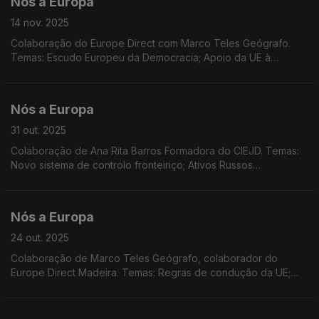
Nós a Europa
14 nov. 2025
Colaboração do Europe Direct com Marco Teles Geógrafo.
Temas: Escudo Europeu da Democracia; Apoio da UE à
Ucrânia; Meta climática da UE. COP30.
Nós a Europa
31 out. 2025
Colaboração de Ana Rita Barros Formadora do CIEJD. Temas:
Novo sistema de controlo fronteiriço; Ativos Russos
congelados; Eleições nos Países Baixos; Programa EU4Health;
Europa Criativa; DiscoverEU; Dados Eurostat.
Nós a Europa
24 out. 2025
Colaboração de Marco Teles Geógrafo, colaborador do
Europe Direct Madeira. Temas: Regras de condução da UE;
Prémio Sakarov; COP 30; monitorização da saúde das
florestas; sanções contra a Rússia; mudança da hora sazonal.