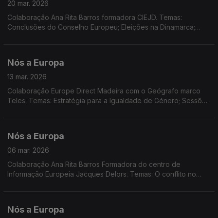
20 mar. 2026
Colaboração Ana Rita Barros formadora CIEJD. Temas:
Conclusões do Conselho Europeu; Eleições na Dinamarca;
Propostas e medidas da Comissão Europeia: EU Inc. e Diretiva
Quadro sobre a Água. Dados Eurostat sobre energia na UE;
Acordão do TJUE condena Portugal.
Nós a Europa
13 mar. 2026
Colaboração Europe Direct Madeira com o Geógrafo marco
Teles. Temas: Estratégia para a Igualdade de Género; Sessões
Plenárias do PE: cooperação UE-Canadá e Habitação; Ordem
Europeia do Mérito; Nova Estratégia Global para as ilhas da UE
Nós a Europa
06 mar. 2026
Colaboração Ana Rita Barros Formadora do centro de
Informação Europeia Jacques Delors. Temas: O conflito no
Médio Oriente; Acordo Mercosul e UE Suiça; Concurso EPSO;
Bootcamp para jovens; Dados Eurostat.
Nós a Europa