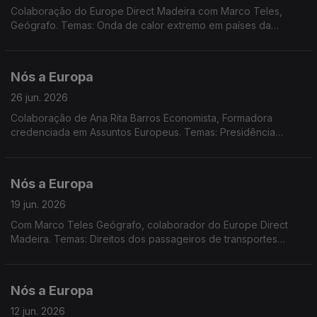
Colaboração do Europe Direct Madeira com Marco Teles,
Geógrafo. Temas: Onda de calor extremo em países da
Europa; Comissão Europeia e OCDE apresentaram quadro de
literacia em IA; relatório da ONU sobre a IA; novo imposto
sobre o comércio eletrónico; apoio humanitário da UE à
Nós a Europa
Venezuela; Summer CEmp 2026 na Lousã.
26 jun. 2026
Colaboração de Ana Rita Barros Economista, Formadora
credenciada em Assuntos Europeus. Temas: Presidência
rotativa da Irlanda; Pacto em matéria de Migração e Asilo;
Aproximação Arménia-UE; Reserva Agrícola; Concurso
Pinóquio premeia duas escolas da RAM.
Nós a Europa
19 jun. 2026
Com Marco Teles Geógrafo, colaborador do Europe Direct
Madeira. Temas: Direitos dos passageiros de transportes
aéreos; Cimeira G7; Cimeira da UE; relatório sobre o estado da
Década Digital.
Nós a Europa
12 jun. 2026