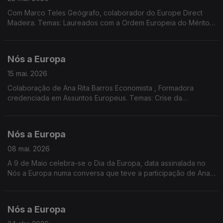
Com Marco Teles Geógrafo, colaborador do Europe Direct
Madeira. Temas: Laureados com a Ordem Europeia do Mérito;
Regras para investimentos estrangeiros em sectores sensíveis;
Pacto Europeu de Prestação de Cuidados; Previsões
Económicas de Primavera.
Nós a Europa
15 mai. 2026
Colaboração de Ana Rita Barros Economista , Formadora
credenciada em Assuntos Europeus. Temas: Crise da
Habitação na UE; Consulta Pública sobre Transporte Aéreo;
Acórdão do TJE; Ordem Europeia de Mérito; Prémio Carlos
Magno para a Juventude 2026.
Nós a Europa
08 mai. 2026
A 9 de Maio celebra-se o Dia da Europa, data assinalada no
Nós a Europa numa conversa que teve a participação de Ana
Rita Barros Economista Formadora Certificada em Assuntos
Europeus e Marco Teles Geógrafo, colaborador do Europe
Direct Madeira
Nós a Europa