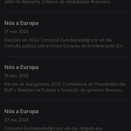
débil da Alemanha. Critérios de estabilidade financeira.
Impostos nos Estados da UE. Regras de redução e reciclagem
de embalagens. Indicações Geográficas Protegidas
Nós a Europa
17 nov. 2023
Eleições em 2024. Concurso Eurodeputad@ por um dia.
Consulta pública sobre Corpo Europeu de Solidariedade. Euro
barómetro. Sessão Plenária em Estrasburgo. Registo do
Requeijão da Madeira no IGP.
Nós a Europa
10 nov. 2023
Pacote de Alargamento 2023. Conferência de Presidentes das
RUP's. Eleições na Polónia e formação de governo. Recursos
financeiros para o orçamento da UE, Centro de Inovação do
Técnico de Lisboa. Prémio Sakharov 2023
Nós a Europa
27 out. 2023
Concurso Eurodeputad@s por um dia, dirigido aos