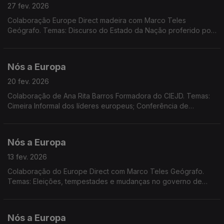
27 fev. 2026
Colaboração Europe Direct madeira com Marco Teles
Geógrafo. Temas: Discurso do Estado da Nação proferido por
D. Trump; 4.º aniversário da agressão russa à Ucrânia; Islândia
anuncia referendo sobre adesão à UE
Nós a Europa
20 fev. 2026
Colaboração de Ana Rita Barros Formadora do CIEJD. Temas:
Cimeira Informal dos líderes europeus; Conferência de
Segurança de Munique; Acordão do Tribunal de Justiça UE;
Jurisdições não cooperantes em termos fiscais.
Nós a Europa
13 fev. 2026
Colaboração do Europe Direct com Marco Teles Geógrafo.
Temas: Eleições, tempestades e mudanças no governo de
Portugal; Dia Europeu do 112; Lei do Clima; Dadod do
Eurobarómetro realizado no final de 2025.
Nós a Europa