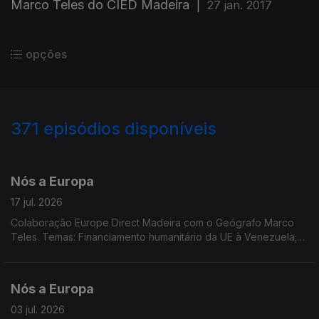
Marco Teles do CIED Madeira
|
27 jan. 2017
opções
371
episódios disponíveis
923111
897242
860364
830105
802462
763336
740847
702201
681807
Nós a Europa
17 jul. 2026
Colaboração Europe Direct Madeira com o Geógrafo Marco
Teles. Temas: Financiamento humanitário da UE à Venezuela;
Comissão Europeia publicou com novas orientações para
proteção das zonas protegidas Natura 2000; Eurobarómetro
Flash; relatório sobre a transformação demográfica na UE
Nós a Europa
03 jul. 2026