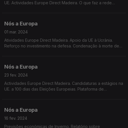
UE. Actividades Europe Direct Madeira. O que faz a rede
Europe Direct em Portugal e na EU. Actualidade europeia.
Sessão plenária de 11 a 14 de Março.
Nós a Europa
01 mar. 2024
Atividades Europe Direct Madeira. Apoio da UE à Ucrânia.
Reforço no investimento na defesa. Condenação à morte de
Alexei Navalny. Alargamento e reforma da UE. Guia para as
eleições europeias 2024 na Euronews.
Nós a Europa
23 fev. 2024
Actividades Europe Direct Madeira. Candidaturas a estágios na
UE. a 100 dias das Eleições Europeias. Plataforma de
participação dos cidadãos da UE. Sessão do parlamento
Europeu. Candidatura à reeleição de von der Leyen.
Nós a Europa
16 fev. 2024
Previsões económicas de Inverno. Relatório sobre