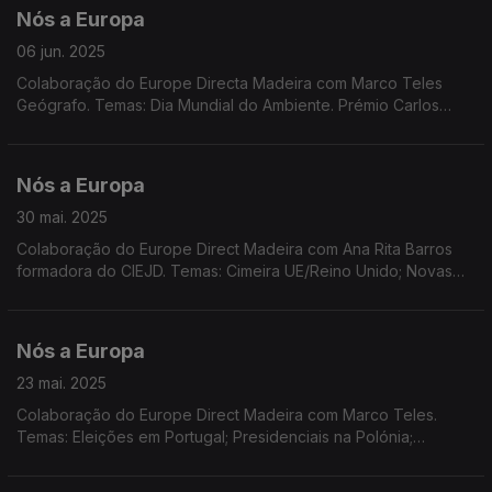
Nós a Europa
06 jun. 2025
Colaboração do Europe Directa Madeira com Marco Teles
Geógrafo. Temas: Dia Mundial do Ambiente. Prémio Carlos
Magno. Dados do inquérito Eurobarómetro. Metas em matéria
de clima e energia. Corte nas taxas de juro
Nós a Europa
30 mai. 2025
Colaboração do Europe Direct Madeira com Ana Rita Barros
formadora do CIEJD. Temas: Cimeira UE/Reino Unido; Novas
línguas oficiais da UE sem aceitação; Eleito presidente da
Roménia; Instrumento SAFE; Incêndios. Eurostat.
Nós a Europa
23 mai. 2025
Colaboração do Europe Direct Madeira com Marco Teles.
Temas: Eleições em Portugal; Presidenciais na Polónia;
Financiamento da UE à Hungria; Previsões Económicas de
Primavera; Relação UE/Israel. Europe Direct nas escolas.