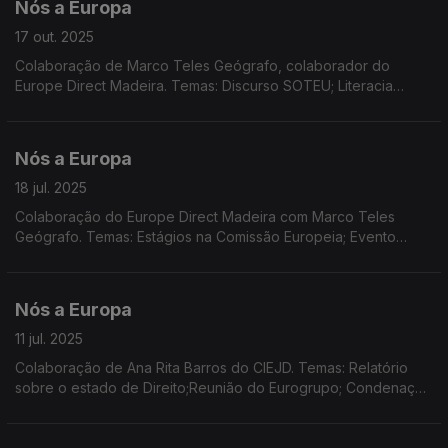
Nós a Europa
17 out. 2025
Colaboração de Marco Teles Geógrafo, colaborador do
Europe Direct Madeira. Temas: Discurso SOTEU; Literacia
financeira e contas de poupança e de investimento;
REGIOSTARS 2025; Relatório 'Habitação na UE'.
Nós a Europa
18 jul. 2025
Colaboração do Europe Direct Madeira com Marco Teles
Geógrafo. Temas: Estágios na Comissão Europeia; Evento
'Caminhos pela Europa' do Europe Direct Madeira; Novo
quadro Financeiro Plurianual; Dados do Eurocontrol.
Nós a Europa
11 jul. 2025
Colaboração de Ana Rita Barros do CIEJD. Temas: Relatório
sobre o estado de Direito;Reunião do Eurogrupo; Condenação
da Rússia em decisão do TEDH; Quadro Financeiro Plurianual;
Reconstrução da Ucrânia.