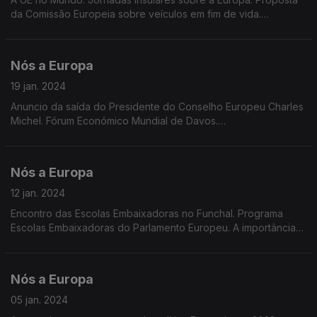
da Comissão Europeia sobre veículos em fim de vida.
Emissões poluentes dos veículos de passageiros a motor de
combustão. Remuneração média na UE
Nós a Europa
19 jan. 2024
Anuncio da saída do Presidente do Conselho Europeu Charles
Michel. Fórum Económico Mundial de Davos.
Ecobranqueamento. Preocupações dos eleitores Europeus.
Dados Eurostat sobre Turismo. Prémio Europeu Carlos Magno
2024
Nós a Europa
12 jan. 2024
Encontro das Escolas Embaixadoras no Funchal. Programa
Escolas Embaixadoras do Parlamento Europeu. A importância
das Eleições Europeias e de combater o cenário de
abstenção.
Nós a Europa
05 jan. 2024