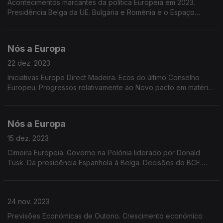
Acontecimentos marcantes da política Europeia em 2023.
Presidência Belga da UE. Bulgária e Roménia e o Espaço
Schengen. Portugal e a moeda única. Portugal e o PRR.
Tributações aplicáveis a empresas multinacionais.
Nós a Europa
22 dez. 2023
Iniciativas Europe Direct Madeira. Ecos do último Conselho
Europeu. Progressos relativamente ao Novo pacto em matéria
de Migração e Asilo. Dados do Eurobarómetro. Christmas
Lights 2023 nas redes sociais Europe Direct
Nós a Europa
15 dez. 2023
Cimeira Europeia. Governo na Polónia liderado por Donald
Tusk. Da presidência Espanhola à Belga. Decisões do BCE.
Retenção de jovens talentos. Implantação de rede de banda
larga. Prémios Lux e Sakarov.
24 nov. 2023
Previsões Económicas de Outono. Crescimento económico