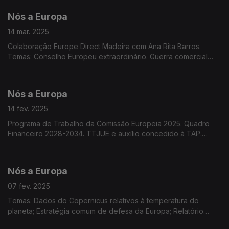
Nós a Europa
14 mar. 2025
Colaboração Europe Direct Madeira com Ana Rita Barros.
Temas: Conselho Europeu extraordinário. Guerra comercial
EUA/UE. Cenário político pós eleições na Alemanha. Decisão
do Tribunal Geral da UE. 50º aniversário da ESA.
Nós a Europa
14 fev. 2025
Programa de Trabalho da Comissão Europeia 2025. Quadro
Financeiro 2028-2034. TTJUE e auxílio concedido à TAP.
Acordo de Pesca UE-Cabo Verde. Taxas de juro. Salários
Mínimos na UE. Conferência de Segurança em Munique
Nós a Europa
07 fev. 2025
Temas: Dados do Copernicus relativos à temperatura do
planeta; Estratégia comum de defesa da Europa; Relatório
sobre o estado da água na UE; Brexit; IV Encontro Regional de