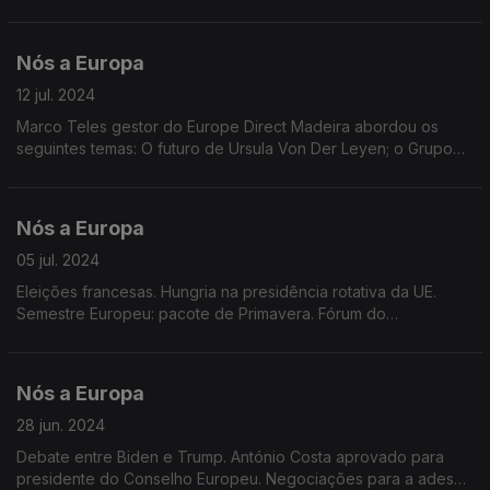
Temas: Nova Comissão Europeia. Relatório sobre
Competitividade Europeia. Quadro Financeiro 2028-2034.
Taxas de Juro.
Nós a Europa
12 jul. 2024
Marco Teles gestor do Europe Direct Madeira abordou os
seguintes temas: O futuro de Ursula Von Der Leyen; o Grupo
Europa das Nações Soberanas (ENS) no PE; a Presidência
Húngara do Conselho; a Cimeira da NATO.
Nós a Europa
05 jul. 2024
Eleições francesas. Hungria na presidência rotativa da UE.
Semestre Europeu: pacote de Primavera. Fórum do
BCE.Deliberação do Tribunal de Justiça Europeu . Batata doce
da Madeira e Porto Santo incluída no IGP da UE
Nós a Europa
28 jun. 2024
Debate entre Biden e Trump. António Costa aprovado para
presidente do Conselho Europeu. Negociações para a adesão