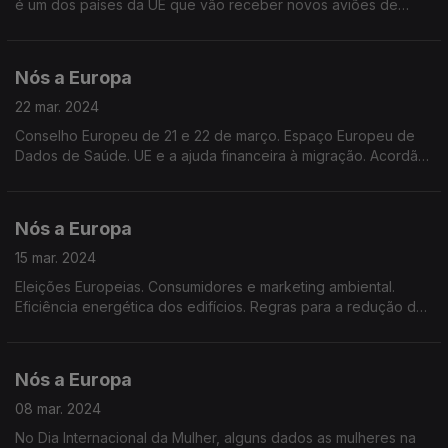
é um dos países da UE que vão receber novos aviões de
combate a incêndios. Dados do Eurobarómetro Flash. Adoção
da Declaração Europeia sobre Ciclismo.
Nós a Europa
22 mar. 2024
Conselho Europeu de 21 e 22 de março. Espaço Europeu de
Dados de Saúde. UE e a ajuda financeira à migração. Acordão
do Tribunal de Justiça da UE sobre segurança de brinquedos.
Candidaturas ao Prémio Jacques Delors.
Nós a Europa
15 mar. 2024
Eleições Europeias. Consumidores e marketing ambiental.
Eficiência energética dos edifícios. Regras para a redução de
emissões nos transportes rodoviários. Regulamento IA. Serviço
militar obrigatório para mulheres.
Nós a Europa
08 mar. 2024
No Dia Internacional da Mulher, alguns dados as mulheres na