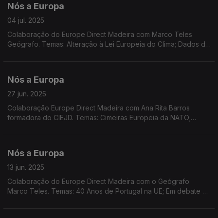
Nós a Europa
04 jul. 2025
Colaboração do Europe Direct Madeira com Marco Teles
Geógrafo. Temas: Alteração à Lei Europeia do Clima; Dados do
Eurobarómetro sobre as alterações climáticas; Consulta pública
sobre turismo sustentável na UE
Nós a Europa
27 jun. 2025
Colaboração Europe Direct Madeira com Ana Rita Barros
formadora do CIEJD. Temas: Cimeiras Europeia da NATO;
Presidência Dinamarquesa do Conselho; Pronuncia do TJUE;
Consulta pública sobre Turismo Sustentável; Literatura.
Nós a Europa
13 jun. 2025
Colaboração do Europe Direct Madeira com o Geógrafo
Marco Teles. Temas: 40 Anos de Portugal na UE; Em debate as
restrições no acesso às redes sociais a menores; Propostas a
debate na próxima sessão plenária do PE.