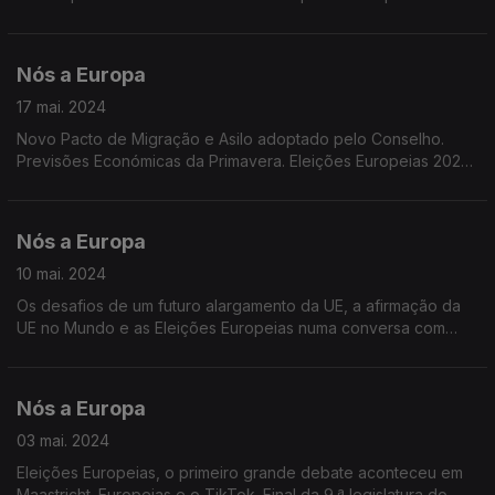
Parlamento europeu e UER. Vampanha institucional do PE Usa
o Teu Voto. Inquérito Eurobarómetro Standard.
Nós a Europa
17 mai. 2024
Novo Pacto de Migração e Asilo adoptado pelo Conselho.
Previsões Económicas da Primavera. Eleições Europeias 2024:
Projeções maio. Transferências bancárias imediatas, utilizando
o número de telefone.
Nós a Europa
10 mai. 2024
Os desafios de um futuro alargamento da UE, a afirmação da
UE no Mundo e as Eleições Europeias numa conversa com
Marco Teles do Europe Direct Madeira e Ana Rita Barros do
Centro de Informação Europeia Jacques Delors.
Nós a Europa
03 mai. 2024
Eleições Europeias, o primeiro grande debate aconteceu em
Maastricht. Europeias e o TikTok. Final da 9.ª legislatura do