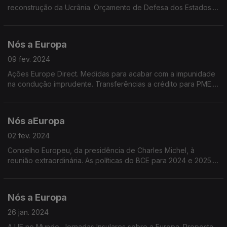
reconstrução da Ucrânia. Orçamento de Defesa dos Estados.
Consulta pública sobre embalagens alimentares. Idade
mediana na UE.
Nós a Europa
09 fev. 2024
Ações Europe Direct. Medidas para acabar com a impunidade
na condução imprudente. Transferências a crédito para PME.
Redução de 90% das emissões de dióxido de carbono.
Dados do Eurobarómetro Especial. Olimpíadas 2024
Nós aEuropa
02 fev. 2024
Conselho Europeu, da presidência de Charles Michel, à
reunião extraordinária. As políticas do BCE para 2024 e 2025.
Derrogação das regras da PAC. Vacinar para prevenir o
cancro. Rotulagem de produtos alimentares.
Nós a Europa
26 jan. 2024
A UE no Mundo. Jornadas Insulares sobre a Europa. Proposta