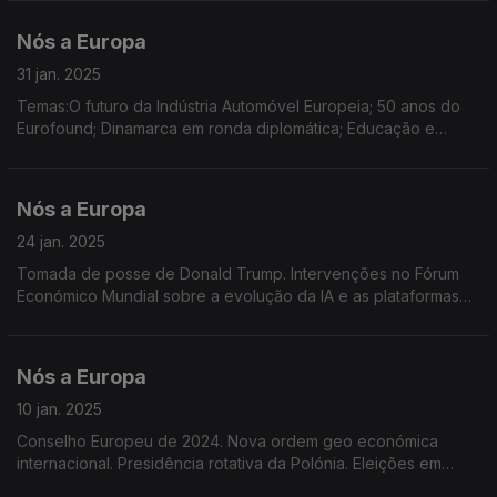
Jovens Embaixadores do Parlamento Europeu
Nós a Europa
31 jan. 2025
Temas:O futuro da Indústria Automóvel Europeia; 50 anos do
Eurofound; Dinamarca em ronda diplomática; Educação e
Cidadania Digital; Dados sobre o Turismo na Europa; Empregos
e estágios em Instituições Europeias
Nós a Europa
24 jan. 2025
Tomada de posse de Donald Trump. Intervenções no Fórum
Económico Mundial sobre a evolução da IA e as plataformas
digitais. Lançamento do Fórum Global de Transição Energética
por Ursula von der Leyen.
Nós a Europa
10 jan. 2025
Conselho Europeu de 2024. Nova ordem geo económica
internacional. Presidência rotativa da Polónia. Eleições em
2025 em países Europeus. Roménia e Bulgária membros de