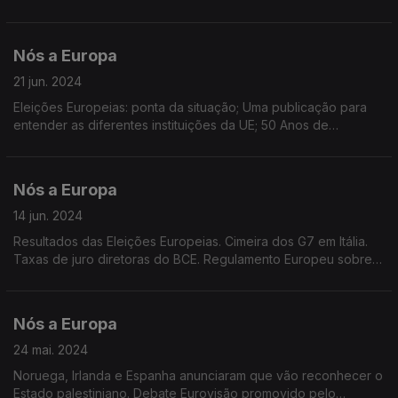
da Ucrânia e Moldova à UE. Presidência Rotativa da UE. Rússia
bloqueia meios de comunicação europeus.
Nós a Europa
21 jun. 2024
Eleições Europeias: ponta da situação; Uma publicação para
entender as diferentes instituições da UE; 50 Anos de
Eurobarómetro; Concurso fotográfico Tesouros Urbanos;
Relações comerciais UE-China.
Nós a Europa
14 jun. 2024
Resultados das Eleições Europeias. Cimeira dos G7 em Itália.
Taxas de juro diretoras do BCE. Regulamento Europeu sobre
Liberdade dos Meios de Comunicação Social. Regulamento da
Inteligência Artificial (IA)
Nós a Europa
24 mai. 2024
Noruega, Irlanda e Espanha anunciaram que vão reconhecer o
Estado palestiniano. Debate Eurovisão promovido pelo