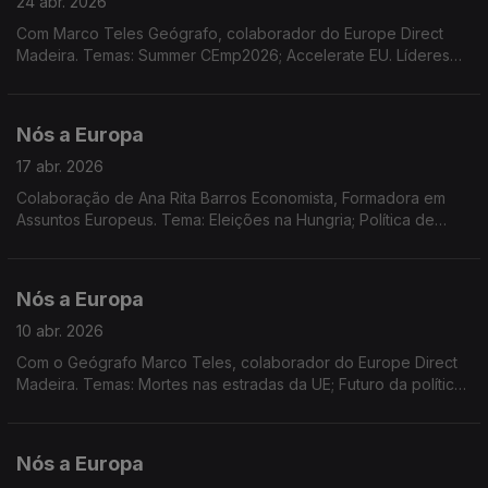
24 abr. 2026
Com Marco Teles Geógrafo, colaborador do Europe Direct
Madeira. Temas: Summer CEmp2026; Accelerate EU. Líderes
da UE reunidos no Chipre.
Nós a Europa
17 abr. 2026
Colaboração de Ana Rita Barros Economista, Formadora em
Assuntos Europeus. Tema: Eleições na Hungria; Política de
coesão; Situação no Médio Oriente e a UE; Concurso EPSO;
Novo desenho para as notas Euro
Nós a Europa
10 abr. 2026
Com o Geógrafo Marco Teles, colaborador do Europe Direct
Madeira. Temas: Mortes nas estradas da UE; Futuro da política
de coesaão em discussão; Prémio Capitais Europeias do
Turismo 2027; Youth4Regions 2026; SummerCEmp 2026
Nós a Europa