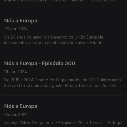
Parlamento Europeu. Voto em mobilidade nas Eleições
Europeias. 20 anos do maior alargamento da UE.
Nós a Europa
26 abr. 2024
Os 20 anos do maior alargamento da União Europeia.
Instrumentos de apoio à habitação social nos Estados-
Membros. Última sessão Plenária Parlamento Europeu.
Projeções para as Eleições Europeias 2024.
Nós a Europa - Episódio 300
19 abr. 2024
De 2015 a 2024 O mote foi: O que mudou na UE? Colaboração
Europe Direct com o seu gestor Marco Teles e com Ana Rita
Barros formadora do Centro de Informação Europeia Jacques
Delors.
Nós a Europa
05 abr. 2024
Serviço Militar Obrigatório. 7.º Summer CEmp. RescEU: Portugal