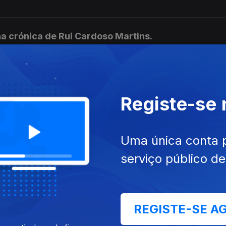
 crónica de Rui Cardoso Martins.
 de Patrícia Portela.
Registe-se
Uma única conta 
de Joel Neto.
serviço público d
dra Lucas Coelho.
REGISTE-SE A