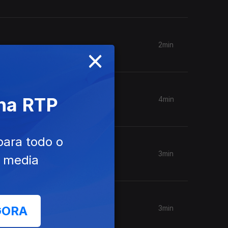
2min
×
 na RTP
4min
para todo o
3min
e media
GORA
3min