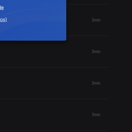
de
dos)
3min
3min
3min
3min