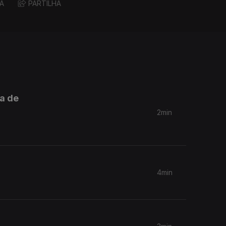
A
PARTILHA
ra de
2min
4min