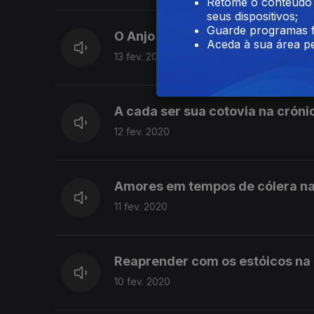
Retome o conteúdo a
seus dispositivos;
Guarde programas f
O Anjo Camponês, de Rui Nunes.
Aceda à sua área pe
13 fev. 2020
A cada ser sua cotovia na cróni
12 fev. 2020
Amores em tempos de cólera na c
11 fev. 2020
Reaprender com os estóicos na 
10 fev. 2020