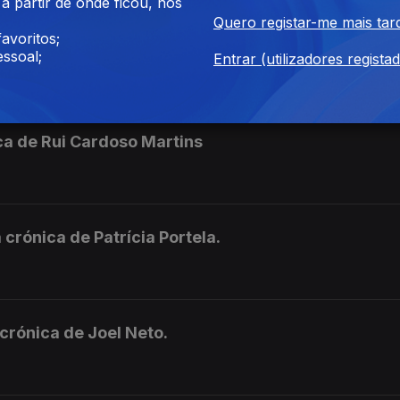
 partir de onde ficou, nos
Quero registar-me mais tar
avoritos;
 Na crónica de Paulo Alves Guerra.
ssoal;
Entrar (utilizadores regista
ca de Rui Cardoso Martins
rónica de Patrícia Portela.
crónica de Joel Neto.