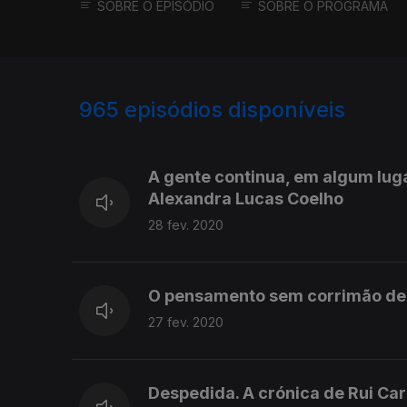
SOBRE O EPISÓDIO
SOBRE O PROGRAMA
965
episódios disponíveis
455974
452747
A gente continua, em algum luga
Alexandra Lucas Coelho
28 fev. 2020
O pensamento sem corrimão de 
27 fev. 2020
Despedida. A crónica de Rui Ca