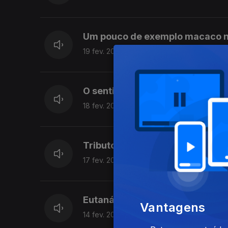
Um pouco de exemplo macaco na
19 fev. 2020
O sentido do trabalho na crónica
18 fev. 2020
Tributo ao cafajeste na crónica 
17 fev. 2020
Eutanásia na crónica de Alexan
Vantagens
14 fev. 2020