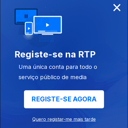
×
Ep. 348
14 dez. 2016
Registe-se na RTP
Ep. 347
13 dez. 2016
Uma única conta para todo o
serviço público de media
REGISTE-SE AGORA
Ep. 346
12 dez. 2016
Quero registar-me mais tarde