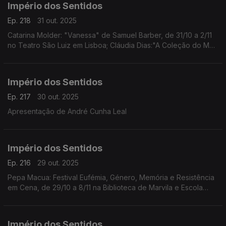
Império dos Sentidos
Ep. 218
31 out. 2025
Catarina Molder: "Vanessa" de Samuel Barber, de 31/10 a 2/11
no Teatro São Luiz em Lisboa; Cláudia Dias:"A Coleção do Meu
Pai/Amina" da coreógrafa e performer Cláudia Dias, dia 1/11 às
21h30 no Fórum Cultural do Seixal
Império dos Sentidos
Ep. 217
30 out. 2025
Apresentação de André Cunha Leal
Império dos Sentidos
Ep. 216
29 out. 2025
Pepa Macua: Festival Eufémia, Género, Memória e Resistência
em Cena, de 29/10 a 8/11 na Biblioteca de Marvila e Escola
Secundária de Camões em Lisboa;
João Almeida: morreu Jack DeJohnette, baterista de jazz
(1942-2025)
Império dos Sentidos