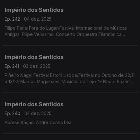
Império dos Sentidos
Ep. 242
04 dez. 2025
Filipe Faria: Fora do Lugar/Festival Internacional de Músicas
Antigas; Filipe Veríssimo: Concerto Orquestra Filarmónica
Portuguesa; Piñeiro Nagy: Festival Estoril Lisboa/Festival no
Outono Ana Rita Barata: InShadow
Império dos Sentidos
Ep. 241
03 dez. 2025
Piñeiro Nagy: Festival Estoril Lisboa/Festival no Outono de 22/11
a 13/12; Marcos Magalhães: Músicos do Tejo "E Não o Fazer!
Concerto-Ensaio-Pausa-Greve", 4/12 das 10h00 às 17h00 no
Teatro São Luiz
Império dos Sentidos
Ep. 240
02 dez. 2025
Apresentação: André Cunha Leal