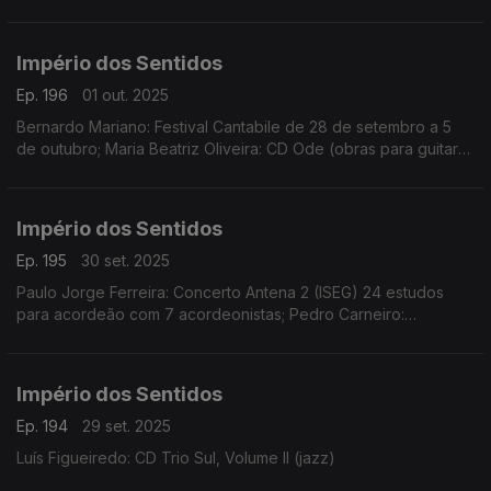
Schicchi de Pucini, dias 2 e 4 de outubro no CCB
Império dos Sentidos
Ep. 196
01 out. 2025
Bernardo Mariano: Festival Cantabile de 28 de setembro a 5
de outubro; Maria Beatriz Oliveira: CD Ode (obras para guitarra
solo de Ângela da Ponte, Sara Carvalho, Inés Badalo, Mathilde
Martins e Clotilde Rosa)
Império dos Sentidos
Ep. 195
30 set. 2025
Paulo Jorge Ferreira: Concerto Antena 2 (ISEG) 24 estudos
para acordeão com 7 acordeonistas; Pedro Carneiro:
Concerto Orquestra Câmara Portuguesa, música de Bach e
Xenakis, dia 30 de setembro no Teatro São Luiz
Império dos Sentidos
Ep. 194
29 set. 2025
Luís Figueiredo: CD Trio Sul, Volume II (jazz)