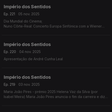
Império dos Sentidos
Ep. 221
05 nov. 2025
Dia Mundial do Cinema;
Nuno Côrte-Real: Concerto Europa Sinfónica com a Wiener
Concert Verein (Áustria) dia 5 de novembro às 21h30 no
Teatro-Cine Torres Vedras, ...
Império dos Sentidos
Ep. 220
04 nov. 2025
Apresentação de André Cunha Leal
Império dos Sentidos
Ep. 219
03 nov. 2025
Maria João Pires - prémio 2025 Helena Vaz da Silva (por
Isabel Meira) Maria João Pires anuncia o fim da carreira e diz
estar a atravessar "um processo de mudança radical".