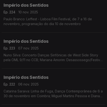
Império dos Sentidos
Ep. 224
10 nov. 2025
Paulo Branco: Leffest - Lisboa Film Festival, de 7 a 16 de
novembro, programação do dia 10 de novembro
Império dos Sentidos
Ep. 223
07 nov. 2025
Nuno Silva: Concerto Danças Sinfónicas de West Side Story
pela OML 9/11 no CCB; Mariana Amorim: Desassossego/Festival
de curtas de videodança, 8 a 16/11 no Porto; Paulo Branco:
Leffest, 7 a 16/11 na Culturgest
Império dos Sentidos
Ep. 222
06 nov. 2025
Catarina Saraiva: Linha de Fuga, Dança Contemporânea de 6 a
30 de novembro em Coimbra; Miguel Martins Pessoa e Diana
Bernedo: Festival de Teatro Físico, de 6 a 9 de novembro em
Faro, O Palhaço Escultor de/com Pedro Toch