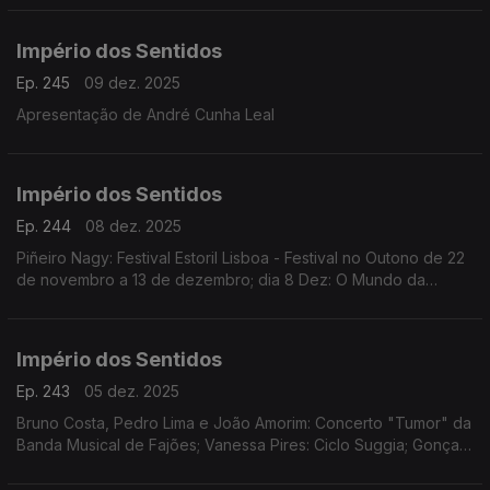
Império dos Sentidos
Ep. 245
09 dez. 2025
Apresentação de André Cunha Leal
Império dos Sentidos
Ep. 244
08 dez. 2025
Piñeiro Nagy: Festival Estoril Lisboa - Festival no Outono de 22
de novembro a 13 de dezembro; dia 8 Dez: O Mundo da
Ópera (Mozart | Händel | Rameau | Rossini | Offenbach)
Teatro Tivoli /17.00h
Império dos Sentidos
Ep. 243
05 dez. 2025
Bruno Costa, Pedro Lima e João Amorim: Concerto "Tumor" da
Banda Musical de Fajões; Vanessa Pires: Ciclo Suggia; Gonçalo
Duarte: Festival Internacional e Concurso de Música Infante D.
Henrique; Pedro Sena Nunes: InShadow