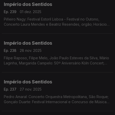
Império dos Sentidos
Ep. 239
01 dez. 2025
Piñeiro Nagy: Festival Estoril Lisboa - Festival no Outono,
Concerto Laura Mendes e Beatriz Resendes, orgão; Horácio
Ferreira e André Louro: Espetáculo-concerto "25 de Abril.
Chovia Muito e Chegou o Trator Novo" Penela
Império dos Sentidos
Ep. 238
28 nov. 2025
Filipe Raposo, Filipe Melo, João Paulo Esteves da Silva, Mário
Laginha, Margarida Campelo: 50º Aniversário Köln Concert;
Vanessa Pires: Ciclo Suggia Mats Lidstrom; Sara Fonseca e
José António Falcão: Terras Sem Sombra
Império dos Sentidos
Ep. 237
27 nov. 2025
Pedro Amaral: Concerto Orquestra Metropolitana, São Roque;
Gonçalo Duarte: Festival Internacional e Concurso de Música
Infante D. Henrique; Luís Tinoco: CD Kokyuu; Ana Rita Barata:
InShadow - Lisbon Screendance Festival