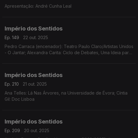
Apresentação: André Cunha Leal
Império dos Sentidos
Ep. 149
22 out. 2025
Pedro Carraca (encenador): Teatro Paulo Claro/Artistas Unidos
- O Jantar; Alexandra Carita: Ciclo de Debates, Uma Ideia para
a Harmonia, dias 23 outubro, 14 novembro e 12 dezembro às
21h15 no Museu Arpad Szenes - Vieira da Silva
Império dos Sentidos
Ep. 210
21 out. 2025
Ana Telles: Lá Nas Árvores, na Universidade de Évora; Cíntia
Gil: Doc Lisboa
Império dos Sentidos
Ep. 209
20 out. 2025