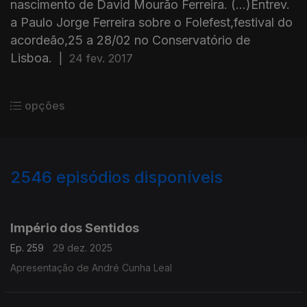
nascimento de David Mourão Ferreira. (...)Entrev.
a Paulo Jorge Ferreira sobre o Folefest,festival do
acordeão,25 a 28/02 no Conservatório de
Lisboa.
|
24 fev. 2017
opções
2546
episódios disponíveis
895637
892162
888407
884677
880350
876754
Império dos Sentidos
Ep. 259
29 dez. 2025
Apresentação de André Cunha Leal