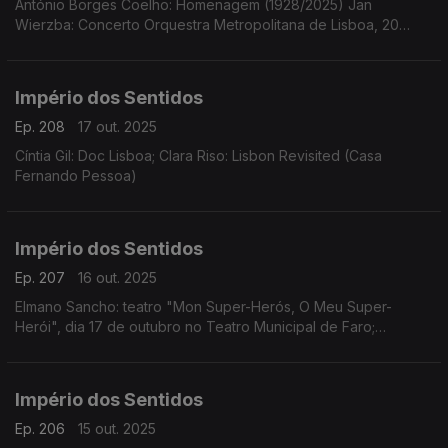
António Borges Coelho: Homenagem (1928/2025) Jan
Wierzba: Concerto Orquestra Metropolitana de Lisboa, 20
outubro, 21h00 no Tivoli em Lisboa
Império dos Sentidos
Ep. 208
17 out. 2025
Cíntia Gil: Doc Lisboa; Clara Riso: Lisbon Revisited (Casa
Fernando Pessoa)
Império dos Sentidos
Ep. 207
16 out. 2025
Elmano Sancho: teatro "Mon Super-Herós, O Meu Super-
Herói", dia 17 de outubro no Teatro Municipal de Faro;
Fernando Serafim e Tiago Hora: CD Memória
Império dos Sentidos
Ep. 206
15 out. 2025