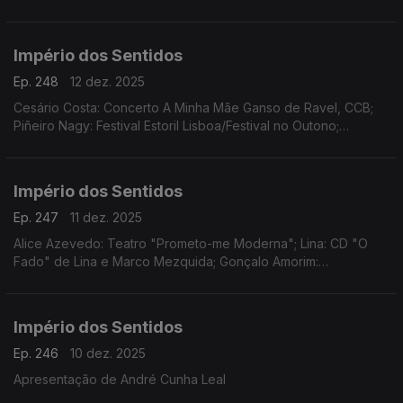
Império dos Sentidos
Ep. 248
12 dez. 2025
Cesário Costa: Concerto A Minha Mãe Ganso de Ravel, CCB;
Piñeiro Nagy: Festival Estoril Lisboa/Festival no Outono;
Osvaldo Ferreira: Concerto Oratória de Natal na Igreja da Lapa,
Porto; Pedro Sena Nunes: InShadow
Império dos Sentidos
Ep. 247
11 dez. 2025
Alice Azevedo: Teatro "Prometo-me Moderna"; Lina: CD "O
Fado" de Lina e Marco Mezquida; Gonçalo Amorim:
Teatro/"José Afonso, ao vivo nos Coliseus, 1983"
Império dos Sentidos
Ep. 246
10 dez. 2025
Apresentação de André Cunha Leal