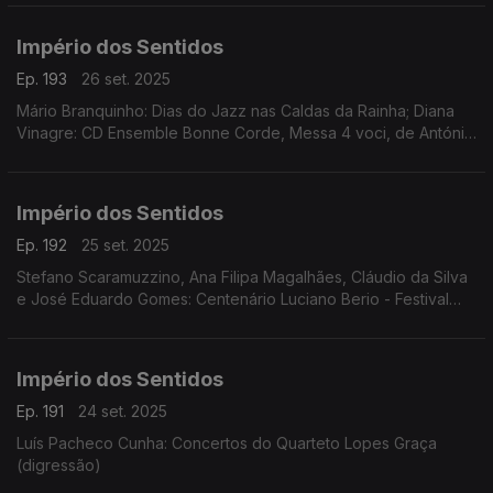
Império dos Sentidos
Ep. 193
26 set. 2025
Mário Branquinho: Dias do Jazz nas Caldas da Rainha; Diana
Vinagre: CD Ensemble Bonne Corde, Messa 4 voci, de António
de Pádua Puzzi; Bernardo Mariano: Festival Cantabile;
Jonathan Silva, Inês Filipe: espetáculo Némesis
Império dos Sentidos
Ep. 192
25 set. 2025
Stefano Scaramuzzino, Ana Filipa Magalhães, Cláudio da Silva
e José Eduardo Gomes: Centenário Luciano Berio - Festival
Teatro Música
Império dos Sentidos
Ep. 191
24 set. 2025
Luís Pacheco Cunha: Concertos do Quarteto Lopes Graça
(digressão)