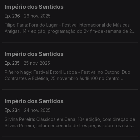
Império dos Sentidos
Ep. 236
26 nov. 2025
Filipe Faria: Fora do Lugar - Festival Internacional de Músicas
Antigas, 14.ª edição, programação do 2º fim-de-semana de 27
a 30 de Novembro; Ana Rita Barata: InShadow - Lisbon
Screendance Festival
Império dos Sentidos
Ep. 235
25 nov. 2025
Piñeiro Nagy: Festival Estoril Lisboa - Festival no Outono; Duo
Contrastes & Eclética, 25 novembro às 18h00 no Centro
Cultural de Cascais; Pedro Sena Nunes: InShadow - Lisbon
Screendance Festival, competição vídeo-dança
Império dos Sentidos
Ep. 234
24 nov. 2025
Silvina Pereira: Clássicos em Cena, 10ª edição, com direção de
Silvina Pereira, leitura encenada de três peças sobre os usos
e costumes da Lisboa Quinhentista, de 24 a 30 de Novembro
na Galeria Sá da Costa (Chiado)