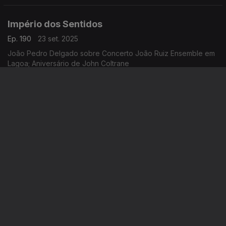
Império dos Sentidos
Ep. 190
23 set. 2025
João Pedro Delgado sobre Concerto João Ruiz Ensemble em
Lagoa; Aniversário de John Coltrane
Império dos Sentidos
Ep. 189
22 set. 2025
Tomás Pimentel: 40 anos do Sexteto de Jazz de Lisboa; José
da Cruz Santos: aniversário do editor
Império dos Sentidos
Ep. 188
19 set. 2025
Apresentação de André Pinto