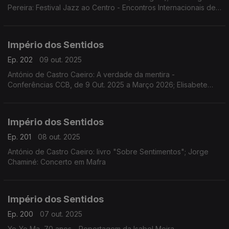
Pereira: Festival Jazz ao Centro - Encontros Internacionais de
Jazz de Coimbra de 10 a 19 de Outubro; Sara Fonseca e José
António Falcão: Festival Terras Sem Sombra em Sines dias 11 e
12 de outubro
Império dos Sentidos
Ep. 202
09 out. 2025
António de Castro Caeiro: A verdade da mentira -
Conferências CCB, de 9 Out. 2025 a Março 2026; Elisabete
Curtinhal: Festival Internacional SeixalJazz
Império dos Sentidos
Ep. 201
08 out. 2025
António de Castro Caeiro: livro "Sobre Sentimentos"; Jorge
Chaminé: Concerto em Mafra
Império dos Sentidos
Ep. 200
07 out. 2025
Yo-Yo Ma, 70 anos - Reportagem da Isabel Meira