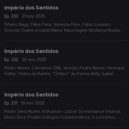
Império dos Sentidos
Ep. 233
21 nov. 2025
Piñeiro Nagy, Filipe Faria, Vanessa Pires, Fábio Loureiro,
Gonçalo Duarte e Isabel Meira: Reportagem Mudança Museu
da Música
Império dos Sentidos
Ep. 232
20 nov. 2025
Pedro Neves: Concertos OML, direção Pedro Neves; Henrique
Fialho: Teatro da Rainha, "Órfãos" de Dennis Kelly; Isabel
Meira: Reportagem Cacofone
Império dos Sentidos
Ep. 231
19 nov. 2025
Pedro Sena Nunes: InShadow - Lisbon Screendance Festival,
Eliseu Silva: Projeto Diálogos Comemorativos, 5 concertos,
CD's, livro e edição de partituras; Isabel Meira: Campanha de
restauros do Museu Música