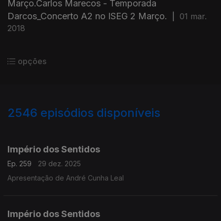
Março.Carlos Marecos - Temporada
Darcos_Concerto A2 no ISEG 2 Março.
|
01 mar.
2018
opções
2546
episódios disponíveis
895637
892162
888407
Império dos Sentidos
Ep. 259
29 dez. 2025
Apresentação de André Cunha Leal
Império dos Sentidos