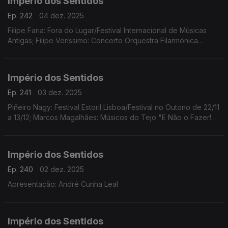
Império dos Sentidos
Ep. 242
04 dez. 2025
Filipe Faria: Fora do Lugar/Festival Internacional de Músicas
Antigas; Filipe Veríssimo: Concerto Orquestra Filarmónica
Portuguesa; Piñeiro Nagy: Festival Estoril Lisboa/Festival no
Outono Ana Rita Barata: InShadow
Império dos Sentidos
Ep. 241
03 dez. 2025
Piñeiro Nagy: Festival Estoril Lisboa/Festival no Outono de 22/11
a 13/12; Marcos Magalhães: Músicos do Tejo "E Não o Fazer!
Concerto-Ensaio-Pausa-Greve", 4/12 das 10h00 às 17h00 no
Teatro São Luiz
Império dos Sentidos
Ep. 240
02 dez. 2025
Apresentação: André Cunha Leal
Império dos Sentidos