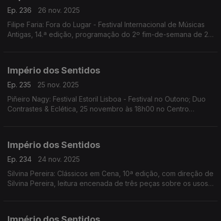
Ep. 236
26 nov. 2025
Filipe Faria: Fora do Lugar - Festival Internacional de Músicas
Antigas, 14.ª edição, programação do 2º fim-de-semana de 27
a 30 de Novembro; Ana Rita Barata: InShadow - Lisbon
Screendance Festival
Império dos Sentidos
Ep. 235
25 nov. 2025
Piñeiro Nagy: Festival Estoril Lisboa - Festival no Outono; Duo
Contrastes & Eclética, 25 novembro às 18h00 no Centro
Cultural de Cascais; Pedro Sena Nunes: InShadow - Lisbon
Screendance Festival, competição vídeo-dança
Império dos Sentidos
Ep. 234
24 nov. 2025
Silvina Pereira: Clássicos em Cena, 10ª edição, com direção de
Silvina Pereira, leitura encenada de três peças sobre os usos
e costumes da Lisboa Quinhentista, de 24 a 30 de Novembro
na Galeria Sá da Costa (Chiado)
Império dos Sentidos