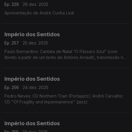
Ep. 229
26 dez. 2025
Apresentação de André Cunha Leal
Império dos Sentidos
Ep. 257
25 dez. 2025
Paulo Bernardino: Cantata de Natal “O Pássaro Azul” (com
libreto a partir de um texto de António Arnault), transmissão na
Antena 2 no dia 25 de dezembro às 14h00
Império dos Sentidos
Ep. 256
24 dez. 2025
Pedro Neves: CD Northern Train (Portajazz); André Carvalho:
CD "Of Fragility and Impermanence" (jazz)
Império dos Sentidos
Ep. 255
23 dez. 2025