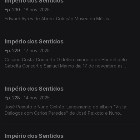
Império dos Sentidos
Ep. 230
18 nov. 2025
Edward Ayres de Abreu: Coleção Museu da Música
Império dos Sentidos
Ep. 229
17 nov. 2025
Cesário Costa: Concerto O delírio amoroso de Handel pelo
Gabetta Consort e Samuel Marino dia 17 de novembro às
20h00 no CCB, Conversa Pré-Concerto por Cesário Costa; ...
Império dos Sentidos
Ep. 228
14 nov. 2025
José Peixoto e Nuno Cintrão: Lançamento do álbum "Visita:
Diálogos com Carlos Paredes" de José Peixoto e Nuno
Cintrão; Vanessa Pires: Ciclo Suggia, homenagem a
Guilhermina Suggia; Beatriz Teodósio: Somos Todas Baba
Yaga
Império dos Sentidos