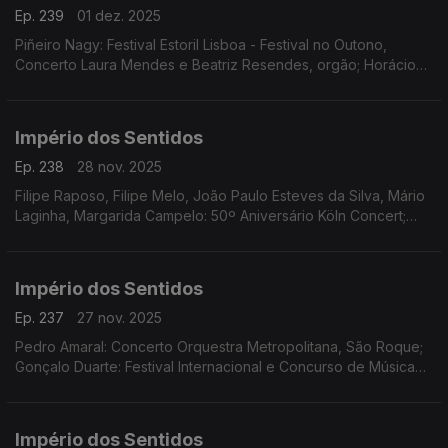
Ep. 239
01 dez. 2025
Piñeiro Nagy: Festival Estoril Lisboa - Festival no Outono,
Concerto Laura Mendes e Beatriz Resendes, orgão; Horácio
Ferreira e André Louro: Espetáculo-concerto "25 de Abril.
Chovia Muito e Chegou o Trator Novo" Penela
Império dos Sentidos
Ep. 238
28 nov. 2025
Filipe Raposo, Filipe Melo, João Paulo Esteves da Silva, Mário
Laginha, Margarida Campelo: 50º Aniversário Köln Concert;
Vanessa Pires: Ciclo Suggia Mats Lidstrom; Sara Fonseca e
José António Falcão: Terras Sem Sombra
Império dos Sentidos
Ep. 237
27 nov. 2025
Pedro Amaral: Concerto Orquestra Metropolitana, São Roque;
Gonçalo Duarte: Festival Internacional e Concurso de Música
Infante D. Henrique; Luís Tinoco: CD Kokyuu; Ana Rita Barata:
InShadow - Lisbon Screendance Festival
Império dos Sentidos