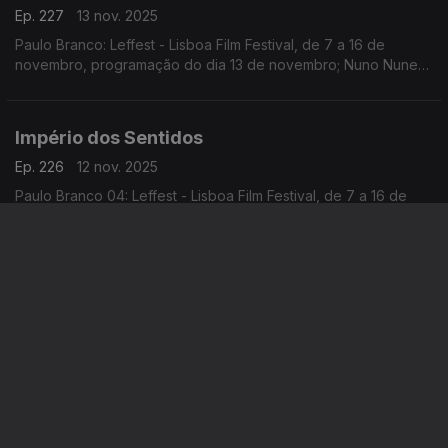
Ep. 227
13 nov. 2025
Paulo Branco: Leffest - Lisboa Film Festival, de 7 a 16 de
novembro, programação do dia 13 de novembro; Nuno Nunes:
Teatro Lilith, encenação de Nuno Nunes com Diana Narciso e
Hugo Inácio. ...
Império dos Sentidos
Ep. 226
12 nov. 2025
Paulo Branco 04: Leffest - Lisboa Film Festival, de 7 a 16 de
novembro, programação do dia 12/11; Ricardo Coelho:
Concerto Antena 2 - Quinteto Ricardo Coelho, 12/11, 9h00 no
Liceu Camões, apresentação do disco Kohelet
Império dos Sentidos
Ep. 225
11 nov. 2025
Paulo Branco 03: Leffest - Lisboa Film Festival, de 7 a 16 nov,
programação dia 11 de novembro; Ana Rita Barata e Pedro
Sena Nunes: InShadow - Lisbon Screendance Festival (vídeo-
dança e performance) de 11nov a 19 dez
Império dos Sentidos