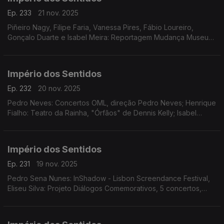
Ep. 233
21 nov. 2025
Piñeiro Nagy, Filipe Faria, Vanessa Pires, Fábio Loureiro,
Gonçalo Duarte e Isabel Meira: Reportagem Mudança Museu
da Música
Império dos Sentidos
Ep. 232
20 nov. 2025
Pedro Neves: Concertos OML, direção Pedro Neves; Henrique
Fialho: Teatro da Rainha, "Órfãos" de Dennis Kelly; Isabel
Meira: Reportagem Cacofone
Império dos Sentidos
Ep. 231
19 nov. 2025
Pedro Sena Nunes: InShadow - Lisbon Screendance Festival,
Eliseu Silva: Projeto Diálogos Comemorativos, 5 concertos,
CD's, livro e edição de partituras; Isabel Meira: Campanha de
restauros do Museu Música