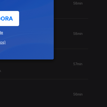
58min
GORA
de
58min
dos)
57min
.
56min