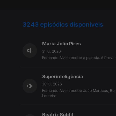
3243
episódios disponíveis
943239
939782
935623
Maria João Pires
31 jul. 2026
Fernando Alvim recebe a pianista. A Prova 
Superinteligência
30 jul. 2026
Fernando Alvim recebe João Marecos, Berna
Loureiro.
Beatriz Subtil