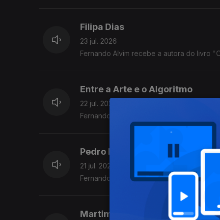
Filipa Dias
23 jul. 2026
Fernando Alvim recebe a autora do livro 
Entre a Arte e o Algoritmo
22 jul. 2026
Fernando Alvim conversa com Paula Cristi
Pedro Pires
21 jul. 2026
Fernando Alvim recebe o criativo.
Martim Sousa Tavares