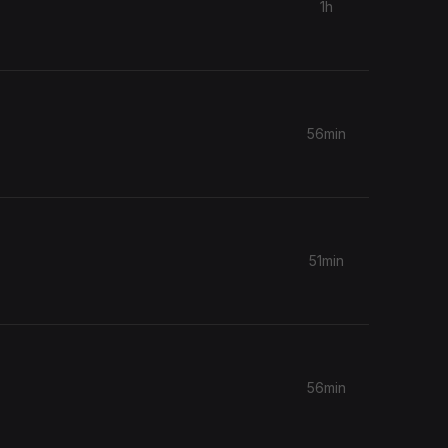
1h
56min
.
51min
56min