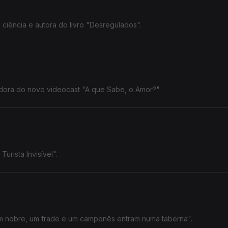
iência e autora do livro "Desregulados".
adora do novo videocast "A que Sabe, o Amor?".
urista Invisível".
Um nobre, um frade e um camponês entram numa taberna".