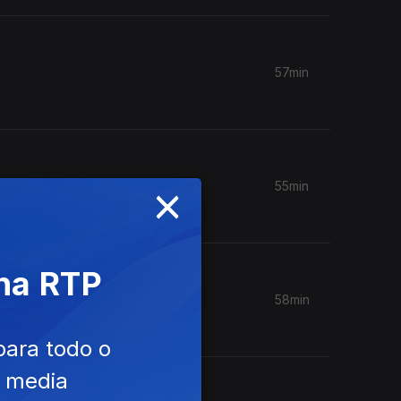
57min
×
55min
 na RTP
58min
para todo o
e media