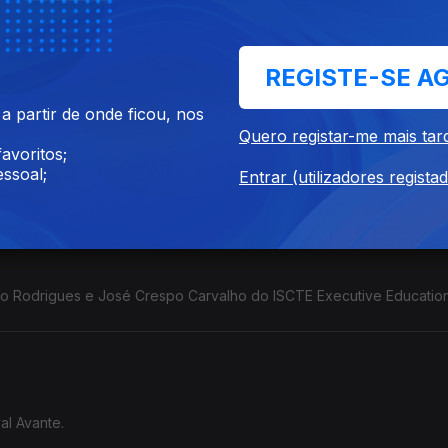
REGISTE-SE A
 partir de onde ficou, nos
Quero registar-me mais tar
avoritos;
 fundador do movimento BORA.
ssoal;
Entrar (utilizadores regista
o Rodrigues e José Crespo Carvalho do ISCTE Executive Education
al Avante.