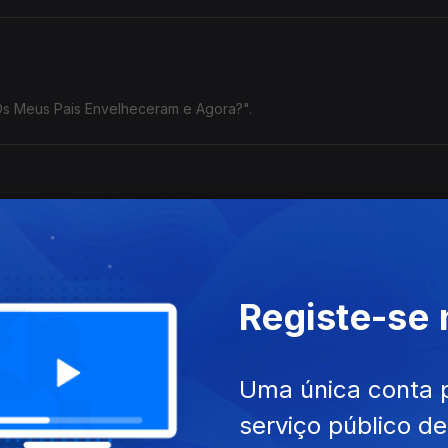
"Os Meus Pais Envelheceram e Agora?".
na Cunha, Legendary Tigerman, Tozé Brito e Sam The Kid.
Registe-se
Uma única conta 
serviço público d