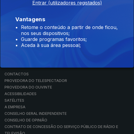
Entrar (utilizadores registados)
RÁDIO
RTP ARQUIVOS
RTP ENSINA
Vantagens
RTP PLAY
Retome o conteúdo a partir de onde ficou,
EM DIRETO
nos seus dispositivos;
REVER PROGRAMAS
Guarde programas favoritos;
Aceda à sua área pessoal;
CONCURSOS
PERGUNTAS FREQUENTES
CONTACTOS
CONTACTOS
PROVEDORA DO TELESPECTADOR
PROVEDORA DO OUVINTE
ACESSIBILIDADES
SATÉLITES
A EMPRESA
CONSELHO GERAL INDEPENDENTE
CONSELHO DE OPINIÃO
CONTRATO DE CONCESSÃO DO SERVIÇO PÚBLICO DE RÁDIO E
TELEVISÃO