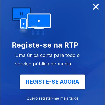
×
Disponível para iOS, Android, Apple TV, Android TV e
CarPlay
Registe-se na RTP
Uma única conta para todo o
serviço público de media
REGISTE-SE AGORA
NOTÍCIAS
DESPORTO
Quero registar-me mais tarde
TELEVISÃO