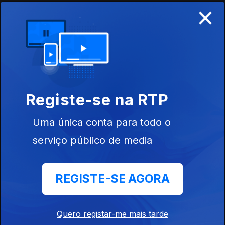
×
Eric Dolphy sax alto grupo - 1963
Ep. 68
05 abr. 2023
'João na terra do jaze'
Ep. 66
03 abr. 2023
Registe-se na RTP
Uma única conta para todo o
Giant Steps / John Coltrane (sax)
serviço público de media
Ep. 65
31 mar. 2023
REGISTE-SE AGORA
John Coltrane 4teto - 1965
Ep. 64
30 mar. 2023
Quero registar-me mais tarde