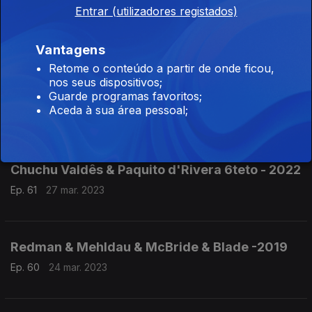
Entrar (utilizadores registados)
Blues: Dinah Washington voz
Ep. 63
29 mar. 2023
Vantagens
Retome o conteúdo a partir de onde ficou,
nos seus dispositivos;
Vera Morais voz & Hristo Goleminov sax,
Guarde programas favoritos;
Aceda à sua área pessoal;
Ep. 62
28 mar. 2023
Chuchu Valdês & Paquito d'Rivera 6teto - 2022
Ep. 61
27 mar. 2023
Redman & Mehldau & McBride & Blade -2019
Ep. 60
24 mar. 2023