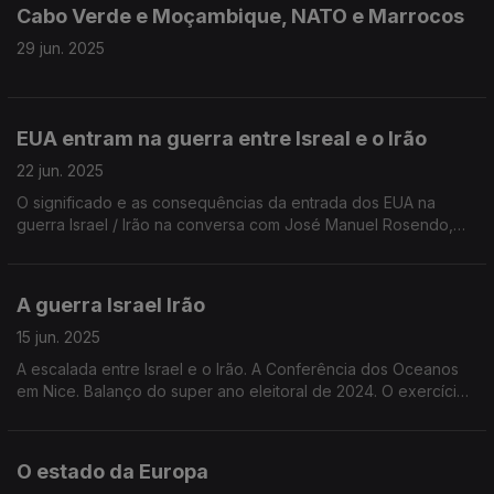
Cabo Verde e Moçambique, NATO e Marrocos
29 jun. 2025
EUA entram na guerra entre Isreal e o Irão
22 jun. 2025
O significado e as consequências da entrada dos EUA na
guerra Israel / Irão na conversa com José Manuel Rosendo,
editor de assuntos internacionais da Antena 1, e Joana Ricarte,
investigadora na Universidade de Coimbra.
A guerra Israel Irão
15 jun. 2025
A escalada entre Israel e o Irão. A Conferência dos Oceanos
em Nice. Balanço do super ano eleitoral de 2024. O exercício
do jornalismo na Hungria de Orbán. Edição de Mário Rui
Cardoso.
O estado da Europa