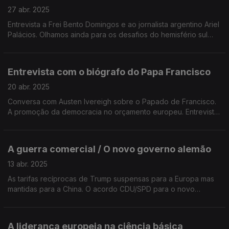
27 abr. 2025
Entrevista a Frei Bento Domingos e ao jornalista argentino Ariel
Palácios. Olhamos ainda para os desafios do hemisfério sul
com a investigadora brasileira Nathalie Xavier Scutz. Edição de
José Guerreiro
Entrevista com o biógrafo do Papa Francisco
20 abr. 2025
Conversa com Austen Ivereigh sobre o Papado de Francisco.
A promoção da democracia no orçamento europeu. Entrevista
com o presidente da Cruz Vermelha Francesa. O Atlântico Sul.
Edição de Mário Rui Cardoso.
A guerra comercial / O novo governo alemão
13 abr. 2025
As tarifas recíprocas de Trump suspensas para a Europa mas
mantidas para a China. O acordo CDU/SPD para o novo
governo alemão. Entrevista com Elif Akgul, jornalista turca
presa em Istambul. Edição de Mário Rui Cardoso.
A liderança europeia na ciência básica