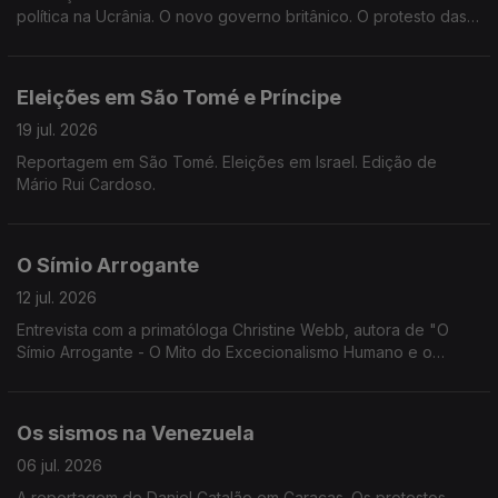
política na Ucrânia. O novo governo britânico. O protesto das
"baratas". Edição de Mário Rui Cardoso.
Eleições em São Tomé e Príncipe
19 jul. 2026
Reportagem em São Tomé. Eleições em Israel. Edição de
Mário Rui Cardoso.
O Símio Arrogante
12 jul. 2026
Entrevista com a primatóloga Christine Webb, autora de "O
Símio Arrogante - O Mito do Excecionalismo Humano e o
Porquê da sua Importância". A cimeira da NATO. Edição de
Mário Rui Cardoso.
Os sismos na Venezuela
06 jul. 2026
A reportagem de Daniel Catalão em Caracas. Os protestos