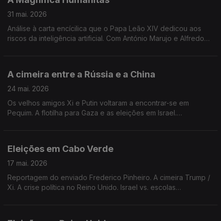
31 mai. 2026
Análise à carta encícilica que o Papa Leão XIV dedicou aos
riscos da inteligência artificial. Com António Marujo e Alfredo
Teixeira. Edição de Mário Rui Cardoso.
A cimeira entre a Rússia e a China
24 mai. 2026
Os velhos amigos Xi e Putin voltaram a encontrar-se em
Pequim. A flotilha para Gaza e as eleições em Israel.
Instabilidade na Bolívia. Cuba na mira de Trump. Edição de
Mário Rui Cardoso.
Eleições em Cabo Verde
17 mai. 2026
Reportagem do enviado Frederico Pinheiro. A cimeira Trump /
Xi. A crise política no Reino Unido. Israel vs. escolas
palestinianas. Edição de Mário Rui Cardoso.