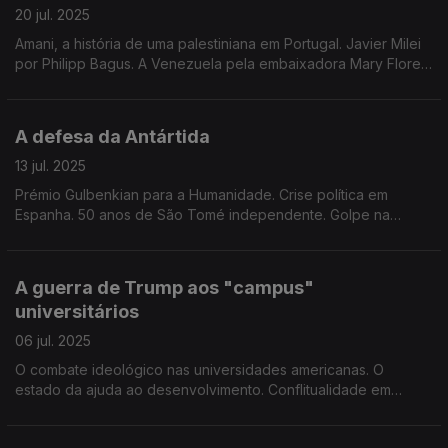
20 jul. 2025
Amani, a história de uma palestiniana em Portugal. Javier Milei
por Philipp Bagus. A Venezuela pela embaixadora Mary Flores.
Edição de Mário Rui Cardoso.
A defesa da Antártida
13 jul. 2025
Prémio Gulbenkian para a Humanidade. Crise política em
Espanha. 50 anos de São Tomé independente. Golpe na
Orano no Níger. Edição de Mário Rui Cardoso.
A guerra de Trump aos "campus"
universitários
06 jul. 2025
O combate ideológico nas universidades americanas. O
estado da ajuda ao desenvolvimento. Conflitualidade em
África. O acordo para o leste da RDC. Edição de Mário Rui
Cardoso.