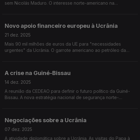
sem Nicolás Maduro. O interesse norte-americano na
Gronelândia. Edição de Mário Rui Cardoso.
Novo apoio financeiro europeu à Ucrânia
21 dez. 2025
Mais 90 mil milhões de euros da UE para "necessidades
urgentes" da Ucrânia. O garrote americano ao petróleo da
Venezuela. Os bloqueios jihadistas aos combustíveis no Mali.
Edição de Mário Rui Cardoso.
A crise na Guiné-Bissau
14 dez. 2025
A reunião da CEDEAO para definir o futuro político da Guiné-
Bissau. A nova estratégia nacional de segurança norte-
americana. Edição de Mário Rui Cardoso.
Negociações sobre a Ucrânia
07 dez. 2025
A atividade diplomática sobre a Ucrânia. As visitas do Papa à