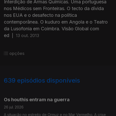
Interdição de Armas Quimicas. Uma portuguesa
nos Médicos sem Fronteiras. O tecto da dívida
nos EUA e o desafecto na política
contemporânea. O kuduro em Angola e o Teatro
da Lusofonia em Coimbra. Visão Global com
ed
|
13 out. 2013
opções
639
episódios disponíveis
929670
910420
889531
865420
846036
826820
805928
778087
757032
Os houthis entram na guerra
26 jul. 2026
A situação no estreito de Ormuz e no Mar Vermelho. A crise