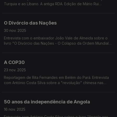
Turquia e ao Líbano. A antiga RDA. Edição de Mário Rui
Cardoso.
O Divórcio das Nações
30 nov. 2025
Entrevista com o embaixador João Vale de Almeida sobre o
livro "O Divórcio das Nações - O Colapso da Ordem Mundial
Visto por Dentro". Edição de Mário Rui Cardoso.
A COP30
23 nov. 2025
Reportagem de Rita Fernandes em Belém do Pará. Entrevista
com António Costa Silva sobre a "revolução" chinesa nas
energias limpas. A preocupação ambiental do Papa Leão XIV.
Edição de Mário Rui Cardoso.
50 anos da independência de Angola
16 nov. 2025
Entrevista com António Costa Silva sobre o livro "Angola aos