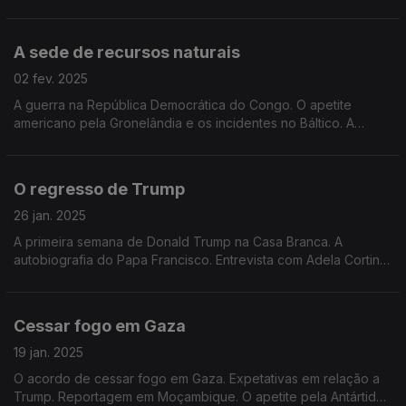
cardeais contra o Papa Francisco. Edição de Mário Rui
Cardoso.
A sede de recursos naturais
02 fev. 2025
A guerra na República Democrática do Congo. O apetite
americano pela Gronelândia e os incidentes no Báltico. A
China, os EUA e a inteligência artificial. Edição de Mário Rui
Cardoso.
O regresso de Trump
26 jan. 2025
A primeira semana de Donald Trump na Casa Branca. A
autobiografia do Papa Francisco. Entrevista com Adela Cortina.
Edição de Mário Rui Cardoso.
Cessar fogo em Gaza
19 jan. 2025
O acordo de cessar fogo em Gaza. Expetativas em relação a
Trump. Reportagem em Moçambique. O apetite pela Antártida.