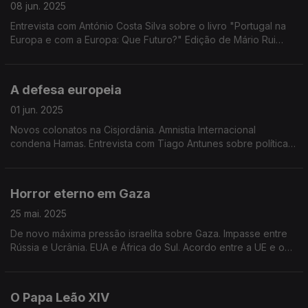
08 jun. 2025
Entrevista com António Costa Silva sobre o livro "Portugal na
Europa e com a Europa: Que Futuro?" Edição de Mário Rui
Cardoso.
A defesa europeia
01 jun. 2025
Novos colonatos na Cisjordânia. Amnistia Internacional
condena Hamas. Entrevista com Tiago Antunes sobre políticas
para uma nova estratégia de segurança e defesa para a
Europa. Edição de Mário Rui Cardoso.
Horror eterno em Gaza
25 mai. 2025
De novo máxima pressão israelita sobre Gaza. Impasse entre
Rússia e Ucrânia. EUA e África do Sul. Acordo entre a UE e o
Reino Unido. Edição de Mário Rui Cardoso.
O Papa Leão XIV