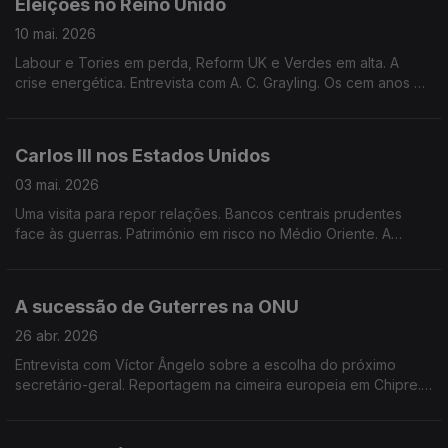
Eleições no Reino Unido
10 mai. 2026
Labour e Tories em perda, Reform UK e Verdes em alta. A
crise energética. Entrevista com A. C. Grayling. Os cem anos de
David Attenborough. Edição de Mário Rui Cardoso.
Carlos III nos Estados Unidos
03 mai. 2026
Uma visita para repor relações. Bancos centrais prudentes
face às guerras. Património em risco no Médio Oriente. A
rebelião no Mali. Chernobyl 40 anos depois. Edição de Mário
Rui Cardoso.
A sucessão de Guterres na ONU
26 abr. 2026
Entrevista com Víctor Ângelo sobre a escolha do próximo
secretário-geral. Reportagem na cimeira europeia em Chipre.
O Irão e o Líbano. Edição de Mário Rui Cardoso.