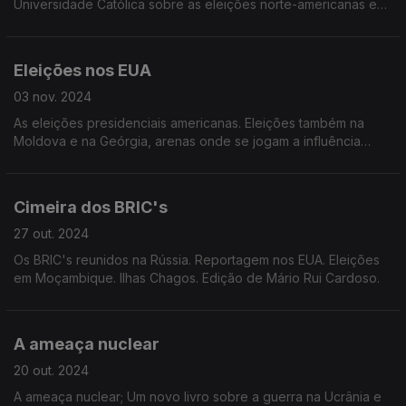
Universidade Católica sobre as eleições norte-americanas e
sobre a nova edição do livro "Por Onde Irá a História?" Edição
de Mário Rui Cardoso.
Eleições nos EUA
03 nov. 2024
As eleições presidenciais americanas. Eleições também na
Moldova e na Geórgia, arenas onde se jogam a influência
europeia e da Rússia. Edição de Mário Rui Cardoso.
Cimeira dos BRIC's
27 out. 2024
Os BRIC's reunidos na Rússia. Reportagem nos EUA. Eleições
em Moçambique. Ilhas Chagos. Edição de Mário Rui Cardoso.
A ameaça nuclear
20 out. 2024
A ameaça nuclear; Um novo livro sobre a guerra na Ucrânia e