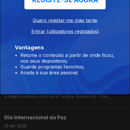
REGISTE-SE AGORA
Entrevistas com Henrique Cymerman, sobre o livro "O Enigma
de Israel", e com Isabel Estrada Carvalhais, sobre a redução
drástica das entradas de migrantes na Europa, nos últimos
Quero registar-me mais tarde
tempos. Edição de Mário Rui Cardoso.
O plano de paz para Gaza
Entrar (utilizadores registados)
05 out. 2025
Hamas aceita partes do plano e quer negociar. Contestação
Vantagens
em Marrocos. Eleições na Síria. A influência de Jair Bolsonaro.
Retome o conteúdo a partir de onde ficou,
Edição de Mário Rui Cardoso.
nos seus dispositivos;
Guarde programas favoritos;
Aceda à sua área pessoal;
Reconhecimento do Estado da Palestina
28 set. 2025
A assembleia geral da ONU e o reconhecimento da Palestina.
A reaproximação dos EUA à Turquia. Drones em Tróia.
Entrevista com Álvaro Santos Pereira sobre as projeções da
OCDE. Edição de Mário Rui Cardoso.
Dia Internacional da Paz
21 set. 2025