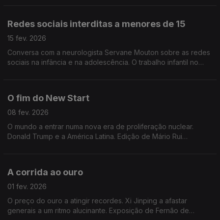
Redes sociais interditas a menores de 15
15 fev. 2026
Conversa com a neurologista Servane Mouton sobre as redes
sociais na infância e na adolescência. O trabalho infantil no
mundo. Uma rede social só para agentes de IA. E ainda a
Gronelândia. Edição de Mário Rui Cardoso.
O fim do New Start
08 fev. 2026
O mundo a entrar numa nova era de proliferação nuclear.
Donald Trump e a América Latina. Edição de Mário Rui
Cardoso.
A corrida ao ouro
01 fev. 2026
O preço do ouro a atingir recordes. Xi Jinping a afastar
generais a um ritmo alucinante. Exposição de Fernão de