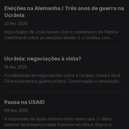
Eleições na Alemanha / Três anos de guerra na
Ucrânia
23 fev. 2025
Reportagem de João Gomes Dias e comentários de Patrícia
Daehnhardt sobre as eleições alemãs. E a Ucrânia, com
reportagem de Cândida Pinto e análise pelo Embaixador
António Martins da Cruz. Edição de Mário Rui Cardoso.
Ucrânia: negociações à vista?
16 fev. 2025
Possibilidade de negociações sobre a Ucrânia. Cimeira da IA.
Cibersoberania e guerra jurídica. Conservação e devolução
de património ao Egito. Planos climáticos adiados. Edição de
Mário Rui Cardoso.
Pausa na USAID
09 fev. 2025
A suspensão da ajuda externa norte-americana. O último
estertor da presença militar francesa em África. Bispos e