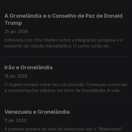
Magalhães em Paris. Edição de Mário Rui Cardoso.
A Gronelândia e o Conselho de Paz de Donald
Trump
25 jan. 2026
Entrevista com Vítor Martins sobre a integração europeia e o
momento da relação transatlântica. O sonho curdo de
autonomia na Síria transformado em pesadelo. Edição de Mário
Rui Cardoso.
Irão e Gronelândia
18 jan. 2026
O regime iraniano outra vez sob pressão. Começam conversas
e movimentações militares em torno da Gronelândia. A vida
política nos EUA transformada em guerra jurídica. Edição de
Mário Rui Cardoso.
Venezuela e Gronelândia
11 jan. 2026
A primeira semana da vida da Venezuela sob o "Madurismo"