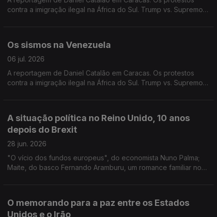
contra a imigração ilegal na África do Sul. Trump vs. Supremo
Tribunal. Andy Burnham. Edição de Mário Rui Cardoso.
Os sismos na Venezuela
06 jul. 2026
A reportagem de Daniel Catalão em Caracas. Os protestos
contra a imigração ilegal na África do Sul. Trump vs. Supremo
Tribunal. Andy Burnham. Edição de Mário Rui Cardoso.
A situação política no Reino Unido, 10 anos
depois do Brexit
28 jun. 2026
"O vício dos fundos europeus", do economista Nuno Palma;
Maite, do basco Fernando Aramburu, um romance familiar nos
tempos da ETA e o Brexit e a situação política no Reino Unido.
Edição de José Guerreiro
O memorando para a paz entre os Estados
Unidos e o Irão