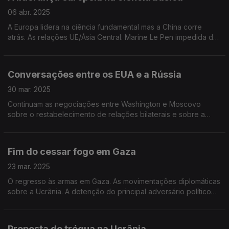
06 abr. 2025
A Europa lidera na ciência fundamental mas a China corre
atrás. As relações UE/Ásia Central. Marine Le Pen impedida de
se candidatar. O "milagre" marfinense. Edição de Mário Rui
Cardoso.
Conversações entre os EUA e a Rússia
30 mar. 2025
Continuam as negociações entre Washington e Moscovo
sobre o restabelecimento de relações bilaterais e sobre a
Ucrânia. Os repatriamentos para o Afeganistão. As
manifestações na Turquia. Edição de Mário Rui Cardoso.
Fim do cessar fogo em Gaza
23 mar. 2025
O regresso às armas em Gaza. As movimentações diplomáticas
sobre a Ucrânia. A detenção do principal adversário político
de Erdogan na Turquia. Edição de Mário Rui Cardoso.
Proposta de trégua na Ucrânia