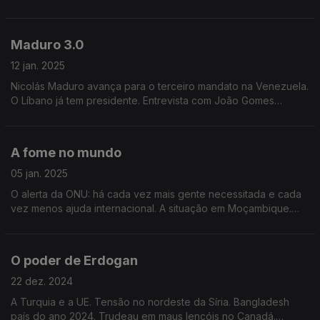
Edição de Mário Rui Cardoso.
Maduro 3.0
12 jan. 2025
Nicolás Maduro avança para o terceiro mandato na Venezuela.
O Líbano já tem presidente. Entrevista com João Gomes
Cravinho sobre o Sahel. Perspetiva de acordo com os curdos
na Turquia. Edição de Mário Rui Cardoso.
A fome no mundo
05 jan. 2025
O alerta da ONU: há cada vez mais gente necessitada e cada
vez menos ajuda internacional. A situação em Moçambique.
Jimmy Carter. Edição de Mário Rui Cardoso.
O poder de Erdogan
22 dez. 2024
A Turquia e a UE. Tensão no nordeste da Síria. Bangladesh
país do ano 2024. Trudeau em maus lençóis no Canadá.