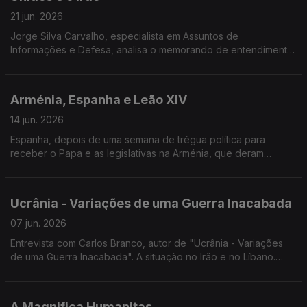
21 jun. 2026
Jorge Silva Carvalho, especialista em Assuntos de
Informações e Defesa, analisa o memorando de entendimento
entre os EUA e o Irão; Estivemos também na conferência do
NOW, que reuniu em Lisboa figuras do panorama internacional.
Edição de José Guerreiro.
Arménia, Espanha e Leão XIV
14 jun. 2026
Espanha, depois de uma semana de trégua política para
receber o Papa e as legislativas na Arménia, que deram
maioria absoluta ao partido do atual Primeiro-Ministro pró-
europeu. Edição de José Guerreiro.
Ucrânia - Variações de uma Guerra Inacabada
07 jun. 2026
Entrevista com Carlos Branco, autor de "Ucrânia - Variações
de uma Guerra Inacabada". A situação no Irão e no Líbano.
Edição de Mário Rui Cardoso.
A Magnifica Humanitas