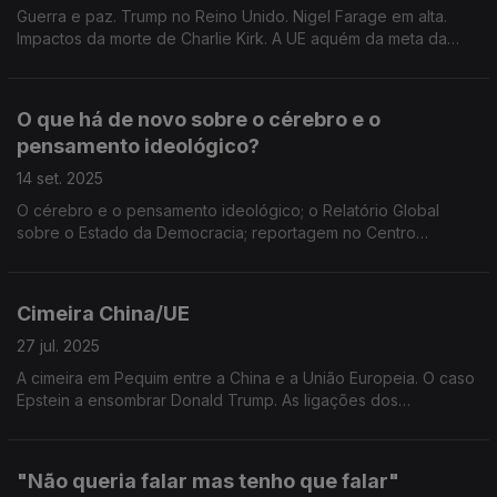
Guerra e paz. Trump no Reino Unido. Nigel Farage em alta.
Impactos da morte de Charlie Kirk. A UE aquém da meta da
ajuda ao comércio. Edição de Mário Rui Cardoso.
O que há de novo sobre o cérebro e o
pensamento ideológico?
14 set. 2025
O cérebro e o pensamento ideológico; o Relatório Global
sobre o Estado da Democracia; reportagem no Centro
Unbroken de Lviv; Gaza e França. Visão Global, edição de
José Guerreiro.
Cimeira China/UE
27 jul. 2025
A cimeira em Pequim entre a China e a União Europeia. O caso
Epstein a ensombrar Donald Trump. As ligações dos
movimentos de libertação na África lusófona à antiga URSS.
Edição de Mário Rui Cardoso.
"Não queria falar mas tenho que falar"