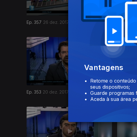
Ep. 357
26 dez. 2017
Ep. 356
2
321368
Vantagens
Retome o conteúdo a
seus dispositivos;
Ep. 353
20 dez. 2017
Ep. 352
1
Guarde programas f
Aceda à sua área pe