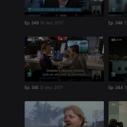
Ep. 349
16 dez. 2017
Ep. 348
1
Ep. 345
12 dez. 2017
Ep. 344
1
319370