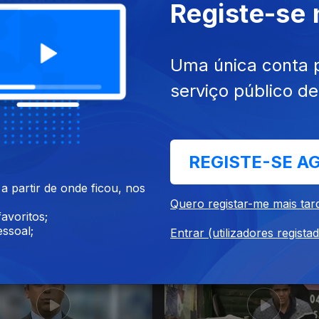
Registe-se
3 dez. 2017
Ep. 355
22 dez. 2017
Uma única conta 
serviço público d
REGISTE-SE A
 partir de onde ficou, nos
Quero registar-me mais tar
9 dez. 2017
Ep. 351
18 dez. 2017
avoritos;
ssoal;
Entrar (utilizadores regista