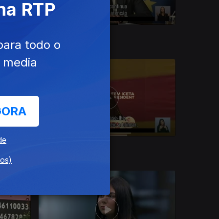
 na RTP
Ep. 354
21 dez. 2017
para todo o
e media
GORA
de
Ep. 350
17 dez. 2017
dos)