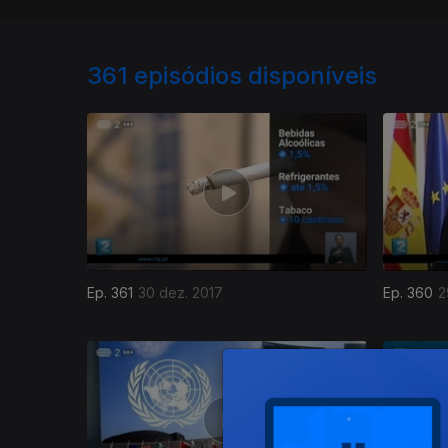
361
episódios disponíveis
Ep. 361
30 dez. 2017
Ep. 360
2