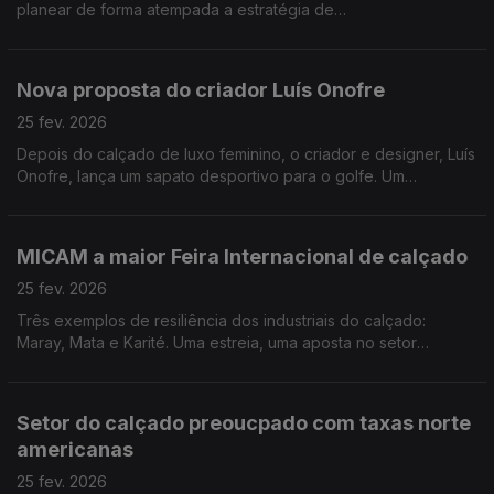
planear de forma atempada a estratégia de
internacionalização do setor do calçado português. Por Paula
Véran
Nova proposta do criador Luís Onofre
25 fev. 2026
Depois do calçado de luxo feminino, o criador e designer, Luís
Onofre, lança um sapato desportivo para o golfe. Um
segmento com pouca concorrência em Portugal. Cada par de
sapatos ficará entre 500 a 800€. Por Paula Véran
MICAM a maior Feira Internacional de calçado
25 fev. 2026
Três exemplos de resiliência dos industriais do calçado:
Maray, Mata e Karité. Uma estreia, uma aposta no setor
feminino e o calçado técnico com exportação a 100%. Por
Paula Véran
Setor do calçado preoucpado com taxas norte
americanas
25 fev. 2026