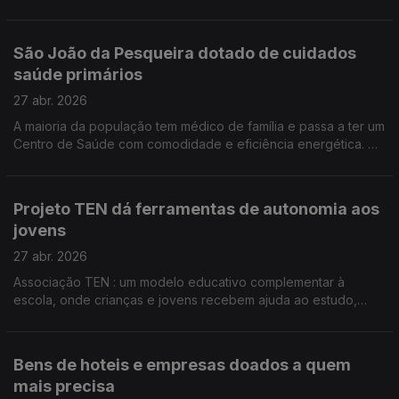
reforçar e estabilizar a encosta do centro histórico. Por Paula
Véran
São João da Pesqueira dotado de cuidados
saúde primários
27 abr. 2026
A maioria da população tem médico de família e passa a ter um
Centro de Saúde com comodidade e eficiência energética. O
concelho vai ter Unidade de Cuidados Continuados
Integrados. Mais 40 camas para os utentes. Por Paula Véran
Projeto TEN dá ferramentas de autonomia aos
jovens
27 abr. 2026
Associação TEN : um modelo educativo complementar à
escola, onde crianças e jovens recebem ajuda ao estudo,
criam confiança e ganham autoestima. Boa parte do trabalho
da associação TEN é dedicado a alunos de contextos
socioeconómicos vulneráveis. Por Paula Véran
Bens de hoteis e empresas doados a quem
mais precisa