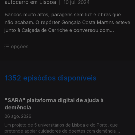
autocarro em Lisboa
|
10 jul. 2024
Bancos muito altos, paragens sem luz e obras que
não acabam. O repórter Gonçalo Costa Martins esteve
junto à Calçada de Carriche e conversou com
passageiros. Ainda a análise da professora do ISCTE
Rosália Guerreiro.
opções
1352
episódios disponíveis
933486
925988
920300
912681
909289
900921
"SARA" plataforma digital de ajuda à
demência
06 ago. 2026
Um projeto de 5 universitários de Lisboa e do Porto, que
pretende apoiar cuidadores de doentes com demência: