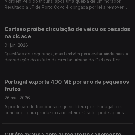
A ordem veio do tribunal após uma queixa de um morador.
Resultado a JF de Porto Covo é obrigada por lei a remover
todas as árvores do largo principal da povoação. A JF vai
substituir as árvores removidas. Por Paula Véran
Cartaxo proíbe circulação de veículos pesados
na cidade
01 jun. 2026
Questões de segurança, mas também para evitar ainda mais a
degradação do asfalto da circular urbana do Cartaxo. Por
Paula Véran
Portugal exporta 400 ME por ano de pequenos
frutos
26 mai. 2026
A produção de framboesa é quem lidera pois Portugal tem
condições para produzir o ano inteiro. O setor pede apoios
para os fertilizantes que subiram muito com a guerra no Médio
Oriente. Por Paula Véran
Ourém avança com aumento no sanemento