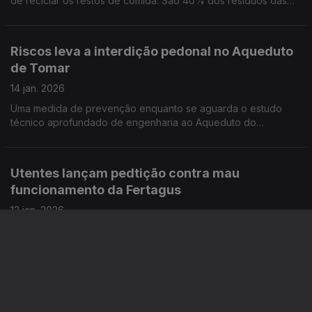
de reciclar os restos de comida. São 40% dos resíduos das
casas que acabam em aterros, que estão no limite da
capacidade. Por Paula Véran
Riscos leva a interdição pedonal no Aqueduto
de Tomar
14 jan. 2026
Uma medida de prevenção enquanto se aguarda o estudo
técnico aprofundado de engenharia ao Aqueduto do
Convento de Cristo. A vistoria mostrou sinais de degradação
na estrutura do monumento de Tomar. Por Paula Véran
Utentes lançam pedtição contra mau
funcionamento da Fertagus
13 jan. 2026
Carruagens lotadas e comboios suprimidos levam utentes a
desesperar. O grupo "Fertagus, comboio da ponte" lançou
petição online para levar o assunto ao parlamento. Por Paula
Véran
EN 378 que liga Seixal a Sesimbra quase
intransitável