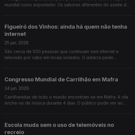
mundial como exportador. Os sabores diferentes do azeite de
cada região fazem a procura aumentar Por Paula Véran
Figueiró dos Vinhos: ainda há quem não tenha
internet
25 jun. 2026
São cerca de 500 pessoas que continuam sem internet e
televisão por cabo em locais isolados. O autarca pede
explicações e mostra-se muito apreensivo com a época de
incêndios. Por Paula Véran
Congresso Mundial de Carrilhão em Mafra
24 jun. 2026
Carrilhanistas de todo o mundo encontram-se em Mafra. A vila
enche-se de música durante 4 dias. O público pode ver ao
vivo a fundição do sino da paz. Por Paula Véran
Escola muda sem o uso de telemóveis no
recreio