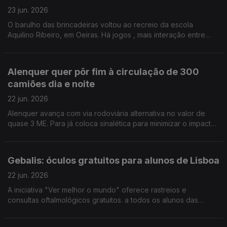
23 jun. 2026
O barulho das brincadeiras voltou ao recreio da escola
Aquilino Ribeiro, em Oeiras. Há jogos , mais interação entre
alunos e até projetos para embelezar a escola. Tudo com a
ajuda da mentora da Teach for Portugal. Paula Véran
Alenquer quer pôr fim à circulação de 300
camiões dia e noite
22 jun. 2026
Alenquer avança com via rodoviária alternativa no valor de
quase 3 ME. Para já coloca sinalética para minimizar o impacto
da circulação de 300 veículos pesados, na localidade de
Passinhas. Por Paula Véran
Gebalis: óculos gratuitos para alunos de Lisboa
22 jun. 2026
A iniciativa "Ver melhor o mundo" oferece rastreios e
consultas oftalmológicos gratuitos. a todos os alunos das
escolas públicas de Lisboa. Os mais vulneráveis
financeiramente recebem óculos, sem pagar. Por Paula Véran