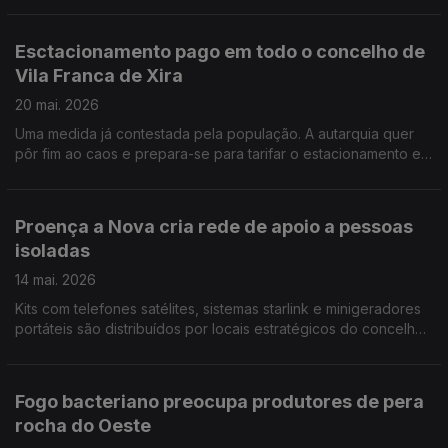
prazos. Por Paula Véran
Esctacionamento pago em todo o concelho de
Vila Franca de Xira
20 mai. 2026
Uma medida já contestada pela população. A autarquia quer
pôr fim ao caos e prepara-se para tarifar o estacionamento em
todo o concelho. Em causa está a sobrevivência do comércio
e a economia local. Por Paula Véran
Proença a Nova cria rede de apoio a pessoas
isoladas
14 mai. 2026
Kits com telefones satélites, sistemas starlink e minigeradores
portáteis são distribuídos por locais estratégicos do concelho
para assegurar comunicações e autonomia energética em
situações de emergência. Por Paula Véran
Fogo bacteriano preocupa produtores de pera
rocha do Oeste