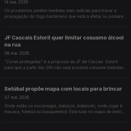
14 mai. 2026
Os produtores pedem medidas mais radicais para travar a
propagação do fogo bacteriano que está a afetar os pomares
do Oeste. Domingos Santos , Pr Fed Produtores de Frutas e
Hortícolas revela que a produção de pera rocha está em
causa.
JF Cascais Estoril quer limitar cosusmo álcool
na rua
08 mai. 2026
"Zonas protegidas" é a proposta da JF de Cascais -Estoril
para que a partir das 20h não seja possível consumir bebidas
alcoólicas na via pública. Por Paula Véran
Setúbal propõe mapa com locais para brincar
07 mai. 2026
Onde estão os escorregas, baloiços ,balancés, onde jogar à
macaca, futebol ou basquetebol. Está tudo no mapa de brincar
lançado pela Associação de Municípios da Região de Setúbal
mapdobrincar.amrs.pt Por Paula Véran