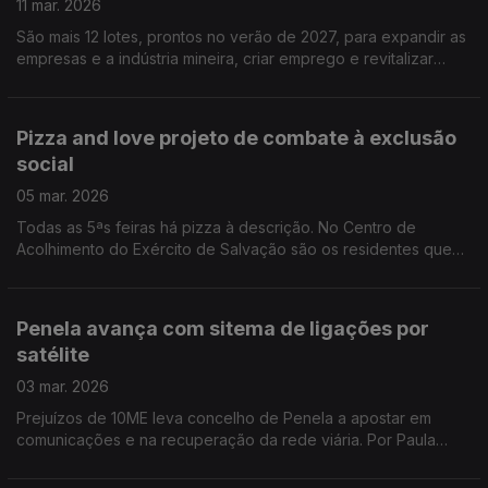
11 mar. 2026
São mais 12 lotes, prontos no verão de 2027, para expandir as
empresas e a indústria mineira, criar emprego e revitalizar
economicamente as freguesias do concelho. Por Paula Véran
Pizza and love projeto de combate à exclusão
social
05 mar. 2026
Todas as 5ªs feiras há pizza à descrição. No Centro de
Acolhimento do Exército de Salvação são os residentes que
põem a mão na massa e servem às mesas. Não há preço, os
clientes dão o que querem. Por Paula Véran
Penela avança com sitema de ligações por
satélite
03 mar. 2026
Prejuízos de 10ME leva concelho de Penela a apostar em
comunicações e na recuperação da rede viária. Por Paula
Véran