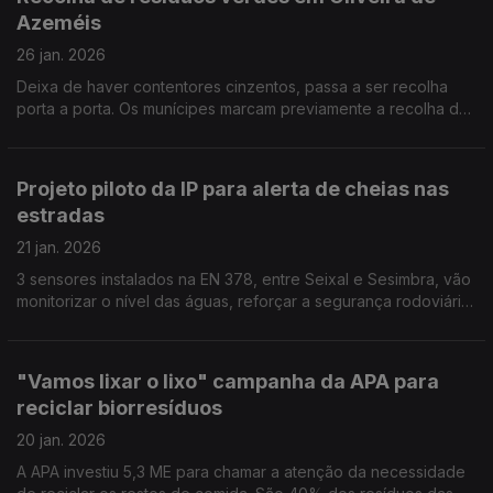
Azeméis
26 jan. 2026
Deixa de haver contentores cinzentos, passa a ser recolha
porta a porta. Os munícipes marcam previamente a recolha de
ervas, ramos, folhas ou raízes. Por Paula Véran
Projeto piloto da IP para alerta de cheias nas
estradas
21 jan. 2026
3 sensores instalados na EN 378, entre Seixal e Sesimbra, vão
monitorizar o nível das águas, reforçar a segurança rodoviária
e a resposta rápida a eventos climáticos extremos. Por Paula
Véran
"Vamos lixar o lixo" campanha da APA para
reciclar biorresíduos
20 jan. 2026
A APA investiu 5,3 ME para chamar a atenção da necessidade