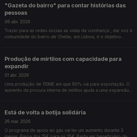
"Gazeta do bairro" para contar histórias das
pessoas
06 abr. 2026
Trazer para as redes sociais as vidas da vizinhança , dar voz à
comunidade do bairro de Chelas, em Lisboa, é o objetivo
deste jornal digital, Por Paula Véran
Produção de mirtilos com capacidade para
expandir
01 abr. 2026
Uma produção de 110ME em que 80% vai para exportação. O
aumento da procura interna de mirtilos ajuda a uma expansão
do negócio. Por Paula Véran
Está de volta a botija solidária
26 mar. 2026
O programa de apoio ao gás vai ter um aumento durante 3
meses. Passa dos 15€ para os 25€. Basta ser beneficiário da