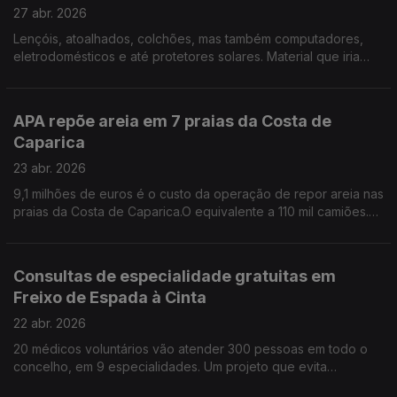
27 abr. 2026
Lençóis, atoalhados, colchões, mas também computadores,
eletrodomésticos e até protetores solares. Material que iria
para o lixo e que acabam no Banco de Bens Doados e
seguem para quem mais precisa. Por Paula Véran
APA repõe areia em 7 praias da Costa de
Caparica
23 abr. 2026
9,1 milhões de euros é o custo da operação de repor areia nas
praias da Costa de Caparica.O equivalente a 110 mil camiões.
APA garante que nenhuma praia será interditada a banhos. Por
Paula Véran
Consultas de especialidade gratuitas em
Freixo de Espada à Cinta
22 abr. 2026
20 médicos voluntários vão atender 300 pessoas em todo o
concelho, em 9 especialidades. Um projeto que evita
deslocações aos hospitais do Porto e de Vila Real e poupa a