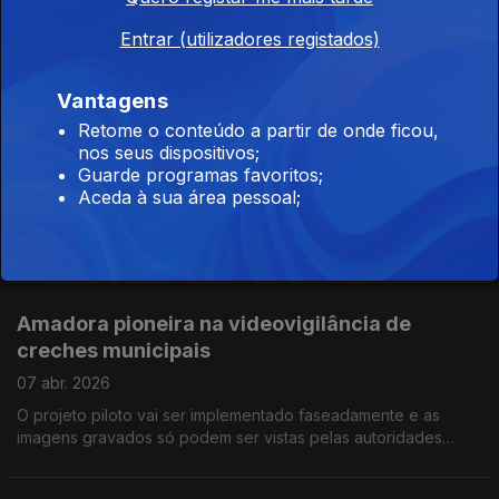
Recuperar antigas estações de comboios, recolher histórias e
Entrar (utilizadores registados)
memórias de ferroviários e mineiros tudo para atrair mais
turismo e revitalizar economia da região de Viseu Dão e
Lafões. Por Paula Véran
Vantagens
10 ME para recuperar os rios Mondego e
Retome o conteúdo a partir de onde ficou,
nos seus dispositivos;
Zêzere
Guarde programas favoritos;
15 abr. 2026
Aceda à sua área pessoal;
Limpar margens, recuperar leitos e repor metros de zonas
ribeirinhas que foram arrastadas pelas tempestades. Uma
colaboração de 3 municípios: Guarda, Manteigas e Celorico da
Beira. Por Paula Véran
Amadora pioneira na videovigilância de
creches municipais
07 abr. 2026
O projeto piloto vai ser implementado faseadamente e as
imagens gravados só podem ser vistas pelas autoridades
policiais. Uma medida que tranquiliza os pais. Por Paula Véran