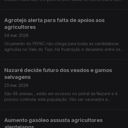
tarifa social de energia elétrica. Por Paula Véran
Agrotejo alerta para falta de apoios aos
agricultores
24 mar. 2026
Orçamento do PEPAC não chega para todas as candidaturas
agrícolas no Vale do Tejo. Há frustração e desanimo entre os
agricultores. Por Paula Véran
Nazaré decide futuro dos veados e gamos
selvagens
23 mar. 2026
São 68 animais , estão em excesso no pinhal da Nazaré e é
preciso controlar esta população. Vão ser vacinados e
testados, mas nenhum será abatido. Por Paula Véran
Aumento gasóleo assusta agricultores
alentejanos