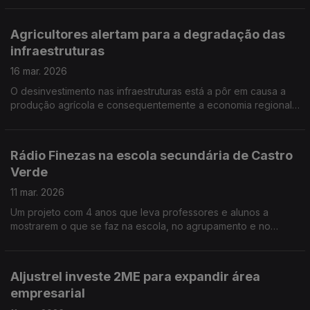
fixação de populações. Por Paula Véran
Agricultores alertam para a degradação das
infraestruturas
16 mar. 2026
O desinvestimento nas infraestruturas está a pôr em causa a
produção agrícola e consequentemente a economia regional
e nacional. O alerta é da Associação de Agricultores do
Ribatejo que propõe soluções. Por Paula Véran
Rádio Finezas na escola secundária de Castro
Verde
11 mar. 2026
Um projeto com 4 anos que leva professores e alunos a
mostrarem o que se faz na escola, no agrupamento e no
concelho de Castro Verde. Por Paulo Nobre
Aljustrel investe 2ME para expandir área
empresarial