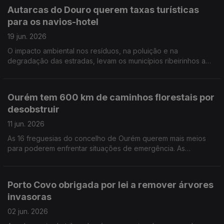
Autarcas do Douro querem taxas turísticas
para os navios-hotel
19 jun. 2026
O impacto ambiental nos resíduos, na poluição e na
degradação das estradas, levam os municípios ribeirinhos a
pedir a contribuição financeira dos navios-hotel que navegam
no Douro. Por Paula Véran
Ourém tem 600 km de caminhos florestais por
desobstruir
11 jun. 2026
As 16 freguesias do concelho de Ourém querem mais meios
para poderem enfrentar situações de emergência. As
exigências são muitas e os meios escasso, dizem os autarcas.
Por Paula Véran
Porto Covo obrigada por lei a remover árvores
invasoras
02 jun. 2026