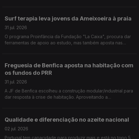
organizar consultas, medicação e burocracias. Por Paula Véran
Surf terapia leva jovens da Ameixoeira à praia
31 jul. 2026
O programa Proinfância da Fundação "La Caixa", procura dar
ferramentas de apoio ao estudo, mas também aposta nas
capacidades emocionais dos jovens dos 12 aos 15 anos. Desta
vez foram aprender surf e a lidar com as emoções. Por Paula
Véran
Freguesia de Benfica aposta na habitação com
os fundos do PRR
31 jul. 2026
A JF de Benfica escolheu a construção modular/industrial para
dar resposta à crise de habitação. Aproveitando a
oportunidade dos fundos do PRR construiu também uma
residência para estudantes com 120 camas. Por Paula Véran
Qualidade e diferenciação no azeite nacional
02 jul. 2026
Portugal tem capacidade para produzir mais e está no topo 5