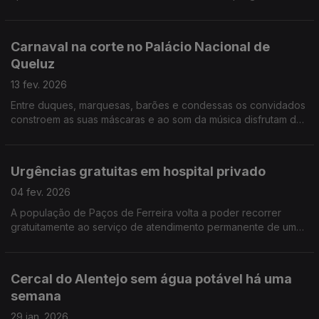
Palácio Nacional de Queluz que procura mostrar o quotidiano
do século XVIII. Por Paula Véran
Carnaval na corte no Palácio Nacional de
Queluz
13 fev. 2026
Entre duques, marquesas, barões e condessas os convidados
constroem as suas máscaras e ao som da música disfrutam de
um Carnaval no meio da corte do século XVIII. Por Paula Véran
Urgências gratuitas em hospital privado
04 fev. 2026
A população de Paços de Ferreira volta a poder recorrer
gratuitamente ao serviço de atendimento permanente de um
hospital privado. Uma maneira de aliviar as urgências do SNS.
Por Paula Véran
Cercal do Alentejo sem água potável há uma
semana
29 jan. 2026