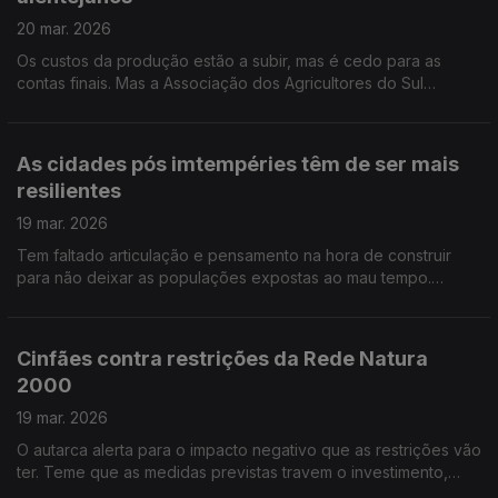
20 mar. 2026
Os custos da produção estão a subir, mas é cedo para as
contas finais. Mas a Associação dos Agricultores do Sul
querem apoios do governo. Por Paulo Nobre
As cidades pós imtempéries têm de ser mais
resilientes
19 mar. 2026
Tem faltado articulação e pensamento na hora de construir
para não deixar as populações expostas ao mau tempo.
Entrevista de Nuno Amaral
Cinfães contra restrições da Rede Natura
2000
19 mar. 2026
O autarca alerta para o impacto negativo que as restrições vão
ter. Teme que as medidas previstas travem o investimento,
dificultem a construção de casas e ponham em causa a