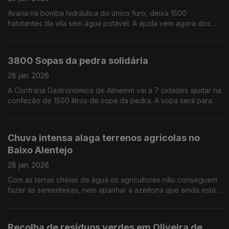
Avaria na bomba hidráulica do único furo, deixa 1500
habitantes da vila sem água potável. A ajuda vem agora dos
bombeiros com os camiões cisterna. Por Paula Véran
3800 Sopas da pedra solidária
28 jan. 2026
A Confraria Gastronómica de Almeirim vai a 7 cidades ajudar na
confeção de 1500 litros de sopa da pedra. A sopa será para
distribuir por várias instituições de solidariedade, revela Luís
Manso da Confraria de Almeirim.
Chuva intensa alaga terrenos agrícolas no
Baixo Alentejo
28 jan. 2026
Com as terras cheias de água os agricultores não conseguem
fazer as sementeiras, nem apanhar a azeitona que ainda está
nas árvores. Por Paula Véran
Recolha de resíduos verdes em Oliveira de