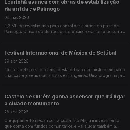
Lourinhã avança com obras de estabilização
da arrida de Paimogo
04 mai. 2026
3,6 ME de investimento para consolidar a arriba da praia de
Paimogo. O risco de derrocadas e desmoronamento de terras
obriga a intervenção de ano e meio. Por Paula Véran
Festival Internacional de Música de Setúbal
29 abr. 2026
"Juntos pela paz" é o tema desta edição que mistura em palco
crianças e jovens com artistas estrangeiros. Uma programação
muito variadas para descobrir em festivalmusicadesetubal.pt
Por Paula Véran
Castelo de Ourém ganha ascensor que irá ligar
a cidade monumento
28 abr. 2026
O equipamento mecânico irá custar 2,5 ME, um investimento
que conta com fundos comunitários e vai ajudar também a