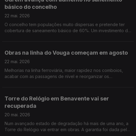
básico do concelho
22 mai. 2026
O concelho tem populações muito dispersas e pretende ter
cobertura de saneamento básico de 60%. Um investimento de
1,7 ME. Por Paula Véran
Obras na linha do Vouga começam em agosto
22 mai. 2026
Melhorias na linha ferroviária, maior rapidez nos comboios,
acabar com as passagens de nível e reorganizar os
apeadeiros. Por Paula Véran
Torre do Relógio em Benavente vai ser
recuperada
20 mai. 2026
Num avançado estado de degradação há mais de uma ano, a
Torre do Relógio vai entrar em obras. A garantia foi dada pela
autarquia de Benavente apesar de não se comprometer com