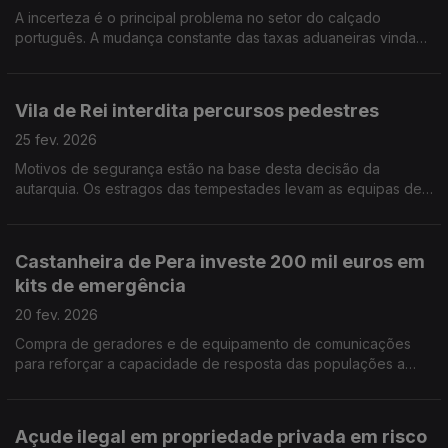
A incerteza é o principal problema no setor do calçado
português. A mudança constante das taxas aduaneiras vindas
dos EUA criam instabilidade no setor do calçado. Por Paula
Véran
Vila de Rei interdita percursos pedestres
25 fev. 2026
Motivos de segurança estão na base desta decisão da
autarquia. Os estragos das tempestades levam as equipas de
limpeza ao terreno. Por Paula Véran
Castanheira de Pera investe 200 mil euros em
kits de emergência
20 fev. 2026
Compra de geradores e de equipamento de comunicações
para reforçar a capacidade de resposta das populações a
situações de crise. Por Paula Véran
Açude ilegal em propriedade privada em risco