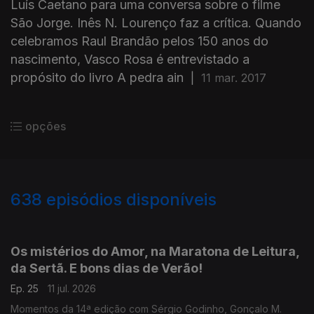
Luís Caetano para uma conversa sobre o filme
São Jorge. Inês N. Lourenço faz a crítica. Quando
celebramos Raul Brandão pelos 150 anos do
nascimento, Vasco Rosa é entrevistado a
propósito do livro A pedra ain
|
11 mar. 2017
opções
638
episódios disponíveis
924845
904324
883059
854319
834624
811082
779778
758501
Os mistérios do Amor, na Maratona de Leitura,
da Sertã. E bons dias de Verão!
Ep. 25
11 jul. 2026
Momentos da 14ª edição com Sérgio Godinho, Gonçalo M.