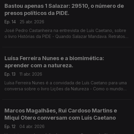
livro, feito leitura e música, por Andrea Lupi.
Bastou apenas 1 Salazar: 29510, o número de
presos políticos da PIDE.
Ep. 14
25 abr. 2026
José Pedro Castanheira na entrevista de Luís Caetano, sobre
o livro Histórias da PIDE - Quando Salazar Mandava. Retratos
de um país de medo, corrupção e desigualdade. Para não
esquecer, contra os mentirosos e os manipuladores da história.
Luísa Ferreira Nunes e a biomimética:
aprender com a natureza.
Ep. 13
11 abr. 2026
Luísa Ferreira Nunes é a convidada de Luís Caetano para uma
conversa sobre o livro Lições da Natureza - Como o mundo
natural nos ajuda a resolver os problemas humanos. A
natureza: Uma biblioteca de ideias e de inspiração
Marcos Magalhães, Rui Cardoso Martins e
Miqui Otero conversam com Luís Caetano
Ep. 12
04 abr. 2026