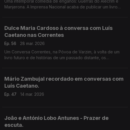
Uma intemporal comédia de enganos: Guerras do Alecrim e
Manjerona. A Imprensa Nacional acaba de publicar um livro
com 3 cd's que nos dão a produção d'Os Músicos do Tejo. E
escritor espanhol Miqui Otero, autor de Orquestra.
Dulce Maria Cardoso à conversa com Luís
Caetano nas Correntes
Ep. 56
28 mar. 2026
Um Conversa Correntes, na Póvoa de Varzim, à volta de um
livro futuro e de histórias de um passado distante, os
deslumbres da descoberta dos livros, as inquietações sobre
as coisas deste mundo e o olhar fascinado para o céu.
Mário Zambujal recordado em conversas com
Luís Caetano.
Ep. 47
14 mar. 2026
João e António Lobo Antunes - Prazer de
escuta.