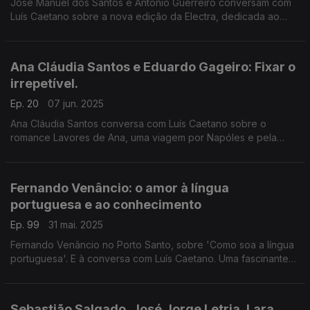
José Manuel dos Santos e António Guerreiro conversam com
Luís Caetano sobre a nova edição da Electra, dedicada ao
Livro e à Leitura. Na 2ª hora, Uma sinfonia de Havana, na
entrevista ao escritor Leonardo Padura.
Ana Cláudia Santos e Eduardo Gageiro: Fixar o
irrepetível.
Ep. 20
07 jun. 2025
Ana Cláudia Santos conversa com Luís Caetano sobre o
romance Lavores de Ana, uma viagem por Napóles e pela
descoberta do amor. E recordamos Eduardo Gageiro, o
fotógrafo que nos deixou, aos 90 anos.
Fernando Venâncio: o amor à língua
portuguesa e ao conhecimento
Ep. 99
31 mai. 2025
Fernando Venâncio no Porto Santo, sobre 'Como soa a língua
portuguesa'. E à conversa com Luís Caetano. Uma fascinante
viagem feita de conhecimento e humor, no desafio à
curiosidade. Deixou-nos ontem, aos 88 anos.
Sebastião Salgado, José Jorge Letria, Lara