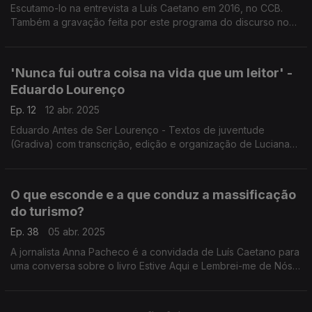
Escutamo-lo na entrevista a Luís Caetano em 2016, no CCB.
Também a gravação feita por este programa do discurso no
Honoris Causa, em 2014. Recordamos testemunhos de Mega
Ferreira, Nélida Piñon, Francisco José Viegas.
'Nunca fui outra coisa na vida que um leitor' -
Eduardo Lourenço
Ep. 12
12 abr. 2025
Eduardo Antes de Ser Lourenço - Textos de juventude
(Gradiva) com transcrição, edição e organização de Luciana
Leiderfarb, a permitir-nos a descoberta do pensador nos seus
anos de crescimento, espanto e descoberta.
O que esconde e a que conduz a massificação
do turismo?
Ep. 38
05 abr. 2025
A jornalista Anna Pacheco é a convidada de Luís Caetano para
uma conversa sobre o livro Estive Aqui e Lembrei-me de Nós
(Objectiva). Na 2ª hora, Margarida Ferra, que acaba de
publicar Saber Perder (Companhia das Letras).