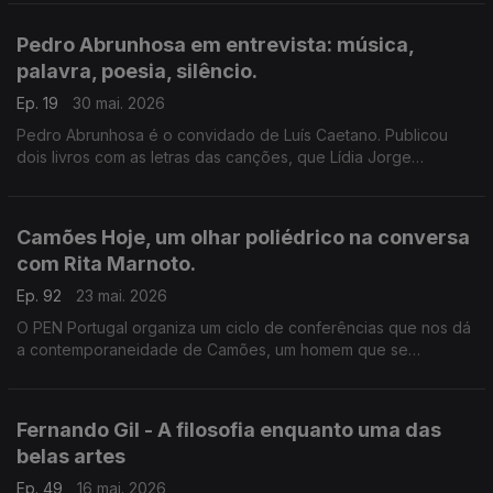
lugares e das gentes. A edição Contraponto.
Pedro Abrunhosa em entrevista: música,
palavra, poesia, silêncio.
Ep. 19
30 mai. 2026
Pedro Abrunhosa é o convidado de Luís Caetano. Publicou
dois livros com as letras das canções, que Lídia Jorge
apresenta, e tem novo disco de originais. Conversa com um
músico que tem poemas para publicar e uma vida para contar.
Camões Hoje, um olhar poliédrico na conversa
com Rita Marnoto.
Ep. 92
23 mai. 2026
O PEN Portugal organiza um ciclo de conferências que nos dá
a contemporaneidade de Camões, um homem que se
interrogou perante o mundo e foi ao encontro dele. Rita
Marnoto é a convidada de Luís Caetano.
Fernando Gil - A filosofia enquanto uma das
belas artes
Ep. 49
16 mai. 2026