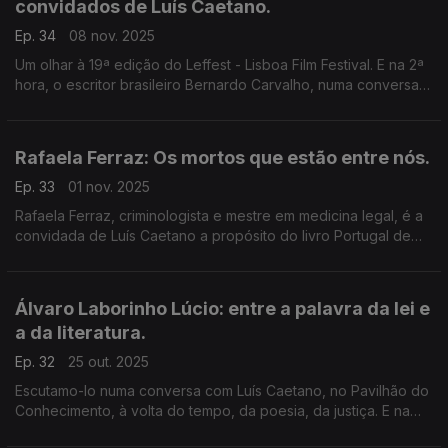
convidados de Luís Caetano.
Ep. 34
08 nov. 2025
Um olhar à 19ª edição do Leffest - Lisboa Film Festival. E na 2ª
hora, o escritor brasileiro Bernardo Carvalho, numa conversa
sobre o livro Os Substitutos, a viagem de um pai e um filho por
um país de mentiras e ódio.
Rafaela Ferraz: Os mortos que estão entre nós.
Ep. 33
01 nov. 2025
Rafaela Ferraz, criminologista e mestre em medicina legal, é a
convidada de Luís Caetano a propósito do livro Portugal de
Morte a Sul - Um guia de últimas viagens, agora editado pela
Quetzal. A morte ainda é um tabu?
Álvaro Laborinho Lúcio: entre a palavra da lei e
a da literatura.
Ep. 32
25 out. 2025
Escutamo-lo numa conversa com Luís Caetano, no Pavilhão do
Conhecimento, à volta do tempo, da poesia, da justiça. E na
resposta à pergunta 'A literatura salva?' Nos Dias do