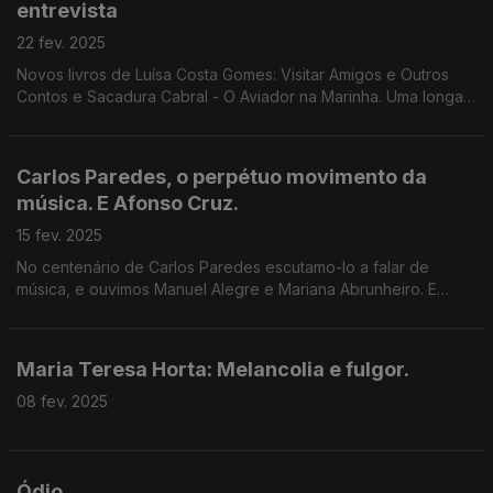
entrevista
22 fev. 2025
Novos livros de Luísa Costa Gomes: Visitar Amigos e Outros
Contos e Sacadura Cabral - O Aviador na Marinha. Uma longa
conversa com Luís Caetano onde se fala também do
genocídio na Palestina e dos activistas da amnésia.
Carlos Paredes, o perpétuo movimento da
música. E Afonso Cruz.
15 fev. 2025
No centenário de Carlos Paredes escutamo-lo a falar de
música, e ouvimos Manuel Alegre e Mariana Abrunheiro. E
também O que a Chama Iluminou, o novo livro de Afonso Cruz,
na entrevista de Luís Caetano.
Maria Teresa Horta: Melancolia e fulgor.
08 fev. 2025
Ódio.