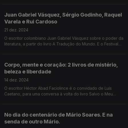
do Booker, sobre A Floresta de Birnam.
Juan Gabriel Vásquez, Sérgio Godinho, Raquel
Varela e Rui Cardoso
21 dez. 2024
O escritor colombiano Juan Gabriel Vásquez sobre o poder da
literatura, a partir do livro A Tradução do Mundo. E o Festival
Literário Livros a Oeste, na Lourinhã: Orgulhosamente Nós -
Uma conversa sobre Liberdade.
Corpo, mente e coração: 2 livros de mistério,
beleza e liberdade
14 dez. 2024
O escritor Héctor Abad Faciolince é o convidado de Luís
Caetano, para uma conversa à volta do livro Salvo o Meu
Coração, Tudo Está Bem, agora. Depois, Luís Fernandes,
psicólogo e poeta, autor de Se o Meu Corpo falasse.
No dia do centenário de Mário Soares. E na
senda de outro Mário.