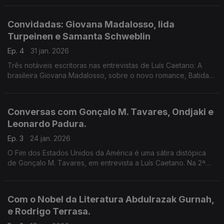
publicou Dei-te Olhos e Viste as trevas.
Convidadas: Giovana Madalosso, Iida
Turpeinen e Samanta Schweblin
Ep. 4
31 jan. 2026
Três notáveis escritoras nas entrevistas de Luís Caetano: A
brasileira Giovana Madalosso, sobre o novo romance, Batida
Só; A finlandesa Iida Turpeinen a propósito de A Existência da
Vida. E a Argentina Samanta Schweblin!
Conversas com Gonçalo M. Tavares, Ondjaki e
Leonardo Padura.
Ep. 3
24 jan. 2026
O Fim dos Estados Unidos da América é uma sátira distópica
de Gonçalo M. Tavares, em entrevista a Luís Caetano. Na 2ª
hora, a conversa é com o angolano Ondjaki e o cubano
Leonardo Padura: Vou contar-te uma história.
Com o Nobel da Literatura Abdulrazak Gurnah,
e Rodrigo Terrasa.