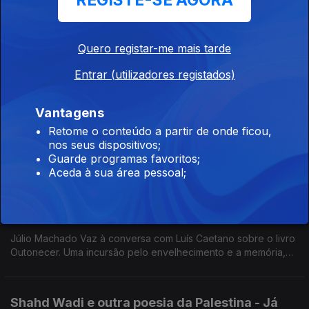
REGISTE-SE AGORA
Virginia Mendoza é a convidada de Luís Caetano para uma
conversa sobre o livro Sede - O que os nossos antepassados
nos ensinam sobre a vida em terras de chuva escassa. E
Quero registar-me mais tarde
também Mário Barroso, sobre o filme Lavagante.
Entrar (utilizadores registados)
A música e a poesia ensinam a caminhar.
Ep. 28
27 set. 2025
Vantagens
João Barrento, Prémio Camões, à conversa com Luís Caetano
Retome o conteúdo a partir de onde ficou,
sobre As Palavras da Música - O Livro do Lied Clássico,
nos seus dispositivos;
editado pela Gulbenkian. Na 2ª hora, Cartografia, de Minês
Guarde programas favoritos;
Castanheira e Raquel Patriarca.
Aceda à sua área pessoal;
Outonecer: Júlio Machado Vaz e Manuel
Alberto Valente
Ep. 27
20 set. 2025
Júlio Machado Vaz à conversa com Luís Caetano sobre o livro
Outonecer. Uma incursão pelo envelhecimento e a memória,
com muitas histórias e sorrisos. Tal como em O Outro Lado dos
Livros, de Manuel Alberto Valente.
Shahd Wadi e outra poesia da Palestina - Já