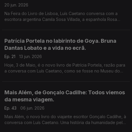
20 jun. 2026
Na Feira do Livro de Lisboa, Luís Caetano conversa com a
escritora argentina Camila Sosa Villada, a espanhola Rosa
Montero, o cabo verdiano Jorge Carlos Fonseca e com o
historiador Luís Filipe Thomaz.
Patrícia Portela no labirinto de Goya. Bruna
Dantas Lobato e a vida no ecrã.
Ep. 21
13 jun. 2026
Hoje, 3 de Maio, é o novo livro de Patrícia Portela, razão para
a conversa com Luís Caetano, como se fosse no Museu do
Prado. Também Bruna Dantas Lobato, autora de Horas Azuis.
Afeto, distância, tecnologia e a América de hoje.
Mais Além, de Gonçalo Cadilhe: Todos viemos
da mesma viagem.
Ep. 43
06 jun. 2026
Mais Além, o novo livro do viajante escritor Gonçalo Cadilhe, à
conversa com Luís Caetano. Uma história da humanidade pela
viagem e os viajantes, um relato íntimo da descoberta dos