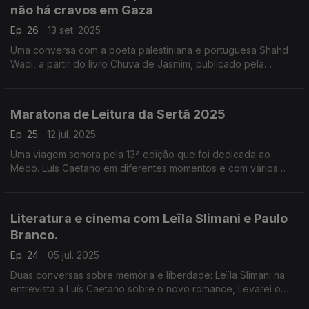
não há cravos em Gaza
Ep. 26
13 set. 2025
Uma conversa com a poeta palestiniana e portuguesa Shahd
Wadi, a partir do livro Chuva de Jasmim, publicado pela
Caminho. E ouvem-se outras vozes de e sobre o lugar
marcado pelo horror do genocídio perpetrado por Israel.
Maratona de Leitura da Sertã 2025
Ep. 25
12 jul. 2025
Uma viagem sonora pela 13ª edição que foi dedicada ao
Medo. Luís Caetano em diferentes momentos e com vários
participantes numa cada vez mais convidativa celebração do
livro e da leitura. Bom Verão, até Setembro!
Literatura e cinema com Leïla Slimani e Paulo
Branco.
Ep. 24
05 jul. 2025
Duas conversas sobre memória e liberdade: Leïla Slimani na
entrevista a Luís Caetano sobre o novo romance, Levarei o
Fogo Comigo. E Paulo Branco, sobre um Verão cheio de bom