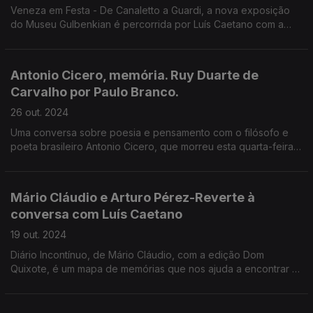
Veneza em Festa - De Canaletto a Guardi, a nova exposição
do Museu Gulbenkian é percorrida por Luís Caetano com a
comissária Luísa Sampaio, que nos desvenda as histórias de
grandes pintores da Sereníssima e suas obras.
Antonio Cicero, memória. Ruy Duarte de
Carvalho por Paulo Branco.
26 out. 2024
Uma conversa sobre poesia e pensamento com o filósofo e
poeta brasileiro Antonio Cicero, que morreu esta quarta-feira,
por decisão própria. E o filme Os Papéis do Inglês: Ruy Duarte
de Carvalho por Paulo Branco.
Mário Cláudio e Arturo Pérez-Reverte à
conversa com Luís Caetano
19 out. 2024
Diário Incontínuo, de Mário Cláudio, com a edição Dom
Quixote, é um mapa de memórias que nos ajuda a encontrar o
homem e o escritor. Revolução, o novo romance de Arturo
Pérez-Reverte (Asa), é um mergulho na História.