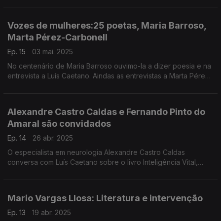
um filho. Edição Companhia das Letras.
Vozes de mulheres:25 poetas, Maria Barroso,
Marta Pérez-Carbonell
Ep. 15
03 mai. 2025
No centenário de Maria Barroso ouvimo-la a dizer poesia e na
entrevista a Luís Caetano. Aindas as entrevistas a Marta Pérez-
Carbonell sobre Nada mais ilusório, e a Manuel Alberto Valente
a propósito de 25 Poetas/25 de Ab
Alexandre Castro Caldas e Fernando Pinto do
Amaral são convidados
Ep. 14
26 abr. 2025
O especialista em neurologia Alexandre Castro Caldas
conversa com Luís Caetano sobre o livro Inteligência Vital,
Estupidez Artificial. Na segunda hora a conversa é com
Fernando Pinto do Amaral, sobre Contos Suicidas.
Mario Vargas Llosa: Literatura e intervenção
Ep. 13
19 abr. 2025