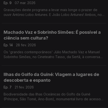
Ep. 9
07 mar. 2026
Gravações deste programa a levar mais longe o prazer de
ouvir António Lobo Antunes. E João Lobo Antunes! Ambos, no
Festival Internacional de Cultura, em Cascais. Depois, o
Escritaria de 2012. Um programa de Luís Caetano.
Machado Vaz e Sobrinho Simões: É possível a
ciência sem cultura?
Ep. 14
28 fev. 2026
Os 'grandes contemporâneos' Júlio Machado Vaz e Manuel
Sobrinho Simões, no Cineteatro Tasso, da Sertã, à conversa
com Luís Caetano. Reflexões sobre o mundo de hoje e um
olhar a duas vidas dedicadas ao conhecimento.
Ilhas do Golfo da Guiné: Viagem a lugares de
descoberta e espanto
Ep. 7
21 fev. 2026
Biodiversidade das Ilhas Oceânicas do Golfo da Guiné
(Príncipe, São Tomé, Ano-Bom), monumental livro de acesso
gratuito, na conversa de Luís Caetano com o biólogo Martim