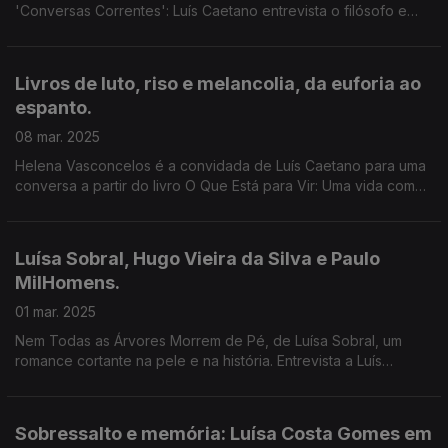
'Conversas Correntes': Luís Caetano entrevista o filósofo e
escritor espanhol Antonio Monegal, a partir dos livros O
Silêncio da Guerra e Como o Ar que Respiramos.
Livros de luto, riso e melancolia, da euforia ao
espanto.
08 mar. 2025
Helena Vasconcelos é a convidada de Luís Caetano para uma
conversa a partir do livro O Que Está para Vir: Uma vida com
Julião Sarmento. Também Luís Filipe Castro Mendes, a
propósito de As Manhãs Que não Conheces.
Luísa Sobral, Hugo Vieira da Silva e Paulo
MilHomens.
01 mar. 2025
Nem Todas as Árvores Morrem de Pé, de Luísa Sobral, um
romance cortante na pele e na história. Entrevista a Luís
Caetano nas Correntes d'Escritas. Na 2ª hora, Longe da
Estrada, de Hugo Vieira da Silva e Paulo MilHomens.
Sobressalto e memória: Luísa Costa Gomes em