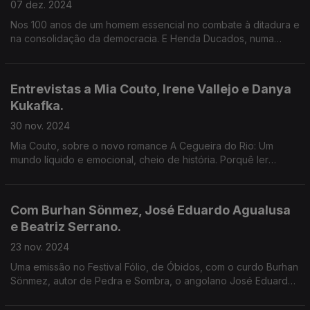
07 dez. 2024
Nos 100 anos de um homem essencial no combate à ditadura e
na consolidação da democracia. E Henda Ducados, numa
conversa sobre o pai, Mário Pinto de Andrade, a propósito do
documentário Mário, de Billy Woodberry.
Entrevistas a Mia Couto, Irene Vallejo e Danya
Kukafka.
30 nov. 2024
Mia Couto, sobre o novo romance A Cegueira do Rio: Um
mundo líquido e emocional, cheio de história. Porquê ler
(sobre) os clássicos? Irene vallejo responde em O Futuro
Recordado. E A voz das mulheres, por Danya Kukafka.
Com Burhan Sönmez, José Eduardo Agualusa
e Beatriz Serrano.
23 nov. 2024
Uma emissão no Festival Fólio, de Óbidos, com o curdo Burhan
Sönmez, autor de Pedra e Sombra, o angolano José Eduardo
Agualusa, que publicou Mestre dos Batuques e a espanhola
Beatriz Serrano, autora de O desencanto.