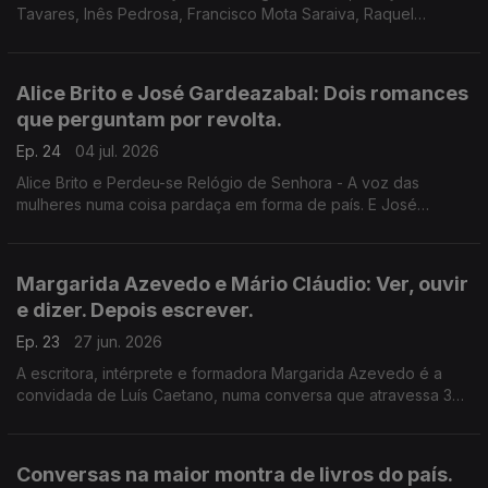
Tavares, Inês Pedrosa, Francisco Mota Saraiva, Raquel
Patriarca, Afonso Cruz, Rosa Alice Branco, Ana Alfredo, Carlos
Miranda, Renato Filipe Cardoso, Rui Lopes, Lara Alves, Daniel
Radu e mais.
Alice Brito e José Gardeazabal: Dois romances
que perguntam por revolta.
Ep. 24
04 jul. 2026
Alice Brito e Perdeu-se Relógio de Senhora - A voz das
mulheres numa coisa pardaça em forma de país. E José
Gardeazabal, com Mulher no Espaço - Falamos de espaço, da
América de Trump, de revolta e de rebanho, e de poesia
também.
Margarida Azevedo e Mário Cláudio: Ver, ouvir
e dizer. Depois escrever.
Ep. 23
27 jun. 2026
A escritora, intérprete e formadora Margarida Azevedo é a
convidada de Luís Caetano, numa conversa que atravessa 3
livros recentes. Na 2ª hora, Mário Cláudio, as crónicas para a
rádio, agora em livro: Fósforos Riscados no Vento.
Conversas na maior montra de livros do país.