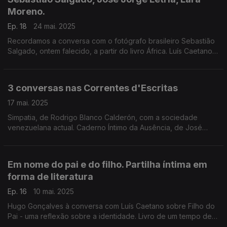
Moreno.
Ep. 18
24 mai. 2025
Recordamos a conversa com o fotógrafo brasileiro Sebastião
Salgado, ontem falecido, a partir do livro África. Luís Caetano
conversa também com o escritor e Presidente da SPA, José
Jorge Letria, e ainda com Lara Moreno.
3 conversas nas Correntes d'Escritas
17 mai. 2025
Simpatia, de Rodrigo Blanco Calderón, com a sociedade
venezuelana actual. Caderno Íntimo da Ausência, de José
Alberto Postiga, cartografia poética da vida do emigrante.
Adélia Carvalho e o prazer de ouvir uma história.
Em nome do pai e do filho. Partilha íntima em
forma de literatura
Ep. 16
10 mai. 2025
Hugo Gonçalves à conversa com Luís Caetano sobre Filho do
Pai - uma reflexão sobre a identidade. Livro de um tempo de
luto pela perda do pai e de celebração pelo nascimento de