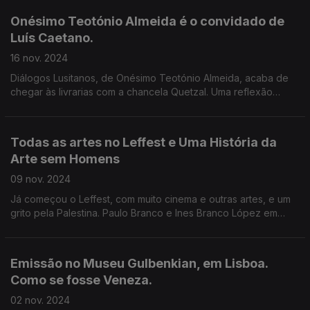
Onésimo Teotónio Almeida é o convidado de
Luís Caetano.
16 nov. 2024
Diálogos Lusitanos, de Onésimo Teotónio Almeida, acaba de
chegar às livrarias com a chancela Quetzal. Uma reflexão
filosófica e literária sobre grandes nomes da cultura do século
XX, muitos deles em relação próxima.
Todas as artes no Leffest e Uma História da
Arte sem Homens
09 nov. 2024
Já começou o Leffest, com muito cinema e outras artes, e um
grito pela Palestina. Paulo Branco e Ines Branco López em
entrevista a Luís Caetano. E a historiadora Katy Hessel, sobre
Uma História da Arte sem Homens
Emissão no Museu Gulbenkian, em Lisboa.
Como se fosse Veneza.
02 nov. 2024