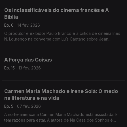
Melo. E os 60 anos dos Cinco Minutos de jazz.
Os inclassificáveis do cinema francês e A
Bíblia
Ep. 6
14 fev. 2026
O produtor e exibidor Paulo Branco e a crítica de cinema Inês
N. Lourenço na conversa com Luís Caetano sobre Jean
Eustache e Philippe Garrel. E Frederico Lourenço com FJ
Viegas: O caminho da tradução do livro dos livros.
A Força das Coisas
Ep. 15
13 fev. 2026
Carmen Maria Machado e Irene Solà: O medo
na literatura e na vida
Ep. 5
07 fev. 2026
A norte-americana Carmen Maria Machado está assustada. E
tem razões para estar. A autora de Na Casa dos Sonhos é
convidada de Luís Caetano, tal como a catalã Irene Solà, que