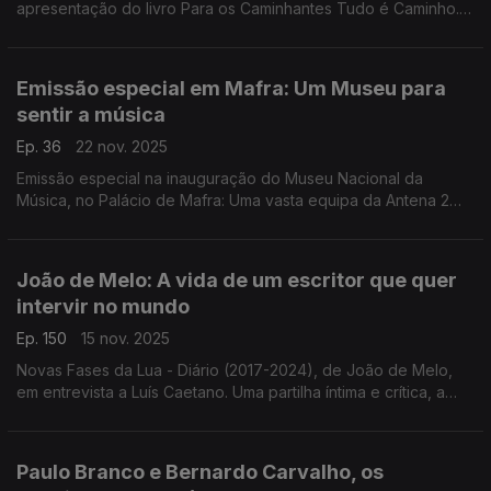
apresentação do livro Para os Caminhantes Tudo é Caminho. E
Pra Lhe Dizer, novo livro de Adriana Calcanhotto, reunião de
letras poema. Em leituras para rádio.
Emissão especial em Mafra: Um Museu para
sentir a música
Ep. 36
22 nov. 2025
Emissão especial na inauguração do Museu Nacional da
Música, no Palácio de Mafra: Uma vasta equipa da Antena 2
para celebrar um espaço onde a música se dá a conhecer e a
sentir. Um lugar de muitas histórias e deslumbres.
João de Melo: A vida de um escritor que quer
intervir no mundo
Ep. 150
15 nov. 2025
Novas Fases da Lua - Diário (2017-2024), de João de Melo,
em entrevista a Luís Caetano. Uma partilha íntima e crítica, a
olhar o mundo, e de paixão pela literatura. E ouvimos a nova
poesia do livro Longos Versos Longos.
Paulo Branco e Bernardo Carvalho, os