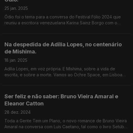
25 jan. 2025
Ódio foi o tema para a conversa do Festival Fólio 2024 que
reuniu a escritora venezuelana Karina Sainz Borgo com o
escritor Hugo Gonçalves, numa conversa conduzida por Luís
Caetano.
Na despedida de Adília Lopes, no centenário
de Mishima.
18 jan. 2025
Adília Lopes, em voz própria. E Mishima, sobre a vida de
escrita, e sobre a morte. Vamos ao Ochre Space, em Lisboa
conversar com João Miguel Barros, sobre a exposição Hosoe
Eikoh: Barakei - Ordeal by Roses
Ser feliz e não saber: Bruno Vieira Amaral e
Eleanor Catton
28 dez. 2024
Toda a Gente Tem um Plano, o novo romance de Bruno Vieira
Amaral na conversa com Luís Caetano, tal como o livro Setúbal.
Entrevista também a Eleanor Catton, a mais jovem vencedora