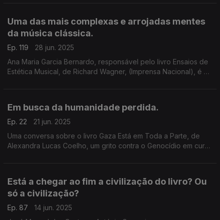
cinema: Jacques Rozier, cinema italiano,e mais
Uma das mais complexas e arrojadas mentes
da música clássica.
Ep. 119
28 jun. 2025
Ana Maria Garcia Bernardo, responsável pelo livro Ensaios de
Estética Musical, de Richard Wagner, (Imprensa Nacional), é a
convidada de Luís Caetano. O pensamento de Wagner como
nunca o tivemos na tradução em Portugal.
Em busca da humanidade perdida.
Ep. 22
21 jun. 2025
Uma conversa sobre o livro Gaza Está em Toda a Parte, de
Alexandra Lucas Coelho, um grito contra o Genocídio em curso
por parte da nação Israelita. Na 2ª hora, João Pedro Vala e o
seu singularíssimo Dicionário de Proust.
Está a chegar ao fim a civilização do livro? Ou
só a civilização?
Ep. 87
14 jun. 2025