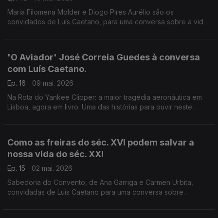
Maria Filomena Molder e Diogo Pires Aurélio são os
convidados de Luís Caetano, para uma conversa sobre a vida
e o pensamento de Fernando Gil, que morreu há 20 anos, e
cuja obra vai agora ser editada pela IN.
'O Aviador' José Correia Guedes à conversa
com Luís Caetano.
Ep. 16
09 mai. 2026
Na Rota do Yankee Clipper: a maior tragédia aeronáutica em
Lisboa, agora em livro. Uma das histórias para ouvir neste
programa, que nos leva ao fascinante mundo da aviação,
como a do sequestro do avião deste comandante em 1980.
Imperdível.
Como as freiras do séc. XVI podem salvar a
nossa vida do séc. XXI
Ep. 15
02 mai. 2026
Sabedoria do Convento, de Ana Garriga e Carmen Urbita,
convidadas de Luís Caetano para uma conversa sobre
mulheres que na clausura encontraram liberdade. E Teresa
d'Ávila, ou Santa Teresa de Jesus, por Ana Luísa Amaral. E o