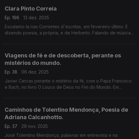
Clara Pinto Correia
Ep. 196
13 dez. 2025
Escutamo-la nas Correntes d'escritas, em fevereiro último. E
dizendo poesia, a própria, e de Herberto. Falando de músicas
da sua vida, e cantando. Apresentando-se ao mundo, nos
EUA, e em entrevistas a Luís Caetano.
Viagens de fé e de descoberta, perante os
mistérios do mundo.
Ep. 38
06 dez. 2025
Javier Cercas perante o mistério da fé, com o Papa Francisco
e Bach, no livro O Louco de Deus no Fim do Mundo. Em
entrevista a Luís Caetano. E a Carta escrita por Pero Vaz de
Caminha, na conversa com João Alves Dias.
Caminhos de Tolentino Mendonça, Poesia de
Adriana Calcanhotto.
Ep. 37
29 nov. 2025
José Tolentino Mendonça, palavras em entrevista e na