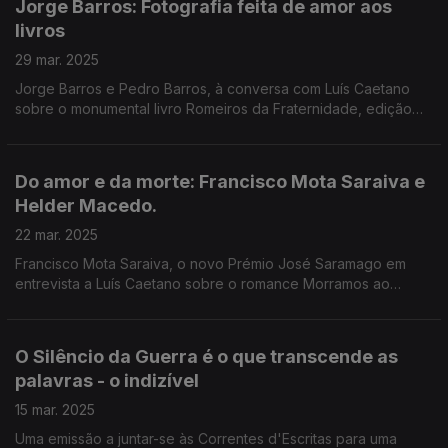
Jorge Barros: Fotografia feita de amor aos
livros
29 mar. 2025
Jorge Barros e Pedro Barros, à conversa com Luís Caetano
sobre o monumental livro Romeiros da Fraternidade, edição
Letras lavadas. Resulta de uma atração pelos Açores e pelo
humanismo da devoção, uma gramática estética.
Do amor e da morte: Francisco Mota Saraiva e
Helder Macedo.
22 mar. 2025
Francisco Mota Saraiva, o novo Prémio José Saramago em
entrevista a Luís Caetano sobre o romance Morramos ao
menos no porto (Quetzal). Depois, Helder Macedo, sobre a
poesia crepuscular de Corpos da Memória (Caminho).
O Silêncio da Guerra é o que transcende as
palavras - o indizível
15 mar. 2025
Uma emissão a juntar-se às Correntes d'Escritas para uma