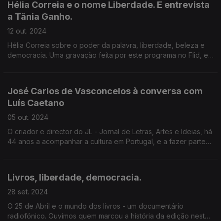
Hélia Correia e o nome Liberdade. E entrevista
a Tânia Ganho.
12 out. 2024
Hélia Correia sobre o poder da palavra, liberdade, beleza e
democracia. Uma gravação feita por este programa no Flid, em
Sabrosa. E Tânia Ganho, sobre O Meu Pai Voava, um livro
sobre a morte que celebra a vida.
José Carlos de Vasconcelos à conversa com
Luís Caetano
05 out. 2024
O criador e director do JL - Jornal de Letras, Artes e Ideias, há
44 anos a acompanhar a cultura em Portugal, e a fazer parte
dela, tem uma vida cheia de histórias, que aqui partilha, em dia
de aniversário.
Livros, liberdade, democracia.
28 set. 2024
O 25 de Abril e o mundo dos livros - um documentário
radiofónico. Ouvimos quem marcou a história da edição nestes