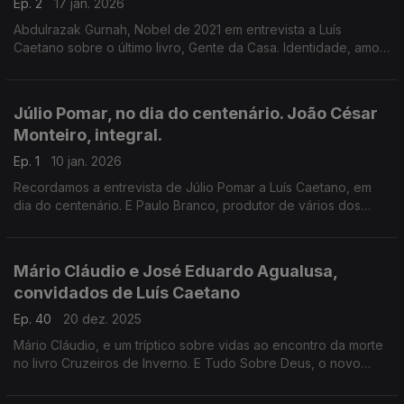
Ep. 2
17 jan. 2026
Abdulrazak Gurnah, Nobel de 2021 em entrevista a Luís
Caetano sobre o último livro, Gente da Casa. Identidade, amor,
racismo, e mais. E Rodrigo Terrasa à conversa sobre O abismo
do esquecimento, que assina com Paco Roca.
Júlio Pomar, no dia do centenário. João César
Monteiro, integral.
Ep. 1
10 jan. 2026
Recordamos a entrevista de Júlio Pomar a Luís Caetano, em
dia do centenário. E Paulo Branco, produtor de vários dos
filmes de João César Monteiro, recorda histórias e memórias
agora que todos os filmes são repostos.
Mário Cláudio e José Eduardo Agualusa,
convidados de Luís Caetano
Ep. 40
20 dez. 2025
Mário Cláudio, e um tríptico sobre vidas ao encontro da morte
no livro Cruzeiros de Inverno. E Tudo Sobre Deus, o novo
romance de José Eduardo Agualusa, que fala de fé, poesia,
IA, e porcos que grunhem sem vergonha.