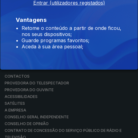
Entrar (utilizadores registados)
RÁDIO
RTP ARQUIVOS
RTP ENSINA
Vantagens
RTP PLAY
Retome o conteúdo a partir de onde ficou,
EM DIRETO
nos seus dispositivos;
REVER PROGRAMAS
Guarde programas favoritos;
Aceda à sua área pessoal;
CONCURSOS
PERGUNTAS FREQUENTES
CONTACTOS
CONTACTOS
PROVEDORA DO TELESPECTADOR
PROVEDORA DO OUVINTE
ACESSIBILIDADES
SATÉLITES
A EMPRESA
CONSELHO GERAL INDEPENDENTE
CONSELHO DE OPINIÃO
CONTRATO DE CONCESSÃO DO SERVIÇO PÚBLICO DE RÁDIO E
TELEVISÃO