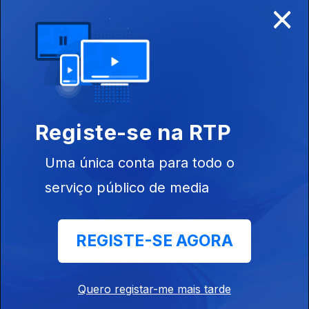
×
Disponível para iOS, Android, Apple TV, Android TV e
CarPlay
Registe-se na RTP
Uma única conta para todo o
serviço público de media
REGISTE-SE AGORA
NOTÍCIAS
DESPORTO
Quero registar-me mais tarde
TELEVISÃO