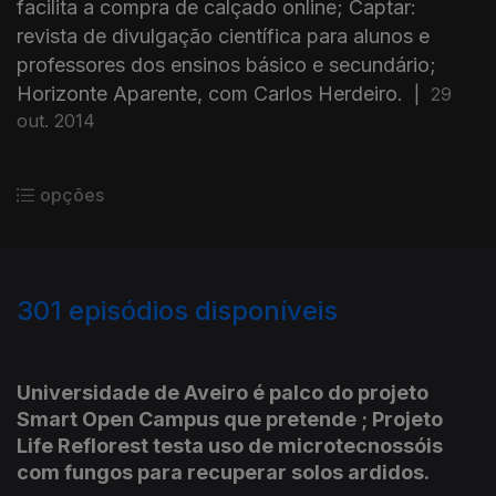
facilita a compra de calçado online; Captar:
revista de divulgação científica para alunos e
professores dos ensinos básico e secundário;
Horizonte Aparente, com Carlos Herdeiro.
|
29
out. 2014
opções
301
episódios disponíveis
374204
348712
332942
320824
311532
283337
270213
Universidade de Aveiro é palco do projeto
Smart Open Campus que pretende ; Projeto
Life Reflorest testa uso de microtecnossóis
com fungos para recuperar solos ardidos.