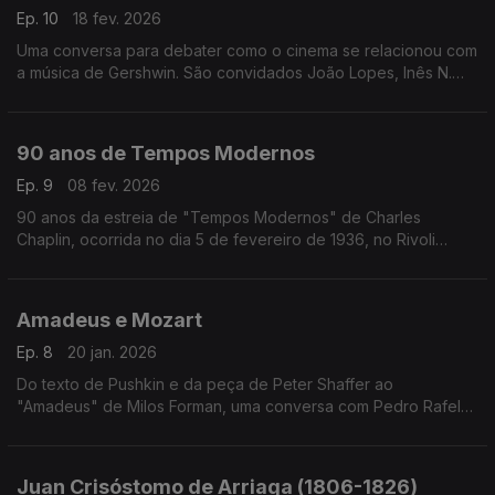
Ep. 10
18 fev. 2026
Uma conversa para debater como o cinema se relacionou com
a música de Gershwin. São convidados João Lopes, Inês N.
Lourenço e André Cunha Leal, com moderação de Nuno
Galopim.
90 anos de Tempos Modernos
Ep. 9
08 fev. 2026
90 anos da estreia de "Tempos Modernos" de Charles
Chaplin, ocorrida no dia 5 de fevereiro de 1936, no Rivoli
Theatre em Nova Iorque. Inês Lourenço explora os
sentimentos, o contexto e as ideias que envolvem um dos
maiores clássicos do cinema, eternamente moderno.
Amadeus e Mozart
Ep. 8
20 jan. 2026
Do texto de Pushkin e da peça de Peter Shaffer ao
"Amadeus" de Milos Forman, uma conversa com Pedro Rafel
Costa, Rui Alves de Sousa e os atores Diogo Infante e Ivo
Canelas. Moderação de Nuno Galopim
Juan Crisóstomo de Arriaga (1806-1826)