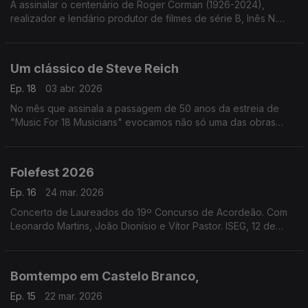
A assinalar o centenário de Roger Corman (1926-2024),
realizador e lendário produtor de filmes de série B, Inês N.
Lourenço explora a influência de Edgar Allan Poe na sua obra.
Um clássico de Steve Reich
Ep. 18
03 abr. 2026
No mês que assinala a passagem de 50 anos da estreia de
"Music For 18 Musicians" evocamos não só uma das obras
mais importantes de Steve Reich mas um marco na história da
música do final do século XX.
Folefest 2026
Ep. 16
24 mar. 2026
Concerto de Laureados do 19º Concurso de Acordeão. Com
Leonardo Martins, João Dionísio e Vítor Pastor. ISEG, 12 de
março de 2026.
Bomtempo em Castelo Branco,
Ep. 15
22 mar. 2026