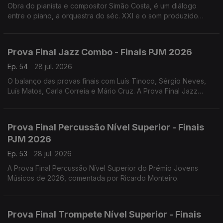
Obra do pianista e compositor Simão Costa, é um diálogo
entre o piano, a orquestra do séc. XXI e o som produzido
pelos veículos sobre a ponte 25 de Abril, e teve a sua estreia
absoluta a 18 de julho de 2026.
Prova Final Jazz Combo - Finais PJM 2026
Ep. 54
28 jul. 2026
O balanço das provas finais com Luís Tinoco, Sérgio Neves,
Luís Matos, Carla Correia e Mário Cruz. A Prova Final Jazz
Combo do Prémio Jovens Músicos de 2026, comentada por
Henrique Portovedo e Matilde Almeida.
Prova Final Percussão Nível Superior - Finais
PJM 2026
Ep. 53
28 jul. 2026
A Prova Final Percussão Nível Superior do Prémio Jovens
Músicos de 2026, comentada por Ricardo Monteiro.
Prova Final Trompete Nível Superior - Finais