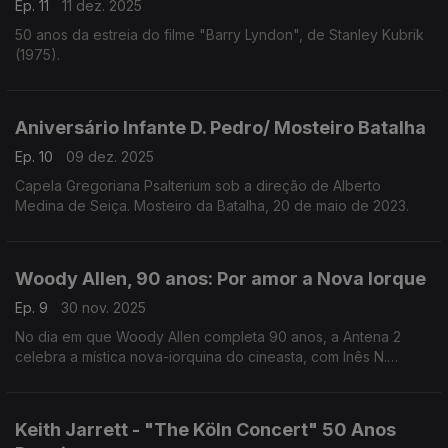
Ep. 11
11 dez. 2025
50 anos da estreia do filme "Barry Lyndon", de Stanley Kubrik
(1975).
Aniversário Infante D. Pedro/ Mosteiro Batalha
Ep. 10
09 dez. 2025
Capela Gregoriana Psalterium sob a direção de Alberto
Medina de Seiça. Mosteiro da Batalha, 20 de maio de 2023.
Woody Allen, 90 anos: Por amor a Nova Iorque
Ep. 9
30 nov. 2025
No dia em que Woody Allen completa 90 anos, a Antena 2
celebra a mística nova-iorquina do cineasta, com Inês N.
Lourenço a percorrer os filmes, motivos e idiossincrasias
dessa figura singular no panorama norte-americano.
Keith Jarrett - "The Köln Concert" 50 Anos