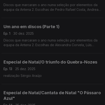
Discos que marcaram o ano numa seleção por elementos da
equipa da Antena 2. Escolhas de Pedro Rafael Costa, Andrea
Lupi, Luís Caetano, Inês Almeida, António Pires Veloso, João
Pedro e André Pinto.
Um ano em discos (Parte 1)
Ep. 1
30 dez. 2025
Discos que marcaram o ano numa seleção por elementos da
equipa da Antena 2. Escolhas de Alexandra Corvela, Lúís
Caetano, António Pires Veloso, Pedro Rafael Costa, Nuno
Galopim, André Cunha Leal e André Pinto.
Especial de Natal/O triunfo do Quebra-Nozes
Ep. 13
25 dez. 2025
realização Sérgio Araújo
Especial de Natal/Cantata de Natal "O Pássaro
Azul"