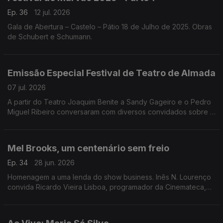
Ep. 36
12 jul. 2026
Gala de Abertura – Castelo – Pátio 18 de Julho de 2025. Obras
de Schubert e Schumann.
Emissão Especial Festival de Teatro de Almada
07 jul. 2026
A partir do Teatro Joaquim Benite a Sandy Gageiro e o Pedro
Miguel Ribeiro conversaram com diversos convidados sobre o
Festival de Teatro de Almada.
Mel Brooks, um centenário sem freio
Ep. 34
28 jun. 2026
Homenagem a uma lenda do show business. Inês N. Lourenço
convida Ricardo Vieira Lisboa, programador da Cinemateca,
para uma conversa onde se desfiam as questões à volta do
cinema de Mel Brooks.