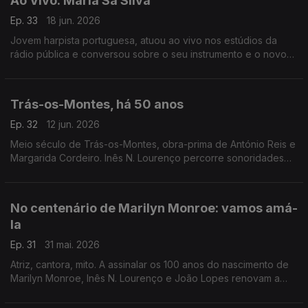
Ao Vivo: Maria Sá Silva
Ep. 33
18 jun. 2026
Jovem harpista portuguesa, atuou ao vivo nos estúdios da
rádio pública e conversou sobre o seu instrumento e o novo
disco que dedicou a Carlos Paredes.
Trás-os-Montes, há 50 anos
Ep. 32
12 jun. 2026
Meio século de Trás-os-Montes, obra-prima de António Reis e
Margarida Cordeiro. Inês N. Lourenço percorre sonoridades
do próprio filme e aquilo que se escreveu à época sobre este
marco do cinema português.
No centenário de Marilyn Monroe: vamos amá-
la
Ep. 31
31 mai. 2026
Atriz, cantora, mito. A assinalar os 100 anos do nascimento de
Marilyn Monroe, Inês N. Lourenço e João Lopes renovam a
conversa à volta de um dos maiores mistérios de Hollywood,
com canções e filmes à mistura