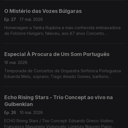
O Mistério das Vozes Búlgaras
Ep. 27
17 mai. 2026
Homenagem a Yanka Rupkina a mais conhecida embaixadora
do Folclore Húngaro; faleceu, aos 87 anos Concerto
Gulbenkian, 15.11.2025 (Coro Feminino Búlgaro)
Especial À Procura de Um Som Português
16 mai. 2026
Temporada de Concertos da Orquestra Sinfónica Portuguesa
Eduarda Melo, soprano; Tiago Amado Gomes, barítono;
Orquestra Sinfónica Portuguesa; Maestro João Paulo Santos.
Obras de José Vianna da Motta, Frederico de Freitas,
Fernando Lopes-Graça e Joly Braga Santos
Echo Rising Stars - Trio Concept ao vivo na
Gulbenkian
Ep. 26
10 mai. 2026
ECHO Rising Stars / Trio Concept: Edoardo Grieco Violino;
Francesco Massimino Violoncelo; Lorenzo Nguyen Piano