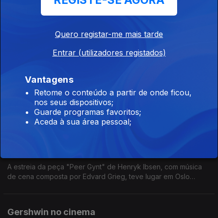
REGISTE-SE AGORA
Foi rei de Portugal, por apenas 53 dias, de 10 de março a 2 de
maio de 1826, como D. Pedro IV. De 1822 a 1931 foi também o
1º imperador do Brasil. Neste especial evocamos as suas
Quero registar-me mais tarde
dimensões como estadista e compositor.
Entrar (utilizadores registados)
Ao Vivo - Francisco Luís
Ep. 12
23 fev. 2026
Vantagens
Francisco Luís, guitarrista clássico, apresenta Ao Vivo na
Antena 2 obras de François Couperin e Johann Kaspar Mertz.
Retome o conteúdo a partir de onde ficou,
nos seus dispositivos;
Guarde programas favoritos;
Aceda à sua área pessoal;
150 anos da estreia de Peer Gynt de Edvard
Grieg
Ep. 11
22 fev. 2026
A estreia da peça "Peer Gynt" de Henryk Ibsen, com música
de cena composta por Edvard Grieg, teve lugar em Oslo
(então Christiania), há 150 anos, no dia 24 de Fevereiro de
1876
Gershwin no cinema