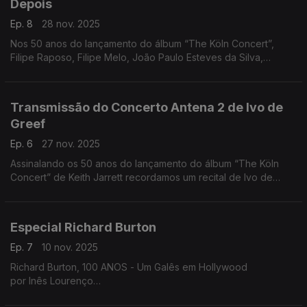
Depois
Ep. 8
28 nov. 2025
Nos 50 anos do lançamento do álbum “The Köln Concert”,
Filipe Raposo, Filipe Melo, João Paulo Esteves da Silva,
Margarida Campelo e Mário Laginha falam sobre Keith Jarrett.
Uma tertúlia moderada por Nuno Galopim.
Transmissão do Concerto Antena 2 de Ivo de
Greef
Ep. 6
27 nov. 2025
Assinalando os 50 anos do lançamento do álbum “The Köln
Concert” de Keith Jarrett recordamos um recital de Ivo de
Greef gravado pela Antena 2 em 2008. Comentários de João
Almeida e Nuno Galopim.
Especial Richard Burton
Ep. 7
10 nov. 2025
Richard Burton, 100 ANOS - Um Galês em Hollywood
por Inês Lourenço
A vida cheia do maior ator galês, num especial dedicado à sua