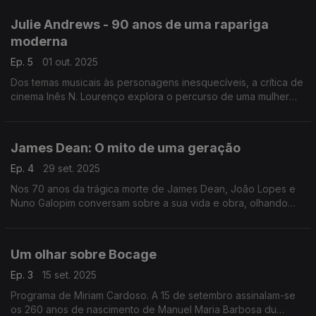
arte do monólogo e ao talento esculpido entre o teatro e o
cinema, sem esquecer o romance ardente com Elizabeth
Julie Andrews - 90 anos de uma rapariga
Taylor e o orgulho da terra natal.
moderna
Ep. 5
01 out. 2025
Dos temas musicais às personagens inesquecíveis, a crítica de
cinema Inês N. Lourenço explora o percurso de uma mulher
moderna, que nunca deixou de ser clássica.
James Dean: O mito de uma geração
Ep. 4
29 set. 2025
Nos 70 anos da trágica morte de James Dean, João Lopes e
Nuno Galopim conversam sobre a sua vida e obra, olhando
detalhadamente sobre as suas três longas-metragens.
Um olhar sobre Bocage
Ep. 3
15 set. 2025
Programa de Miriam Cardoso. A 15 de setembro assinalam-se
os 260 anos de nascimento de Manuel Maria Barbosa du