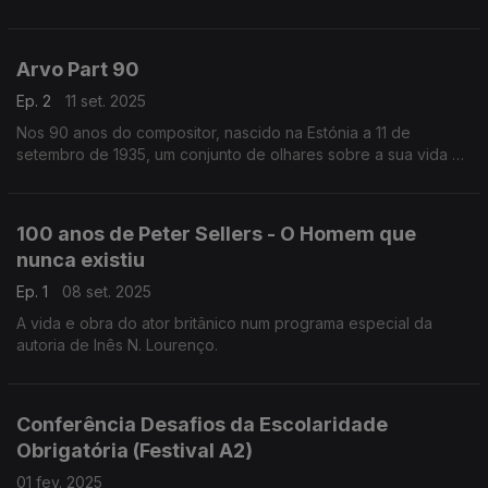
Bocage. Considerado o representante mais completo do
século XVIII em Portugal, ...
Arvo Part 90
Ep. 2
11 set. 2025
Nos 90 anos do compositor, nascido na Estónia a 11 de
setembro de 1935, um conjunto de olhares sobre a sua vida e
obra.
100 anos de Peter Sellers - O Homem que
nunca existiu
Ep. 1
08 set. 2025
A vida e obra do ator britânico num programa especial da
autoria de Inês N. Lourenço.
Conferência Desafios da Escolaridade
Obrigatória (Festival A2)
01 fev. 2025