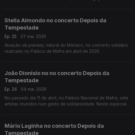
(Fundação Gulbenkian, 15 março 2026)
Obras de Lily Boulange; Alfredo Casella; Clemens K. Thomas d
Marice Ravel
Stella Almondo no concerto Depois da
Tempestade
Ep. 25
07 mai. 2026
Atuação da pianista, natural do Mónaco, no concerto solidário
realizado no Palácio de Mafra em abril de 2026
João Dionisio no no concerto Depois da
Tempestade
Ep. 24
04 mai. 2026
No passado dia 11 de abril, no Palácio Nacional de Mafra, sete
artistas reunidos num gesto de solidariedade. Neste especial
ouvimos a atuação do acordeonista João Dionisio.
Mário Laginha no concerto Depois da
Tempestade