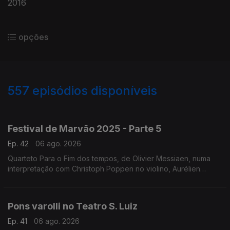
2016
opções
557
episódios disponíveis
944734
932216
922038
901292
897440
817270
764102
711008
653978
Festival de Marvão 2025 - Parte 5
Ep. 42
06 ago. 2026
Quarteto Para o Fim dos tempos, de Olivier Messiaen, numa
interpretação com Christoph Poppen no violino, Aurélien
Pascal no violoncelo, Horácio Ferreira no clarinete e Silke
Avenhaus ao piano.
Pons varolli no Teatro S. Luiz
Ep. 41
06 ago. 2026