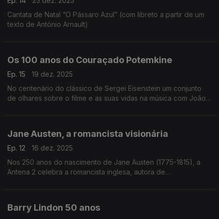
Ep. 14
25 dez. 2025
Cantata de Natal “O Pássaro Azul” (com libreto a partir de um
texto de António Arnault)
Os 100 anos do Couraçado Potemkine
Ep. 15
19 dez. 2025
No centenário do clássico de Sergei Eisenstein um conjunto
de olhares sobre o filme e as suas vidas na música com João
Lopes, João Paulo Esteves da Silva e Luis Miguel Oliveira.
Jane Austen, a romancista visionária
Ep. 12
16 dez. 2025
Nos 250 anos do nascimento de Jane Austen (1775-1815), a
Antena 2 celebra a romancista inglesa, autora de
"Sensibilidade e Bom Senso", com um programa especial da
autoria de Miriam Cardoso, dedicado à sua vida e obra.
Barry Lindon 50 anos