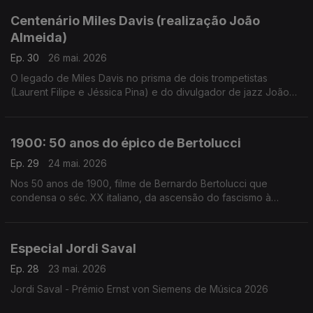
Centenário Miles Davis (realização João
Almeida)
Ep. 30
26 mai. 2026
O legado de Miles Davis no prisma de dois trompetistas
(Laurent Filipe e Jéssica Pina) e do divulgador de jazz João
Moreira dos Santos. Excertos de Birth of the Cool, Round
About Midnight, Steamin', Milestones, Porgy and Bess, Kind of
Blue, Sketches of Spain, ESP, In a Silent Way, We Ant Miles,
1900: 50 anos do épico de Bertolucci
Tutu e Doo Bop.
Ep. 29
24 mai. 2026
Nos 50 anos de 1900, filme de Bernardo Bertolucci que
condensa o séc. XX italiano, da ascensão do fascismo à
libertação, Inês N. Lourenço convida Rui Alves de Sousa para
uma conversa à volta deste clássico moderno.
Especial Jordi Saval
Ep. 28
23 mai. 2026
Jordi Saval - Prémio Ernst von Siemens de Música 2026