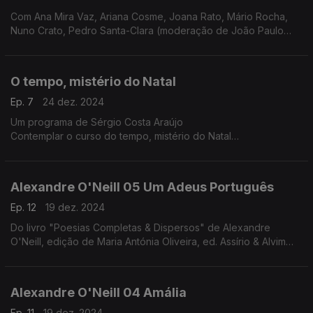
Com Ana Mira Vaz, Ariana Cosme, Joana Rato, Mário Rocha,
Nuno Crato, Pedro Santa-Clara (moderação de João Paulo
Baltazar)
O tempo, mistério do Natal
Ep. 7
24 dez. 2024
Um programa de Sérgio Costa Araújo
Contemplar o curso do tempo, mistério do Natal
O tempo trabalha, opera mudanças. Assim é o tempo que nos
conduz ao Natal. No especial deste ano vamos abraçar esse
tempo e com ele descer em direção ao dia 25 e, talvez, ir um
Alexandre O'Neill 05 Um Adeus Português
pouco mais além.
Nesta jornada, debaixo de nuvens chuviscosas, os dias vão
Ep. 12
19 dez. 2024
diminuindo, e as noites aumentando, vamos percorrer
Do livro "Poesias Completas & Dispersos" de Alexandre
procissões de gente mascarada, iluminadas por fogos, velas e
O'Neill, edição de Maria Antónia Oliveira, ed. Assírio & Alvim
santos. Vamos contemplar tudo isto na privacidade do tempo
(realização e leitura de Raquel Marinho)
sagrado e profano, ao som de cânticos de Natal medievais e
renascentistas da autoria de The Sixteen e Harry Christophers.
Alexandre O'Neill 04 Amália
Ep. 11
19 dez. 2024