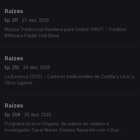
Raízes
Ep. 211
27 dez. 2025
Música Tradicional Irlandesa para Violino (1967) - Tradition
Kilfenora Fiddle Ceili Band
Raízes
Ep. 210
26 dez. 2025
La Bazanca (2012) - Cantares tradicionales de Castilla y Léon y
Otros lugares
Raízes
Ep. 209
25 dez. 2025
Programa Acervo Origens, da autoria do violeiro e
investigador Cacai Nunes: Ernesto Nazareth com o Duo
Pianístico, a voz de José Tobias cantando Geraldo Vandré e