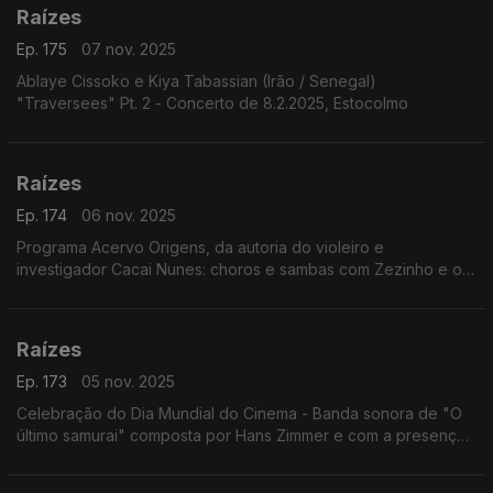
Raízes
Ep. 175
07 nov. 2025
Ablaye Cissoko e Kiya Tabassian (Irão / Senegal)
"Traversees" Pt. 2 - Concerto de 8.2.2025, Estocolmo
Raízes
Ep. 174
06 nov. 2025
Programa Acervo Origens, da autoria do violeiro e
investigador Cacai Nunes: choros e sambas com Zezinho e os
Copacabanas; a cantora e pesquisadora Ely Camargo; ...
Raízes
Ep. 173
05 nov. 2025
Celebração do Dia Mundial do Cinema - Banda sonora de "O
último samurai" composta por Hans Zimmer e com a presença
de instrumentos e melodias japonesas.