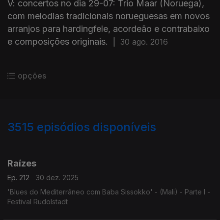
V: concertos no dia 29-07: Trio Maar (Noruega),
com melodias tradicionais norueguesas em novos
arranjos para hardingfele, acordeão e contrabaixo
e composições originais.
|
30 ago. 2016
opções
3515
episódios disponíveis
896976
891051
888409
884362
Raízes
Ep. 212
30 dez. 2025
'Blues do Mediterrâneo com Baba Sissokko' - (Mali) - Parte I -
Festival Rudolstadt