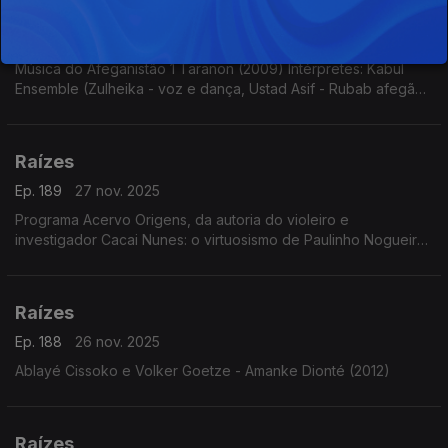
Raízes
Ep. 190
28 nov. 2025
Música do Afeganistão 1 Taranon (2009) Intérpretes: Kabul
Ensemble (Zulheika - voz e dança, Ustad Asif - Rubab afegão,
Tobias Klein - clarinete e Burkhard Schmidt - violoncelo com
Thomas Helm - voz)
Raízes
Ep. 189
27 nov. 2025
Programa Acervo Origens, da autoria do violeiro e
investigador Cacai Nunes: o virtuosismo de Paulinho Nogueira,
sambas choros e baiões com o Conjunto Ases do Ritmo, forrós
e toadas de Ary Lobo e...
Raízes
Ep. 188
26 nov. 2025
Ablayé Cissoko e Volker Goetze - Amanke Dionté (2012)
Raízes