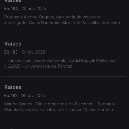
Raízes
Ep. 184
20 nov. 2025
Programa Acervo Origens, da autoria do violeiro e
investigador Cacai Nunes: maestro Lyrio Panicalli e orquestra
interpretando obras de Humberto Teixeira; celebração dos 90
anos de Geraldo Vandré; ...
Raízes
Ep. 183
19 nov. 2025
'Transposição: Oud e violoncelo' Abdul Kayyali (Palestina)
5.6.2025 - Universidade de Toronto
Raízes
Ep. 182
18 nov. 2025
Mar de Cantes - Dia Internacional do Flamenco - Soprano
Mariola Cantarero e cantora de flamenco Marina Heredia.
6.6.2025. Teatro da Zarzuela, Madrid