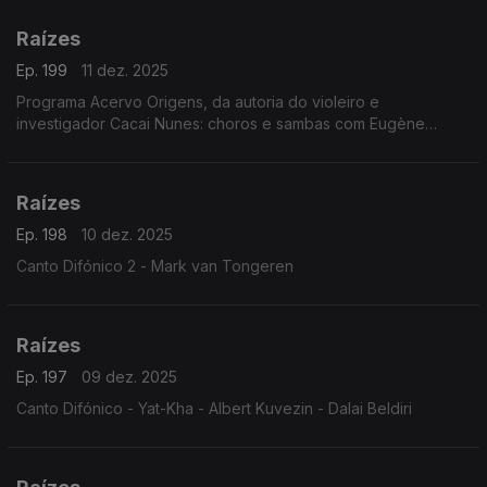
Raízes
Ep. 199
11 dez. 2025
Programa Acervo Origens, da autoria do violeiro e
investigador Cacai Nunes: choros e sambas com Eugène
D'Hellemmes e Orquestra RGE, ijexás com a Banda Filhos de
Ghandy, ...
Raízes
Ep. 198
10 dez. 2025
Canto Difónico 2 - Mark van Tongeren
Raízes
Ep. 197
09 dez. 2025
Canto Difónico - Yat-Kha - Albert Kuvezin - Dalai Beldiri