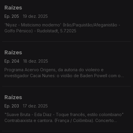
Raízes
Ep. 205
19 dez. 2025
'Niyaz - Misticismo moderno' (Irão/Paquistão/Afeganistão -
Golfo Pérsico) - Rudolstadt, 5.7.2025
Raízes
Ep. 204
18 dez. 2025
Programa Acervo Origens, da autoria do violeiro e
investigador Cacai Nunes: o violão de Baden Powell com o
baterista norte-americano Jimmy Pratt, as emboladas de Alceu
Valença, ...
Raízes
Ep. 203
17 dez. 2025
"Suave Bruta - Eda Diaz - Toque francês, estilo colombiano"
Contrabaixista e cantora. (França / Colômbia). Concerto
Festival Rudolstadt. 5.7.2025