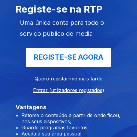
Raízes
Registe-se na RTP
Ep. 193
03 dez. 2025
'Acordeão da Roménia' Taraf Ionica Minune - Concerto de
Uma única conta para todo o
6.7.2025, Festival Rudolstadt
serviço público de media
Raízes
REGISTE-SE AGORA
Ep. 192
02 dez. 2025
Kader Tarhanine - 'Estrela em ascensão da música moderna
Tuaregue' (Sahara) Concerto Rudolstadt 6.7.2025 (AP)
Quero registar-me mais tarde
Entrar (utilizadores registados)
Raízes
Ep. 191
29 nov. 2025
Vantagens
Música do Afeganistão 2 Pure and True Rubab ( 2006)
Retome o conteúdo a partir de onde ficou,
Intérprete - Quraishi
nos seus dispositivos;
Guarde programas favoritos;
Aceda à sua área pessoal;