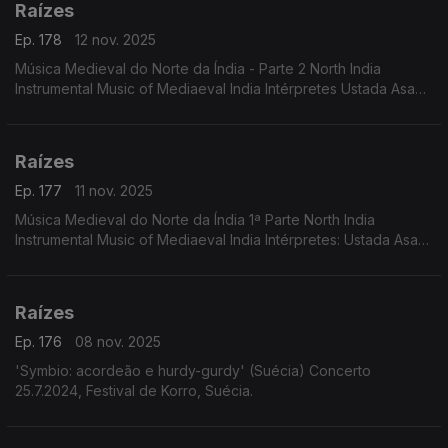
Raízes
Ep. 178
12 nov. 2025
Música Medieval do Norte da Índia - Parte 2 North India
Instrumental Music of Mediaeval India Intérpretes Ustada Asad
Ali Khan Pandit Gopal Das, Mohamed Saklain
Raízes
Ep. 177
11 nov. 2025
Música Medieval do Norte da Índia 1ª Parte North India
Instrumental Music of Mediaeval India Intérpretes: Ustada Asad
Ali Khan Pandit Gopal Das, Mohamed Saklain
Raízes
Ep. 176
08 nov. 2025
'Symbio: acordeão e hurdy-gurdy' (Suécia) Concerto
25.7.2024, Festival de Korro, Suécia.