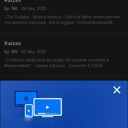
Raízes
Ep. 196
06 dez. 2025
'Che Sudaka - Música mestiça - Folclore latino-americano em
cruzamento com punk, ska e reggae'. Festival Rudolstadt,
Alemanha, 3.7.2025
Raízes
Ep. 195
05 dez. 2025
'O folclore tradicional da região do Levante encontra a
Modernidade' - Sanam (Líbano) - Concerto 5.7.2025
×
Raízes
Ep. 194
04 dez. 2025
Programa Acervo Origens, da autoria do violeiro e
investigador Cacai Nunes: o encontro do bandolim de Deo
Rian com o Quinteto Villa-Lobos, os Irmãos Paranaense, o
Madrigal da UFRN e Milton Nascimento com o álbum Geraes,