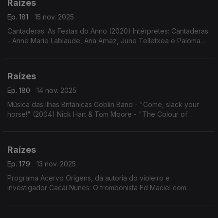
Raízes
Ep. 181
15 nov. 2025
Cantaderas: As Festas do Anno (2020) Intérpretes: Cantaderas
- Anne Marie Lablaude, Ana Arnaz, June Telletxea e Paloma
Gutiérrez del Arroyo.
Raízes
Ep. 180
14 nov. 2025
Música das Ilhas Britânicas Goblin Band - "Come, slack your
horse!" (2004) Nick Hart & Tom Moore - "The Colour of
Amber" (2023)
Raízes
Ep. 179
13 nov. 2025
Programa Acervo Origens, da autoria do violeiro e
investigador Cacai Nunes: O trombonista Ed Maciel com
"Cariocas Serenaders"; modas e cururus de Zé Carreiro e
Carreirinho com Tonico e Tinoco; ...