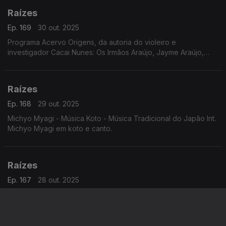
Raízes
Ep. 169
30 out. 2025
Programa Acervo Origens, da autoria do violeiro e
investigador Cacai Nunes: Os Irmãos Araújo, Jayme Araújo,
Manoel Araújo e Zé Bodega, Alventino Cavalcanti em baiões
de 1961, Zaccarias e sua Orquestra em frevos ...
Raízes
Ep. 168
29 out. 2025
Michyo Myagi - Música Koto - Música Tradicional do Japão Int.
Michyo Myagi em koto e canto.
Raízes
Ep. 167
28 out. 2025
Joji Hiroka e os Precurssionistas Taiko - Música do Japão