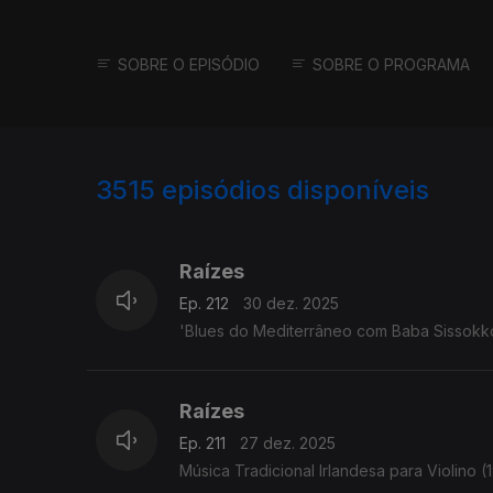
SOBRE O EPISÓDIO
SOBRE O PROGRAMA
3515
episódios disponíveis
896976
891051
Raízes
Ep. 212
30 dez. 2025
'Blues do Mediterrâneo com Baba Sissokko' -
Raízes
Ep. 211
27 dez. 2025
Música Tradicional Irlandesa para Violino (1