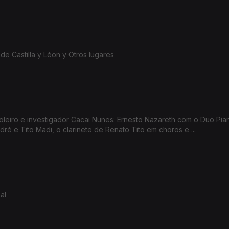
de Castilla y Léon y Otros lugares
acai Nunes: Ernesto Nazareth com o Duo Pianístico, a
é e Tito Madi, o clarinete de Renato Tito em choros e ...
al