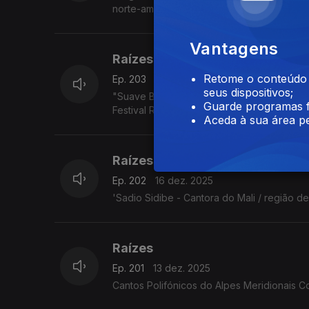
norte-americano Jimmy Pratt, as emboladas 
Vantagens
Raízes
Retome o conteúdo a
Ep. 203
17 dez. 2025
seus dispositivos;
"Suave Bruta - Eda Diaz - Toque francês, e
Guarde programas f
Festival Rudolstadt. 5.7.2025
Aceda à sua área pe
Raízes
Ep. 202
16 dez. 2025
'Sadio Sidibe - Cantora do Mali / região d
Raízes
Ep. 201
13 dez. 2025
Cantos Polifónicos do Alpes Meridionais C