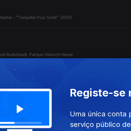
tanha - "Tempête Pour Sortir" (2013)
ival Rudolstadt, Parque Heinrich Heine
Registe-se
o/Afeganistão - Golfo Pérsico) - Rudolstadt, 5.7.2025
Uma única conta 
serviço público d
acai Nunes: o violão de Baden Powell com o baterista