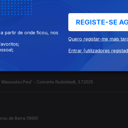
de Alceu Valença, ...
REGISTE-SE A
 partir de onde ficou, nos
Quero registar-me mais tar
stilo colombiano" Contrabaixista e cantora. (França / Colômbia). C
avoritos;
ssoal;
Entrar (utilizadores regista
e Wassoulou Peul' - Concerto Rudolstadt, 3.7.2025
orou de Berra (1996)