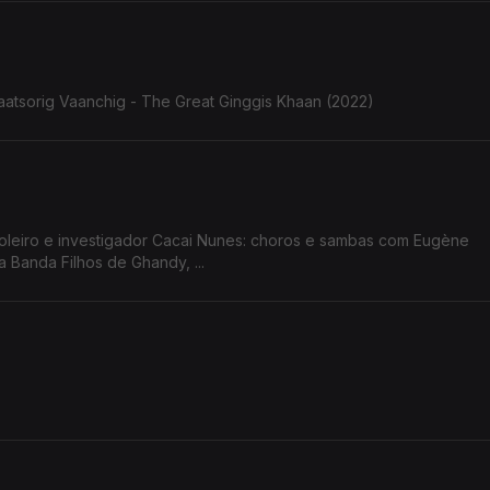
aatsorig Vaanchig - The Great Ginggis Khaan (2022)
ioleiro e investigador Cacai Nunes: choros e sambas com Eugène
 Banda Filhos de Ghandy, ...