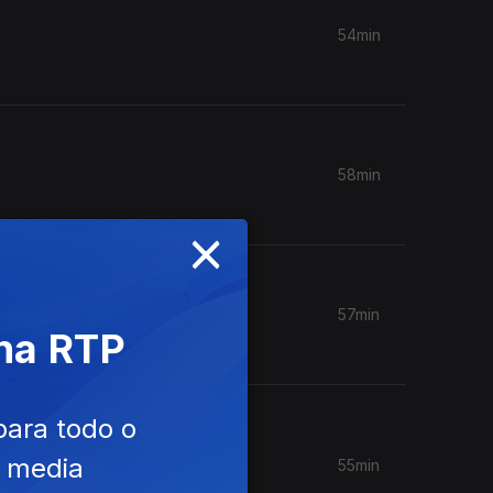
54min
58min
×
57min
 na RTP
para todo o
e media
55min