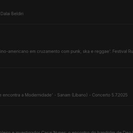
Dalai Beldiri
atino-americano em cruzamento com punk, ska e reggae'. Festival Ru
nte encontra a Modernidade' - Sanam (Líbano) - Concerto 5.7.2025
Cacai Nunes: o encontro do bandolim de Deo Rian com