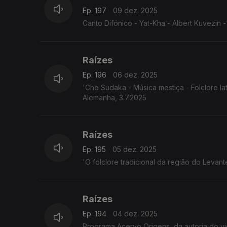
Ep. 197
09 dez. 2025
Canto Difónico - Yat-Kha - Albert Kuvezin - 
Raízes
Ep. 196
06 dez. 2025
'Che Sudaka - Música mestiça - Folclore l
Alemanha, 3.7.2025
Raízes
Ep. 195
05 dez. 2025
'O folclore tradicional da região do Leva
Raízes
Ep. 194
04 dez. 2025
Programa Acervo Origens, da autoria do violeiro e investigador 