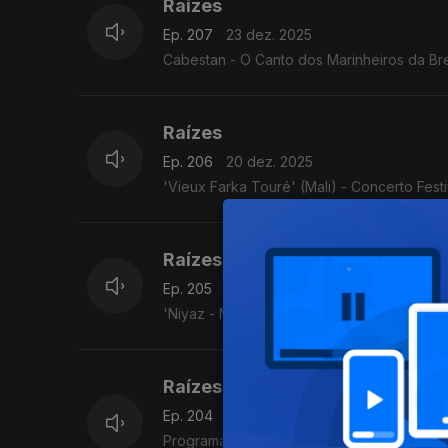
Raízes
Ep. 207
23 dez. 2025
Cabestan - O Canto dos Marinheiros da Bre
Raízes
Ep. 206
20 dez. 2025
'Vieux Farka Touré' (Mali) - Concerto Fest
Raízes
Ep. 205
19 dez. 2025
'Niyaz - Misticismo moderno' (Irão/Paquistã
Raízes
Ep. 204
18 dez. 2025
Programa Acervo Origens, da autoria do violeiro e investigador C