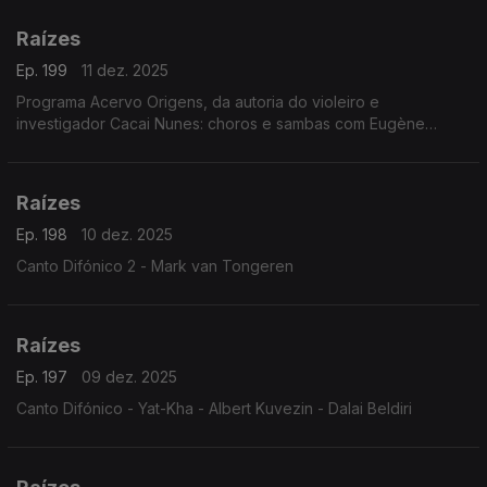
Raízes
Ep. 199
11 dez. 2025
Programa Acervo Origens, da autoria do violeiro e
investigador Cacai Nunes: choros e sambas com Eugène
D'Hellemmes e Orquestra RGE, ijexás com a Banda Filhos de
Ghandy, ...
Raízes
Ep. 198
10 dez. 2025
Canto Difónico 2 - Mark van Tongeren
Raízes
Ep. 197
09 dez. 2025
Canto Difónico - Yat-Kha - Albert Kuvezin - Dalai Beldiri