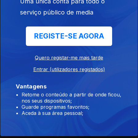
Uma única conta para todo o
Raízes
Ep. 193
03 dez. 2025
serviço público de media
'Acordeão da Roménia' Taraf Ionica Minune - Concerto de
6.7.2025, Festival Rudolstadt
REGISTE-SE AGORA
Raízes
Quero registar-me mais tarde
Ep. 192
02 dez. 2025
Kader Tarhanine - 'Estrela em ascensão da música moderna
Entrar (utilizadores registados)
Tuaregue' (Sahara) Concerto Rudolstadt 6.7.2025 (AP)
Vantagens
Retome o conteúdo a partir de onde ficou,
Raízes
nos seus dispositivos;
Ep. 191
29 nov. 2025
Guarde programas favoritos;
Aceda à sua área pessoal;
Música do Afeganistão 2 Pure and True Rubab ( 2006)
Intérprete - Quraishi