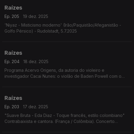
Raízes
Ep. 205
19 dez. 2025
'Niyaz - Misticismo moderno' (Irão/Paquistão/Afeganistão -
Golfo Pérsico) - Rudolstadt, 5.7.2025
Raízes
Ep. 204
18 dez. 2025
Programa Acervo Origens, da autoria do violeiro e
investigador Cacai Nunes: o violão de Baden Powell com o
baterista norte-americano Jimmy Pratt, as emboladas de Alceu
Valença, ...
Raízes
Ep. 203
17 dez. 2025
"Suave Bruta - Eda Diaz - Toque francês, estilo colombiano"
Contrabaixista e cantora. (França / Colômbia). Concerto
Festival Rudolstadt. 5.7.2025