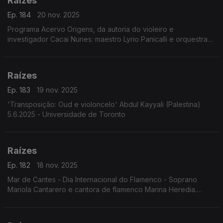
Raízes
Ep. 184
20 nov. 2025
Programa Acervo Origens, da autoria do violeiro e
investigador Cacai Nunes: maestro Lyrio Panicalli e orquestra
interpretando obras de Humberto Teixeira; celebração dos 90
anos de Geraldo Vandré; ...
Raízes
Ep. 183
19 nov. 2025
'Transposição: Oud e violoncelo' Abdul Kayyali (Palestina)
5.6.2025 - Universidade de Toronto
Raízes
Ep. 182
18 nov. 2025
Mar de Cantes - Dia Internacional do Flamenco - Soprano
Mariola Cantarero e cantora de flamenco Marina Heredia.
6.6.2025. Teatro da Zarzuela, Madrid