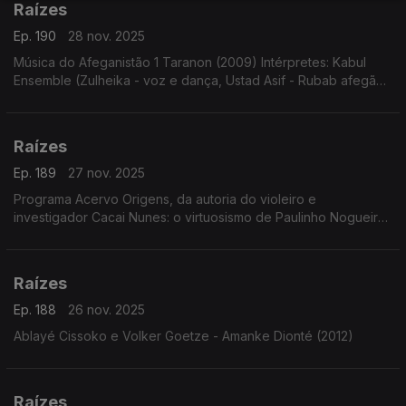
Raízes
Ep. 190
28 nov. 2025
Música do Afeganistão 1 Taranon (2009) Intérpretes: Kabul
Ensemble (Zulheika - voz e dança, Ustad Asif - Rubab afegão,
Tobias Klein - clarinete e Burkhard Schmidt - violoncelo com
Thomas Helm - voz)
Raízes
Ep. 189
27 nov. 2025
Programa Acervo Origens, da autoria do violeiro e
investigador Cacai Nunes: o virtuosismo de Paulinho Nogueira,
sambas choros e baiões com o Conjunto Ases do Ritmo, forrós
e toadas de Ary Lobo e...
Raízes
Ep. 188
26 nov. 2025
Ablayé Cissoko e Volker Goetze - Amanke Dionté (2012)
Raízes