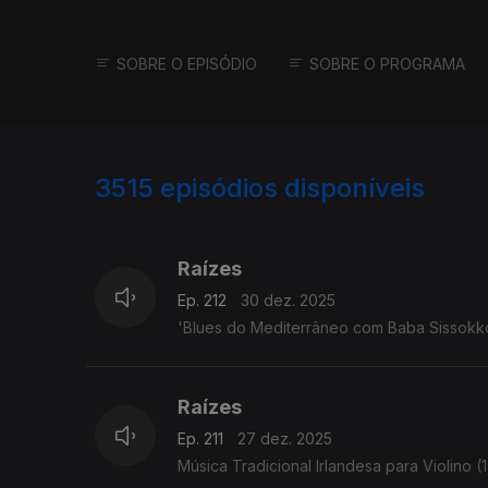
SOBRE O EPISÓDIO
SOBRE O PROGRAMA
3515
episódios disponíveis
896976
891051
888409
Raízes
Ep. 212
30 dez. 2025
'Blues do Mediterrâneo com Baba Sissokko' -
Raízes
Ep. 211
27 dez. 2025
Música Tradicional Irlandesa para Violino (1