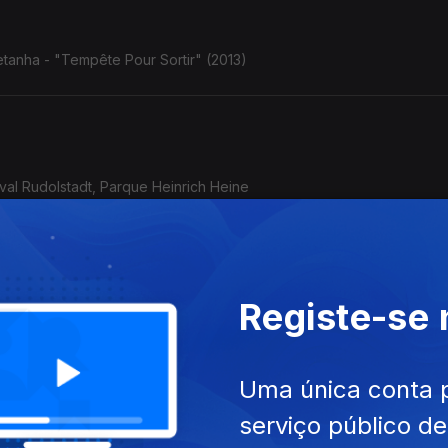
tanha - "Tempête Pour Sortir" (2013)
ival Rudolstadt, Parque Heinrich Heine
Registe-se
o/Afeganistão - Golfo Pérsico) - Rudolstadt, 5.7.2025
Uma única conta 
serviço público d
acai Nunes: o violão de Baden Powell com o baterista