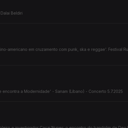
Dalai Beldiri
atino-americano em cruzamento com punk, ska e reggae'. Festival Ru
nte encontra a Modernidade' - Sanam (Líbano) - Concerto 5.7.2025
Cacai Nunes: o encontro do bandolim de Deo Rian com