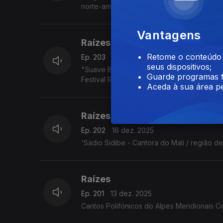
norte-americano Jimmy Pratt, as emboladas 
Vantagens
Raízes
Retome o conteúdo a
Ep. 203
17 dez. 2025
seus dispositivos;
"Suave Bruta - Eda Diaz - Toque francês, e
Guarde programas f
Festival Rudolstadt. 5.7.2025
Aceda à sua área pe
Raízes
Ep. 202
16 dez. 2025
'Sadio Sidibe - Cantora do Mali / região d
Raízes
Ep. 201
13 dez. 2025
Cantos Polifónicos do Alpes Meridionais C