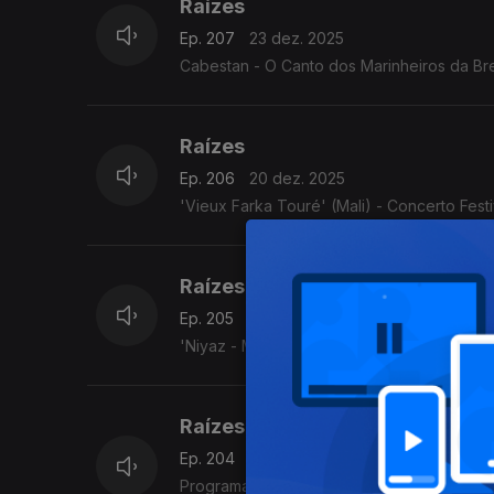
Raízes
Ep. 207
23 dez. 2025
Cabestan - O Canto dos Marinheiros da Bre
Raízes
Ep. 206
20 dez. 2025
'Vieux Farka Touré' (Mali) - Concerto Fest
Raízes
Ep. 205
19 dez. 2025
'Niyaz - Misticismo moderno' (Irão/Paquistã
Raízes
Ep. 204
18 dez. 2025
Programa Acervo Origens, da autoria do violeiro e investigador C