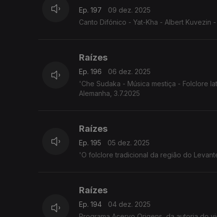
Ep. 197
09 dez. 2025
Canto Difónico - Yat-Kha - Albert Kuvezin - 
Raízes
Ep. 196
06 dez. 2025
'Che Sudaka - Música mestiça - Folclore l
Alemanha, 3.7.2025
Raízes
Ep. 195
05 dez. 2025
'O folclore tradicional da região do Leva
Raízes
Ep. 194
04 dez. 2025
Programa Acervo Origens, da autoria do violeiro e investigador 