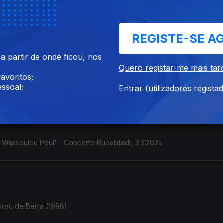
de Alceu Valença, ...
REGISTE-SE A
 partir de onde ficou, nos
Quero registar-me mais tar
stilo colombiano" Contrabaixista e cantora. (França / Colômbia). C
avoritos;
ssoal;
Entrar (utilizadores regista
e Wassoulou Peul' - Concerto Rudolstadt, 3.7.2025
orou de Berra (1996)