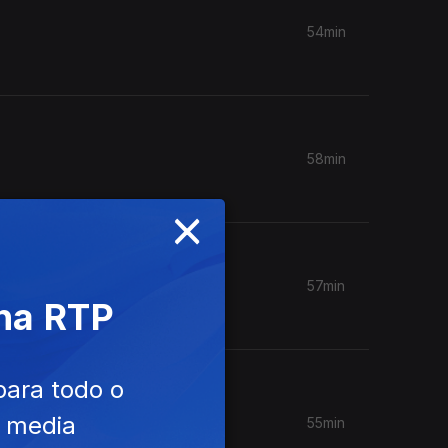
54min
58min
×
57min
 na RTP
para todo o
e media
55min