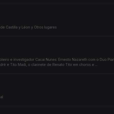
de Castilla y Léon y Otros lugares
acai Nunes: Ernesto Nazareth com o Duo Pianístico, a
é e Tito Madi, o clarinete de Renato Tito em choros e ...
al