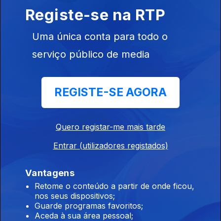
Registe-se na RTP
Raízes
Ep. 199
11 dez. 2025
Uma única conta para todo o
Programa Acervo Origens, da autoria do violeiro e
serviço público de media
investigador Cacai Nunes: choros e sambas com Eugène
D'Hellemmes e Orquestra RGE, ijexás com a Banda Filhos de
Ghandy, ...
REGISTE-SE AGORA
Raízes
Ep. 198
10 dez. 2025
Canto Difónico 2 - Mark van Tongeren
Quero registar-me mais tarde
Entrar (utilizadores registados)
Raízes
Ep. 197
09 dez. 2025
Vantagens
Retome o conteúdo a partir de onde ficou,
Canto Difónico - Yat-Kha - Albert Kuvezin - Dalai Beldiri
nos seus dispositivos;
Guarde programas favoritos;
Aceda à sua área pessoal;