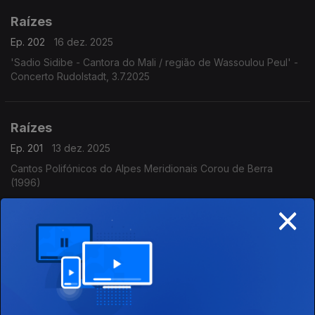
Raízes
Ep. 202
16 dez. 2025
'Sadio Sidibe - Cantora do Mali / região de Wassoulou Peul' -
Concerto Rudolstadt, 3.7.2025
Raízes
Ep. 201
13 dez. 2025
Cantos Polifónicos do Alpes Meridionais Corou de Berra
(1996)
×
Raízes
Ep. 200
12 dez. 2025
Música da Mongólia - Canto da garganta Baatsorig Vaanchig -
The Great Ginggis Khaan (2022)