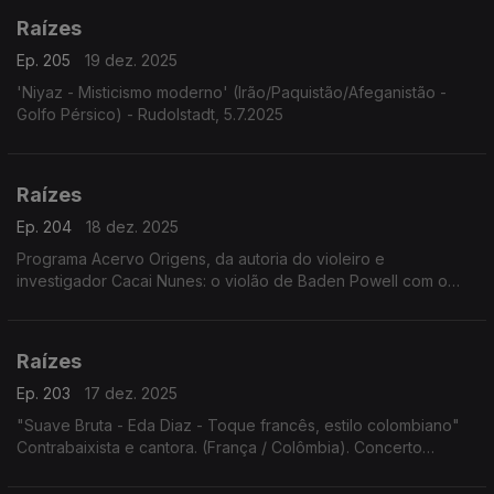
Raízes
Ep. 205
19 dez. 2025
'Niyaz - Misticismo moderno' (Irão/Paquistão/Afeganistão -
Golfo Pérsico) - Rudolstadt, 5.7.2025
Raízes
Ep. 204
18 dez. 2025
Programa Acervo Origens, da autoria do violeiro e
investigador Cacai Nunes: o violão de Baden Powell com o
baterista norte-americano Jimmy Pratt, as emboladas de Alceu
Valença, ...
Raízes
Ep. 203
17 dez. 2025
"Suave Bruta - Eda Diaz - Toque francês, estilo colombiano"
Contrabaixista e cantora. (França / Colômbia). Concerto
Festival Rudolstadt. 5.7.2025