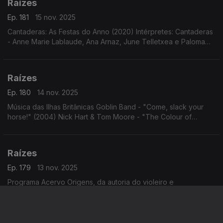
Raízes
Ep. 181
15 nov. 2025
Cantaderas: As Festas do Anno (2020) Intérpretes: Cantaderas
- Anne Marie Lablaude, Ana Arnaz, June Telletxea e Paloma
Gutiérrez del Arroyo.
Raízes
Ep. 180
14 nov. 2025
Música das Ilhas Britânicas Goblin Band - "Come, slack your
horse!" (2004) Nick Hart & Tom Moore - "The Colour of
Amber" (2023)
Raízes
Ep. 179
13 nov. 2025
Programa Acervo Origens, da autoria do violeiro e
investigador Cacai Nunes: O trombonista Ed Maciel com
"Cariocas Serenaders"; modas e cururus de Zé Carreiro e
Carreirinho com Tonico e Tinoco; ...