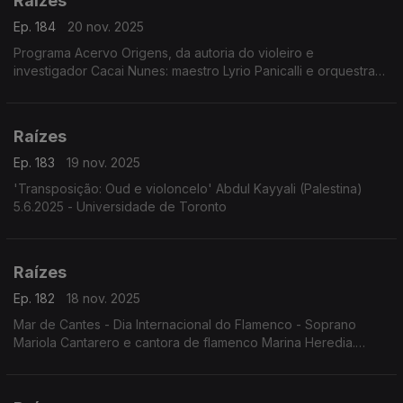
Raízes
Ep. 184
20 nov. 2025
Programa Acervo Origens, da autoria do violeiro e
investigador Cacai Nunes: maestro Lyrio Panicalli e orquestra
interpretando obras de Humberto Teixeira; celebração dos 90
anos de Geraldo Vandré; ...
Raízes
Ep. 183
19 nov. 2025
'Transposição: Oud e violoncelo' Abdul Kayyali (Palestina)
5.6.2025 - Universidade de Toronto
Raízes
Ep. 182
18 nov. 2025
Mar de Cantes - Dia Internacional do Flamenco - Soprano
Mariola Cantarero e cantora de flamenco Marina Heredia.
6.6.2025. Teatro da Zarzuela, Madrid