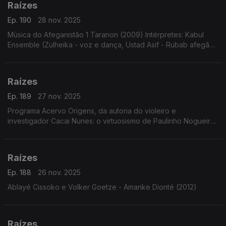
Raízes
Ep. 190
28 nov. 2025
Música do Afeganistão 1 Taranon (2009) Intérpretes: Kabul
Ensemble (Zulheika - voz e dança, Ustad Asif - Rubab afegão,
Tobias Klein - clarinete e Burkhard Schmidt - violoncelo com
Thomas Helm - voz)
Raízes
Ep. 189
27 nov. 2025
Programa Acervo Origens, da autoria do violeiro e
investigador Cacai Nunes: o virtuosismo de Paulinho Nogueira,
sambas choros e baiões com o Conjunto Ases do Ritmo, forrós
e toadas de Ary Lobo e...
Raízes
Ep. 188
26 nov. 2025
Ablayé Cissoko e Volker Goetze - Amanke Dionté (2012)
Raízes