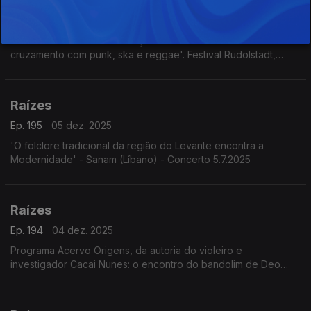
Raízes
Ep. 196
06 dez. 2025
'Che Sudaka - Música mestiça - Folclore latino-americano em
cruzamento com punk, ska e reggae'. Festival Rudolstadt,
Alemanha, 3.7.2025
Raízes
Ep. 195
05 dez. 2025
'O folclore tradicional da região do Levante encontra a
Modernidade' - Sanam (Líbano) - Concerto 5.7.2025
Raízes
Ep. 194
04 dez. 2025
Programa Acervo Origens, da autoria do violeiro e
investigador Cacai Nunes: o encontro do bandolim de Deo
Rian com o Quinteto Villa-Lobos, os Irmãos Paranaense, o
Madrigal da UFRN e Milton Nascimento com o álbum Geraes,