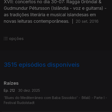
XVII: concertos no dia 30-07: Ragga Gröndal &
Gudmundur Pétursson (Islândia - voz e guitarra) -
as tradições literária e musical islandesas em
novas leituras contemporâneas.
|
20 set. 2016
opções
3515
episódios disponíveis
896976
891051
888409
Raízes
Ep. 212
30 dez. 2025
'Blues do Mediterrâneo com Baba Sissokko' - (Mali) - Parte I -
Festival Rudolstadt