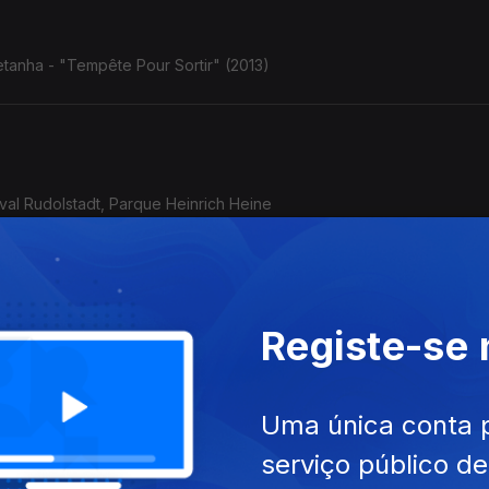
tanha - "Tempête Pour Sortir" (2013)
ival Rudolstadt, Parque Heinrich Heine
Registe-se
o/Afeganistão - Golfo Pérsico) - Rudolstadt, 5.7.2025
Uma única conta 
serviço público d
acai Nunes: o violão de Baden Powell com o baterista