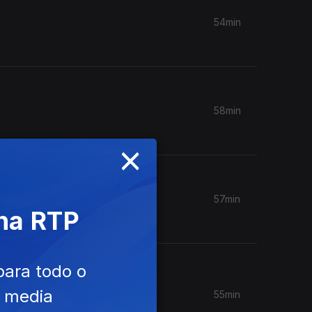
54min
58min
×
57min
 na RTP
para todo o
e media
55min