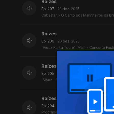
Raízes
Ep. 207
23 dez. 2025
Cabestan - O Canto dos Marinheiros da Bre
Raízes
Ep. 206
20 dez. 2025
'Vieux Farka Touré' (Mali) - Concerto Fest
Raízes
Ep. 205
19 dez. 2025
'Niyaz - Misticismo moderno' (Irão/Paquistã
Raízes
Ep. 204
18 dez. 2025
Programa Acervo Origens, da autoria do violeiro e investigador C