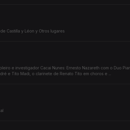
de Castilla y Léon y Otros lugares
acai Nunes: Ernesto Nazareth com o Duo Pianístico, a
é e Tito Madi, o clarinete de Renato Tito em choros e ...
al