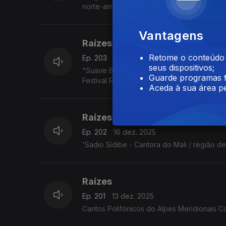
norte-americano Jimmy Pratt, as emboladas 
Vantagens
Raízes
Retome o conteúdo a
Ep. 203
17 dez. 2025
seus dispositivos;
"Suave Bruta - Eda Diaz - Toque francês, e
Guarde programas f
Festival Rudolstadt. 5.7.2025
Aceda à sua área pe
Raízes
Ep. 202
16 dez. 2025
'Sadio Sidibe - Cantora do Mali / região d
Raízes
Ep. 201
13 dez. 2025
Cantos Polifónicos do Alpes Meridionais C