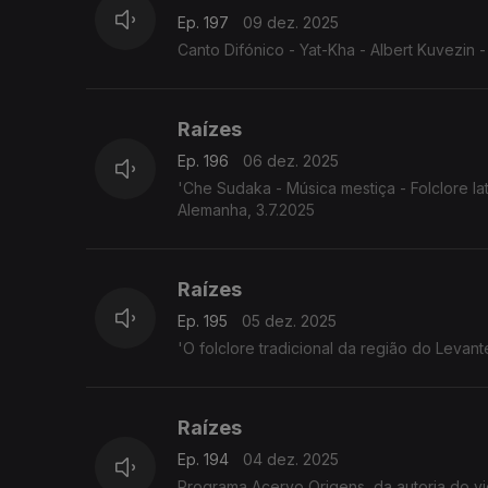
Ep. 197
09 dez. 2025
Canto Difónico - Yat-Kha - Albert Kuvezin - 
Raízes
Ep. 196
06 dez. 2025
'Che Sudaka - Música mestiça - Folclore l
Alemanha, 3.7.2025
Raízes
Ep. 195
05 dez. 2025
'O folclore tradicional da região do Leva
Raízes
Ep. 194
04 dez. 2025
Programa Acervo Origens, da autoria do violeiro e investigador 