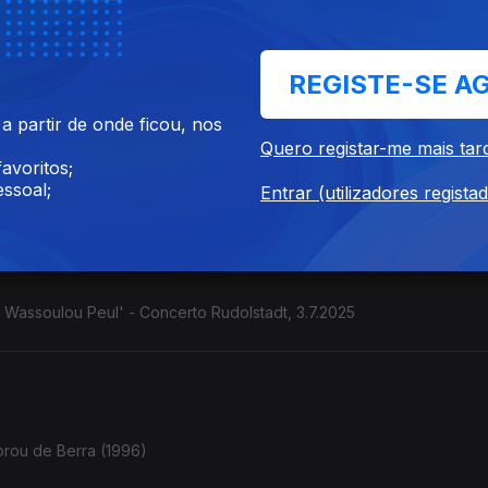
de Alceu Valença, ...
REGISTE-SE A
 partir de onde ficou, nos
Quero registar-me mais tar
stilo colombiano" Contrabaixista e cantora. (França / Colômbia). C
avoritos;
ssoal;
Entrar (utilizadores regista
e Wassoulou Peul' - Concerto Rudolstadt, 3.7.2025
orou de Berra (1996)