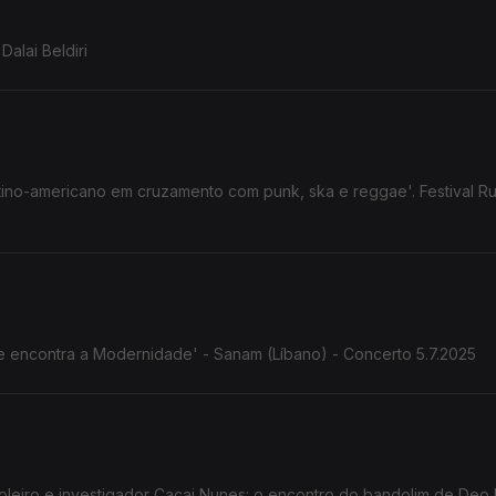
Dalai Beldiri
atino-americano em cruzamento com punk, ska e reggae'. Festival Ru
nte encontra a Modernidade' - Sanam (Líbano) - Concerto 5.7.2025
Cacai Nunes: o encontro do bandolim de Deo Rian com