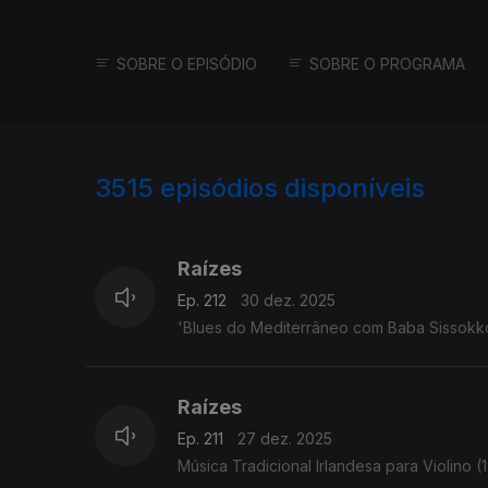
SOBRE O EPISÓDIO
SOBRE O PROGRAMA
3515
episódios disponíveis
896976
891051
888409
Raízes
Ep. 212
30 dez. 2025
'Blues do Mediterrâneo com Baba Sissokko' -
Raízes
Ep. 211
27 dez. 2025
Música Tradicional Irlandesa para Violino (1