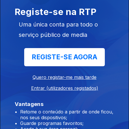
Raízes
Registe-se na RTP
Ep. 193
03 dez. 2025
Uma única conta para todo o
'Acordeão da Roménia' Taraf Ionica Minune - Concerto de
6.7.2025, Festival Rudolstadt
serviço público de media
Raízes
REGISTE-SE AGORA
Ep. 192
02 dez. 2025
Kader Tarhanine - 'Estrela em ascensão da música moderna
Tuaregue' (Sahara) Concerto Rudolstadt 6.7.2025 (AP)
Quero registar-me mais tarde
Entrar (utilizadores registados)
Raízes
Vantagens
Ep. 191
29 nov. 2025
Retome o conteúdo a partir de onde ficou,
Música do Afeganistão 2 Pure and True Rubab ( 2006)
nos seus dispositivos;
Intérprete - Quraishi
Guarde programas favoritos;
Aceda à sua área pessoal;