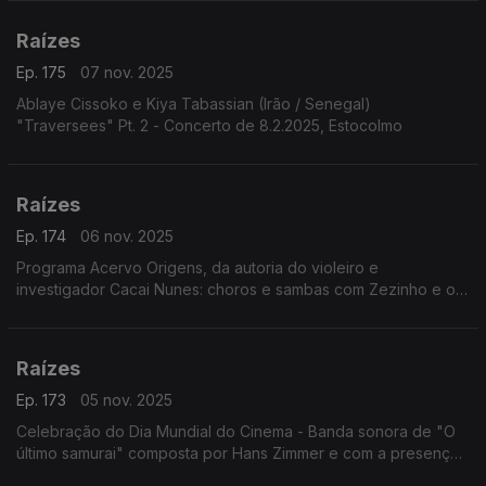
Raízes
Ep. 175
07 nov. 2025
Ablaye Cissoko e Kiya Tabassian (Irão / Senegal)
"Traversees" Pt. 2 - Concerto de 8.2.2025, Estocolmo
Raízes
Ep. 174
06 nov. 2025
Programa Acervo Origens, da autoria do violeiro e
investigador Cacai Nunes: choros e sambas com Zezinho e os
Copacabanas; a cantora e pesquisadora Ely Camargo; ...
Raízes
Ep. 173
05 nov. 2025
Celebração do Dia Mundial do Cinema - Banda sonora de "O
último samurai" composta por Hans Zimmer e com a presença
de instrumentos e melodias japonesas.