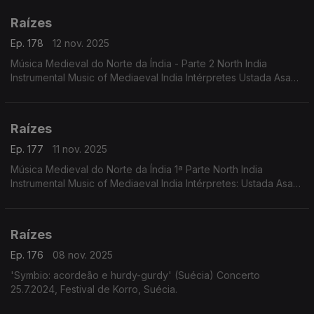
Raízes
Ep. 178
12 nov. 2025
Música Medieval do Norte da Índia - Parte 2 North India
Instrumental Music of Mediaeval India Intérpretes Ustada Asad
Ali Khan Pandit Gopal Das, Mohamed Saklain
Raízes
Ep. 177
11 nov. 2025
Música Medieval do Norte da Índia 1ª Parte North India
Instrumental Music of Mediaeval India Intérpretes: Ustada Asad
Ali Khan Pandit Gopal Das, Mohamed Saklain
Raízes
Ep. 176
08 nov. 2025
'Symbio: acordeão e hurdy-gurdy' (Suécia) Concerto
25.7.2024, Festival de Korro, Suécia.