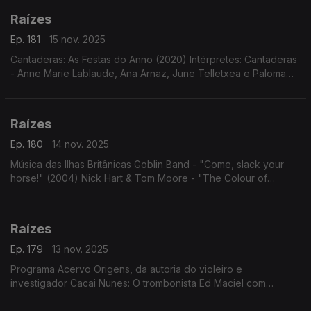
Raízes
Ep. 181
15 nov. 2025
Cantaderas: As Festas do Anno (2020) Intérpretes: Cantaderas
- Anne Marie Lablaude, Ana Arnaz, June Telletxea e Paloma
Gutiérrez del Arroyo.
Raízes
Ep. 180
14 nov. 2025
Música das Ilhas Britânicas Goblin Band - "Come, slack your
horse!" (2004) Nick Hart & Tom Moore - "The Colour of
Amber" (2023)
Raízes
Ep. 179
13 nov. 2025
Programa Acervo Origens, da autoria do violeiro e
investigador Cacai Nunes: O trombonista Ed Maciel com
"Cariocas Serenaders"; modas e cururus de Zé Carreiro e
Carreirinho com Tonico e Tinoco; ...