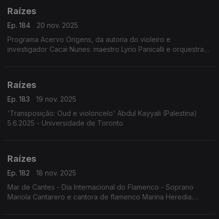
Raízes
Ep. 184
20 nov. 2025
Programa Acervo Origens, da autoria do violeiro e
investigador Cacai Nunes: maestro Lyrio Panicalli e orquestra
interpretando obras de Humberto Teixeira; celebração dos 90
anos de Geraldo Vandré; ...
Raízes
Ep. 183
19 nov. 2025
'Transposição: Oud e violoncelo' Abdul Kayyali (Palestina)
5.6.2025 - Universidade de Toronto
Raízes
Ep. 182
18 nov. 2025
Mar de Cantes - Dia Internacional do Flamenco - Soprano
Mariola Cantarero e cantora de flamenco Marina Heredia.
6.6.2025. Teatro da Zarzuela, Madrid