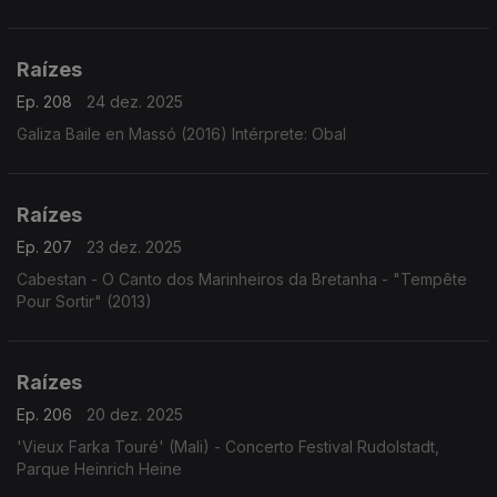
Pianístico, a voz de José Tobias cantando Geraldo Vandré e
Tito Madi, o clarinete de Renato Tito em choros e ...
Raízes
Ep. 208
24 dez. 2025
Galiza Baile en Massó (2016) Intérprete: Obal
Raízes
Ep. 207
23 dez. 2025
Cabestan - O Canto dos Marinheiros da Bretanha - "Tempête
Pour Sortir" (2013)
Raízes
Ep. 206
20 dez. 2025
'Vieux Farka Touré' (Mali) - Concerto Festival Rudolstadt,
Parque Heinrich Heine