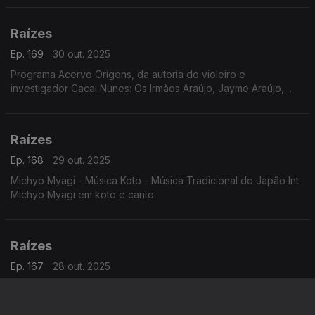
Raízes
Ep. 169
30 out. 2025
Programa Acervo Origens, da autoria do violeiro e
investigador Cacai Nunes: Os Irmãos Araújo, Jayme Araújo,
Manoel Araújo e Zé Bodega, Alventino Cavalcanti em baiões
de 1961, Zaccarias e sua Orquestra em frevos ...
Raízes
Ep. 168
29 out. 2025
Michyo Myagi - Música Koto - Música Tradicional do Japão Int.
Michyo Myagi em koto e canto.
Raízes
Ep. 167
28 out. 2025
Joji Hiroka e os Precurssionistas Taiko - Música do Japão