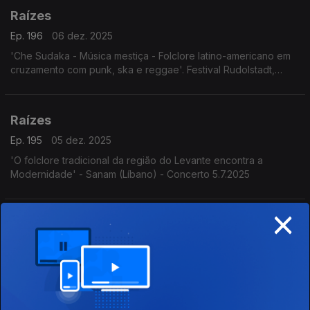
Raízes
Ep. 196
06 dez. 2025
'Che Sudaka - Música mestiça - Folclore latino-americano em
cruzamento com punk, ska e reggae'. Festival Rudolstadt,
Alemanha, 3.7.2025
Raízes
Ep. 195
05 dez. 2025
'O folclore tradicional da região do Levante encontra a
Modernidade' - Sanam (Líbano) - Concerto 5.7.2025
×
Raízes
Ep. 194
04 dez. 2025
Programa Acervo Origens, da autoria do violeiro e
investigador Cacai Nunes: o encontro do bandolim de Deo
Rian com o Quinteto Villa-Lobos, os Irmãos Paranaense, o
Madrigal da UFRN e Milton Nascimento com o álbum Geraes,