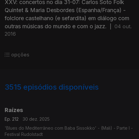
XXV: concertos no dia 31-07: Carlos Soto Folk
Quintet & Maria Desbordes (Espanha/França) -
folclore castelhano (e sefardita) em diálogo com
outras músicas do mundo e com o jazz.
|
04 out.
2016
opções
3515
episódios disponíveis
896976
891051
888409
884362
Raízes
Ep. 212
30 dez. 2025
'Blues do Mediterrâneo com Baba Sissokko' - (Mali) - Parte I -
Festival Rudolstadt