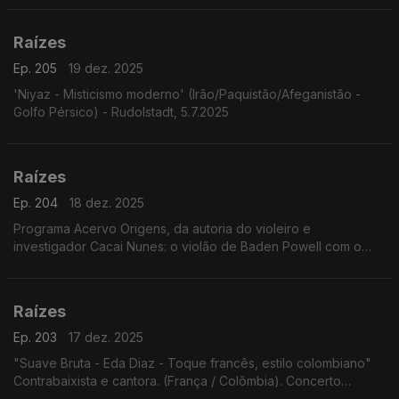
Raízes
Ep. 205
19 dez. 2025
'Niyaz - Misticismo moderno' (Irão/Paquistão/Afeganistão -
Golfo Pérsico) - Rudolstadt, 5.7.2025
Raízes
Ep. 204
18 dez. 2025
Programa Acervo Origens, da autoria do violeiro e
investigador Cacai Nunes: o violão de Baden Powell com o
baterista norte-americano Jimmy Pratt, as emboladas de Alceu
Valença, ...
Raízes
Ep. 203
17 dez. 2025
"Suave Bruta - Eda Diaz - Toque francês, estilo colombiano"
Contrabaixista e cantora. (França / Colômbia). Concerto
Festival Rudolstadt. 5.7.2025