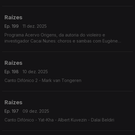
Raízes
Ep. 199
11 dez. 2025
Programa Acervo Origens, da autoria do violeiro e
investigador Cacai Nunes: choros e sambas com Eugène
D'Hellemmes e Orquestra RGE, ijexás com a Banda Filhos de
Ghandy, ...
Raízes
Ep. 198
10 dez. 2025
Canto Difónico 2 - Mark van Tongeren
Raízes
Ep. 197
09 dez. 2025
Canto Difónico - Yat-Kha - Albert Kuvezin - Dalai Beldiri