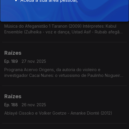
Raízes
Ep. 190
28 nov. 2025
Música do Afeganistão 1 Taranon (2009) Intérpretes: Kabul
Ensemble (Zulheika - voz e dança, Ustad Asif - Rubab afegão,
Tobias Klein - clarinete e Burkhard Schmidt - violoncelo com
Thomas Helm - voz)
Raízes
Ep. 189
27 nov. 2025
Programa Acervo Origens, da autoria do violeiro e
investigador Cacai Nunes: o virtuosismo de Paulinho Nogueira,
sambas choros e baiões com o Conjunto Ases do Ritmo, forrós
e toadas de Ary Lobo e...
Raízes
Ep. 188
26 nov. 2025
Ablayé Cissoko e Volker Goetze - Amanke Dionté (2012)