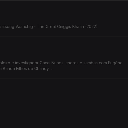
aatsorig Vaanchig - The Great Ginggis Khaan (2022)
ioleiro e investigador Cacai Nunes: choros e sambas com Eugène
 Banda Filhos de Ghandy, ...