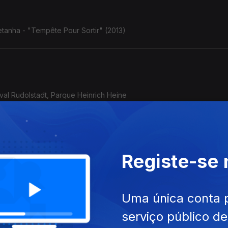
tanha - "Tempête Pour Sortir" (2013)
ival Rudolstadt, Parque Heinrich Heine
Registe-se
o/Afeganistão - Golfo Pérsico) - Rudolstadt, 5.7.2025
Uma única conta 
serviço público d
acai Nunes: o violão de Baden Powell com o baterista