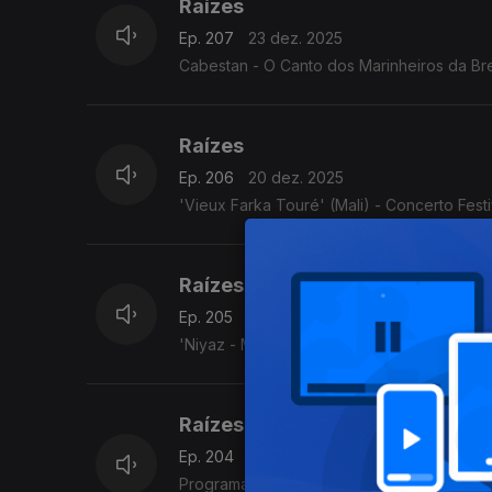
Raízes
Ep. 207
23 dez. 2025
Cabestan - O Canto dos Marinheiros da Bre
Raízes
Ep. 206
20 dez. 2025
'Vieux Farka Touré' (Mali) - Concerto Fest
Raízes
Ep. 205
19 dez. 2025
'Niyaz - Misticismo moderno' (Irão/Paquistã
Raízes
Ep. 204
18 dez. 2025
Programa Acervo Origens, da autoria do violeiro e investigador C