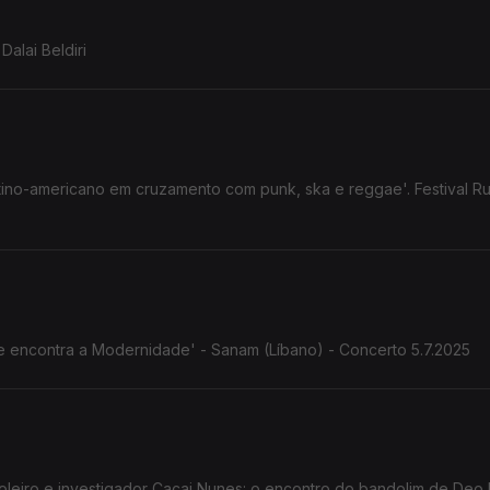
Dalai Beldiri
atino-americano em cruzamento com punk, ska e reggae'. Festival Ru
nte encontra a Modernidade' - Sanam (Líbano) - Concerto 5.7.2025
Cacai Nunes: o encontro do bandolim de Deo Rian com