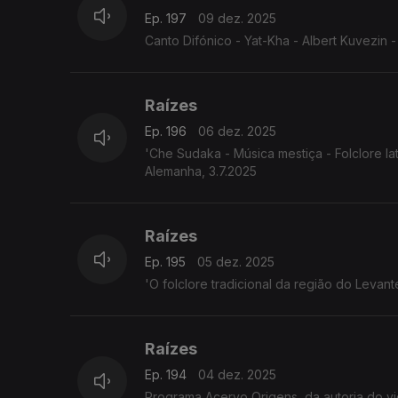
Ep. 197
09 dez. 2025
Canto Difónico - Yat-Kha - Albert Kuvezin - 
Raízes
Ep. 196
06 dez. 2025
'Che Sudaka - Música mestiça - Folclore l
Alemanha, 3.7.2025
Raízes
Ep. 195
05 dez. 2025
'O folclore tradicional da região do Leva
Raízes
Ep. 194
04 dez. 2025
Programa Acervo Origens, da autoria do violeiro e investigador 