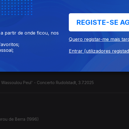
de Alceu Valença, ...
REGISTE-SE A
 partir de onde ficou, nos
Quero registar-me mais tar
stilo colombiano" Contrabaixista e cantora. (França / Colômbia). C
avoritos;
ssoal;
Entrar (utilizadores regista
e Wassoulou Peul' - Concerto Rudolstadt, 3.7.2025
orou de Berra (1996)