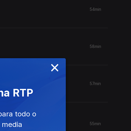
54min
58min
×
57min
 na RTP
para todo o
e media
55min