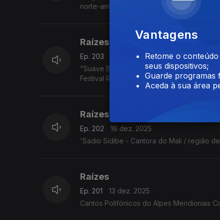
norte-americano Jimmy Pratt, as emboladas 
Vantagens
Raízes
Retome o conteúdo a
Ep. 203
17 dez. 2025
seus dispositivos;
"Suave Bruta - Eda Diaz - Toque francês, e
Guarde programas f
Festival Rudolstadt. 5.7.2025
Aceda à sua área pe
Raízes
Ep. 202
16 dez. 2025
'Sadio Sidibe - Cantora do Mali / região d
Raízes
Ep. 201
13 dez. 2025
Cantos Polifónicos do Alpes Meridionais C