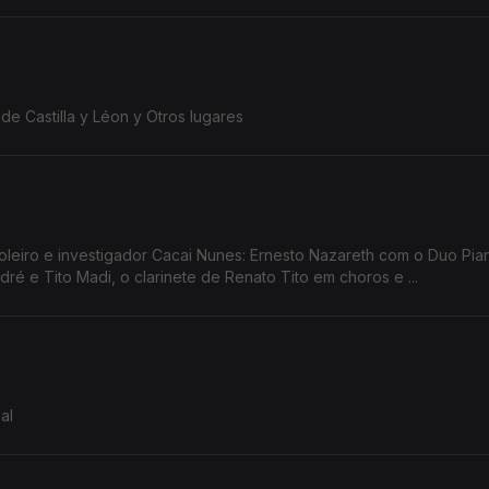
de Castilla y Léon y Otros lugares
acai Nunes: Ernesto Nazareth com o Duo Pianístico, a
é e Tito Madi, o clarinete de Renato Tito em choros e ...
al