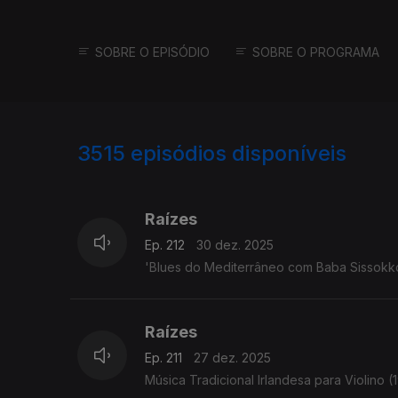
SOBRE O EPISÓDIO
SOBRE O PROGRAMA
3515
episódios disponíveis
896976
891051
Raízes
Ep. 212
30 dez. 2025
'Blues do Mediterrâneo com Baba Sissokko' -
Raízes
Ep. 211
27 dez. 2025
Música Tradicional Irlandesa para Violino (1