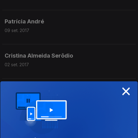
Patrícia André
09 set. 2017
Cristina Almeida Serôdio
02 set. 2017
×
1ª hora
02 set. 2017
Emissão ao vivo no Mosteiro de Santa-Clara-
a-Velha, em Coimbra Convidado da 2ª hora: Pio