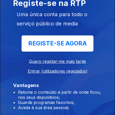
Abreu
Registe-se na RTP
26 ago. 2017
Uma única conta para todo o
serviço público de media
Emissão ao vivo no Mosteiro de Santa-Clara-
a-Velha, em Coimbra Convidada da 1ª hora: Né
Ladeiras
REGISTE-SE AGORA
26 ago. 2017
Quero registar-me mais tarde
Rodrigo Guedes de Carvalho
Entrar (utilizadores registados)
19 ago. 2017
Vantagens
Retome o conteúdo a partir de onde ficou,
nos seus dispositivos;
1ª hora
Guarde programas favoritos;
19 ago. 2017
Aceda à sua área pessoal;