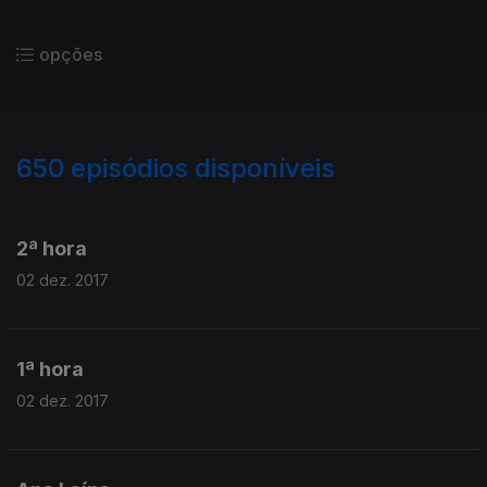
opções
650
episódios disponíveis
311801
305239
300128
293898
286160
2ª hora
02 dez. 2017
1ª hora
02 dez. 2017