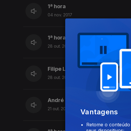
1ª hora
04 nov. 2017
1ª hora
28 out. 2017
Filipe Luís
28 out. 2017
André Barros
21 out. 2017
Vantagens
Retome o conteúdo a
seus dispositivos;