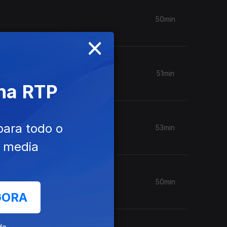
50min
×
51min
 na RTP
para todo o
53min
e media
50min
GORA
de