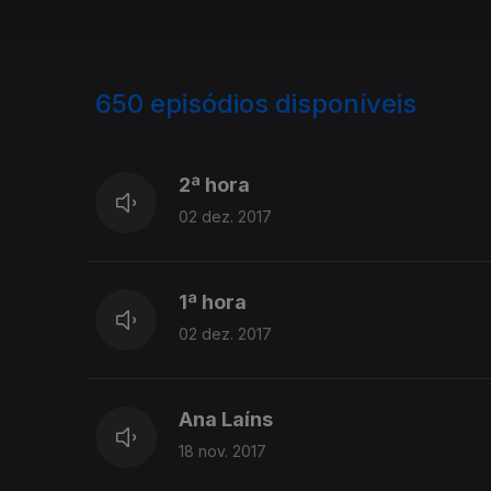
650
episódios disponíveis
311801
305239
300128
2ª hora
02 dez. 2017
1ª hora
02 dez. 2017
Ana Laíns
18 nov. 2017