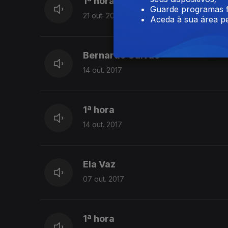
1ª hora
Guarde programas f
21 out. 2017
Aceda à sua área pe
Bernardo Gaivão
14 out. 2017
1ª hora
14 out. 2017
Ela Vaz
07 out. 2017
1ª hora