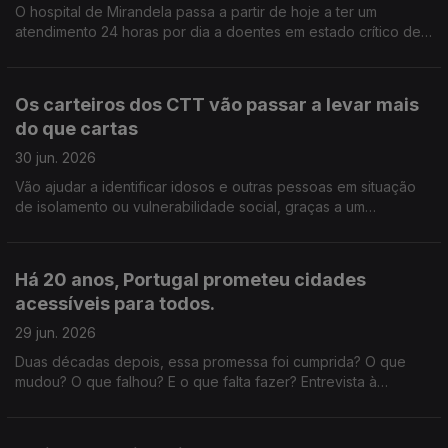
O hospital de Mirandela passa a partir de hoje a ter um
atendimento 24 horas por dia a doentes em estado crítico de
vários concelhos transmontanos. Edição de Cláudia Costa
Os carteiros dos CTT vão passar a levar mais
do que cartas
30 jun. 2026
Vão ajudar a identificar idosos e outras pessoas em situação
de isolamento ou vulnerabilidade social, graças a um
protocolo assinado com a Santa Casa da Misericórdia de
Lisboa. Edição Cláudia Costa
Há 20 anos, Portugal prometeu cidades
acessíveis para todos.
29 jun. 2026
Duas décadas depois, essa promessa foi cumprida? O que
mudou? O que falhou? E o que falta fazer? Entrevista à
especialista em mobilidade Paula Teles, autora do livro "A
Cidade das (i)Mobilidades". Edição Cláudia Costa.