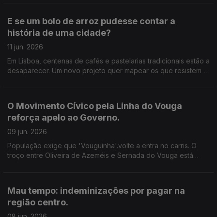
comerciantes e moradores. Edição de Cláudia Costa.
E se um bolo de arroz pudesse contar a
história de uma cidade?
11 jun. 2026
Em Lisboa, centenas de cafés e pastelarias tradicionais estão a
desaparecer. Um novo projeto quer mapear os que resistem e
lançar o debate sobre a identidade da capital. Edição de
Cláudia Costa.
O Movimento Cívico pela Linha do Vouga
reforça apelo ao Governo.
09 jun. 2026
População exige que 'Vouguinha'.volte a entra no carris. O
troço entre Oliveira de Azeméis e Sernada do Vouga está
requalificado. Há condições, defende o movimento, para
repor no mínimo dois comboios em cada sentido.
Mau tempo: indeminizações por pagar na
região centro.
08 jun. 2026