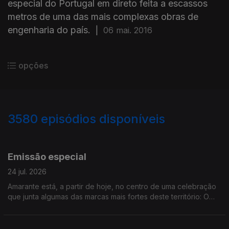
especial do Portugal em direto feita a escassos
metros de uma das mais complexas obras de
engenharia do país.
|
06 mai. 2016
opções
3580
episódios disponíveis
941601
938105
933519
Emissão especial
24 jul. 2026
Amarante está, a partir de hoje, no centro de uma celebração
que junta algumas das marcas mais fortes deste território: O
vinho, a gastronomia, a cultura, a literatura. O UVVA decorre
até domingo. Edição de Cláudia Costa