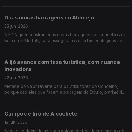
Nacional de Mafra, que abriga um dos maiores carrilhões
históricos do mundo.
Duas novas barragens no Alentejo
23 jun. 2026
A EDIA quer construir duas novas barragens nos concelhos de
Beja e de Mértola, para assegurar os caudais ecológicos no
verão e aliviar Alqueva. Edição de Cláudia Costa
Alijó avança com taxa turística, com nuance
inovadora.
22 jun. 2026
Metade do valor reverte para os viticultores do Concelho,
porque são eles que fazem a paisagem do Douro, património
mundial da Unesco, diz a autarquia. A taxa avança já no início
do próximo ano. Edição de Cláudia Costa.
Campo de tiro de Alcochete
19 jun. 2026
Nada está decidido, mas a hipótese de transferir o campo de