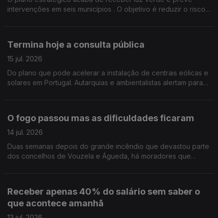
intervenções em seis municípios . O objetivo é reduzir o risco
de incêndio, gerir melhor a paisagem e proteger as
populações .Edição Cláudia Costa
Termina hoje a consulta pública
15 jul. 2026
Do plano que pode acelerar a instalação de centrais eólicas e
solares em Portugal. Autarquias e ambientalistas alertam para
os riscos da proposta e pedem uma revisão do documento.
Edição Cláudia Costa
O fogo passou mas as dificuldades ficaram
14 jul. 2026
Duas semanas depois do grande incêndio que devastou parte
dos concelhos de Vouzela e Águeda, há moradores que
dizem ter sido esquecidos e reclamam apoios urgentes.
Edição de Cláudia Costa
Receber apenas 40% do salário sem saber o
que acontece amanhã
13 jul. 2026