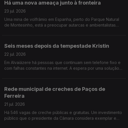
Há uma nova ameaça junto à fronteira
23 jul. 2026
Uma mina de volfrâmio em Espanha, perto do Parque Natural
de Montesinho, está a preocupar autarcas e ambientalistas
que receiam a contaminação do rio Rabaçal e o abastecimento
de água a 14 aldeias.
Seis meses depois da tempestade Kristin
22 jul. 2026
Em Alvaiázere há pessoas que continuam sem telefone fixo e
com falhas constantes na internet. A espera por uma solução
parece não ter fim.
Rede municipal de creches de Paços de
Ferreira
21 jul. 2026
Há 546 vagas de creche públicas e gratuitas. Um investimento
público que o presidente da Câmara considera exemplar e
que começa agora a ser replicado noutros municípios. Edição