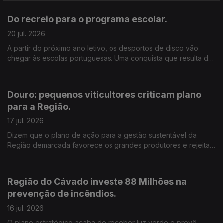
Cláudia Costa
Do recreio para o programa escolar.
20 jul. 2026
A partir do próximo ano letivo, os desportos de disco vão
chegar às escolas portuguesas. Uma conquista que resulta de
mais de 20 anos de trabalho de um investigador do Politécnico
de Leiria.
Douro: pequenos viticultores criticam plano
para a Região.
17 jul. 2026
Dizem que o plano de ação para a gestão sustentável da
Região demarcada favorece os grandes produtores e rejeitam
o arranque de vinha previsto. Edição de Cláudia Costa.
Região do Cávado investe 88 Milhões na
prevenção de incêndios.
16 jul. 2026
O plano estratégico acaba de receber luz verde e prevê