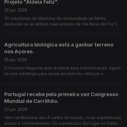
Projeto "Aldeia Feliz".
26 jun. 2026
30 estudantes de Medicina da Universidade do Minho
deslocam-se às aldeias mais isoladas de Vila Nova de Foz Côa
. Vão estar no terreno para promover a saúde e a proximidade
junto dos mais idosos. Edição Cláudia Costa.
Agricultura biológica está a ganhar terreno
nos Açores.
25 jun. 2026
O Governo Regional quer acelerar essa transformação. Agora
há uma estratégia para apoiar produtores, reforçar a
sustentabilidade e criar novas oportunidades para o setor.
Edição Cláudia Costa.
Portugal recebe pela primeira vez Congresso
Mundial de Carrilhão.
24 jun. 2026
Vêm carrilhanistas dos 4 cantos do mundo, rocar experiências,
pautas e conhecimentos. Os espetáculos têm lugar no Palácio