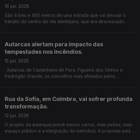
16 jun. 2026
São 4 kms e 400 metros de uma estrada que vai desviar o
trânsito do centro da vila alentejana, que era atravessado
todos os dias por dezenas de camiões .Um investimento de
8,5 milhões de euros. Edição de Cláudia Costa
Autarcas alertam para impacto das
tempestades nos incêndios.
15 jun. 2026
: Autarcas de Castanheira de Pera, Figueiró dos Vinhos e
Pedrógão Grande, os concelhos mais afetados pelos
incêndios de 2017, que provocaram dezenas de mortos,
preocupados com o impacto das tempestades de inverno nos
incêndios.
Rua da Sofia, em Coimbra, vai sofrer profunda
transformação.
12 jun. 2026
O projeto da autarquia prevê menos carros, mais peões, mais
espaço público e a integração do metrobus. A proposta está a
suscitar dúvidas e preocupações, sobretudo entre