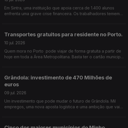
Em Sintra, uma instituição que apoia cerca de 1.400 alunos
enfrenta uma grave crise financeira. Os trabalhadores temem
perder o emprego. e já não sabem como pagar as contas ao
fim do mês. Edição de Cláudia Costa
Transportes gratuitos para residente no Porto.
10 jul. 2026
Quem mora no Porto pode viajar de forma gratuita a partir de
hoje em toda a Área Metropolitana. Basta ter o cartão municipal
Porto.
Grândola: investimento de 470 Milhões de
euros
09 jul. 2026
Um investimento que pode mudar o futuro de Grândola. Mil
empregos, uma nova aposta logística e uma ambição que vai
muito além do concelho. Edição de Cláudia Costa
Cinco dos maiores municípios do Minho