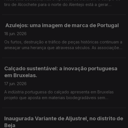
tiro de Alcochete para o norte do Alentejo está a gerar
receios. Em Monforte teme-se a perda de terrenos agrícolas e
postos de trabalho.
Azulejos: uma imagem de marca de Portugal
18 jun. 2026
Os furtos, destruição e tráfico de peças históricas continuam a
ameaçar uma herança que atravessa séculos. As associações
de defesa do património dizem que o problema pode estar a
agravar-se. Edição Cláudia Costa
Calçado sustentável: a inovação portuguesa
em Bruxelas.
17 jun. 2026
A indústria portuguesa do calçado apresenta em Bruxelas
projeto que aposta em materiais biodegradáveis sem
comprometer a qualidade. Edição de Cláudia Costa.
Inaugurada Variante de Aljustrel, no distrito de
Beja