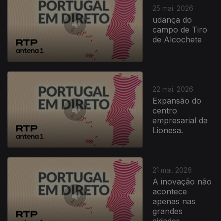
25 mai. 2026
udança do
campo de Tiro
de Alcochete
22 mai. 2026
Expansão do
centro
empresarial da
Lionesa.
21 mai. 2026
A inovação não
acontece
apenas nas
grandes
cidades.