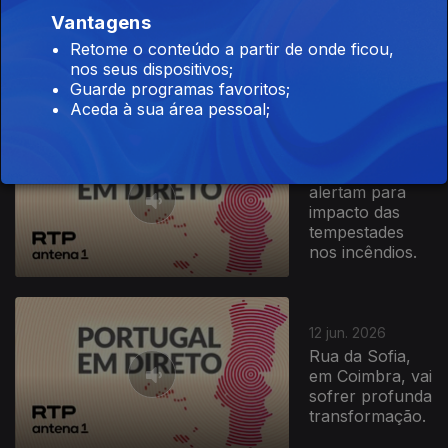
Inaugurada
Vantagens
Variante de
Aljustrel, no
Retome o conteúdo a partir de onde ficou,
distrito de Beja
nos seus dispositivos;
Guarde programas favoritos;
Aceda à sua área pessoal;
15 jun. 2026
Autarcas
alertam para
impacto das
tempestades
nos incêndios.
12 jun. 2026
Rua da Sofia,
em Coimbra, vai
sofrer profunda
transformação.