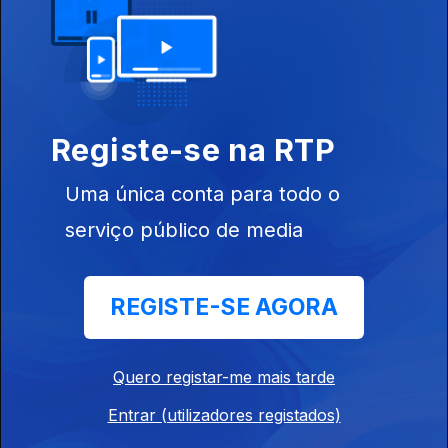
18 jun. 2026
Azulejos: uma
imagem de
Registe-se na RTP
marca de
Portugal
Uma única conta para todo o
serviço público de media
17 jun. 2026
Calçado
sustentável: a
REGISTE-SE AGORA
inovação
portuguesa em
Bruxelas.
Quero registar-me mais tarde
Entrar (utilizadores registados)
16 jun. 2026