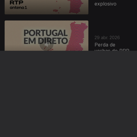
explosivo
29 abr. 2026
Perda de
verbas do PRR
925167
28 abr. 2026
" As vozes da
vizinhança"