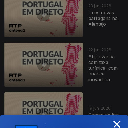
23 jun. 2026
Duas novas
barragens no
Alentejo
22 jun. 2026
Alijó avança
com taxa
turística, com
nuance
inovadora.
19 jun. 2026
Campo de tiro
×
de Alcochete