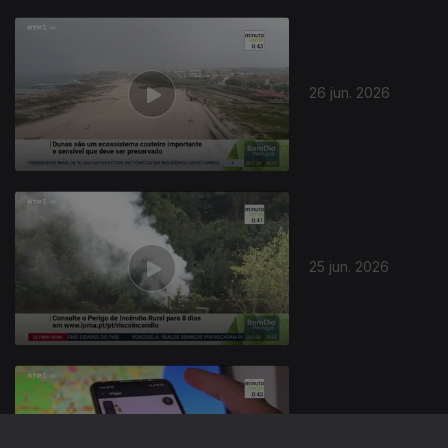
26 jun. 2026
25 jun. 2026
24 jun. 2026