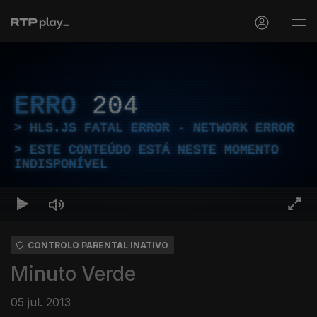
ERRO
204
HLS.JS FATAL ERROR - NETWORK ERROR
ESTE CONTEÚDO ESTÁ NESTE MOMENTO
INDISPONÍVEL
CONTROLO PARENTAL INATIVO
Minuto Verde
05 jul. 2013