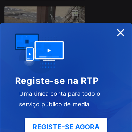
×
22 jul. 2026
Registe-se na RTP
21 jul. 2026
Uma única conta para todo o
serviço público de media
REGISTE-SE AGORA
20 jul. 2026