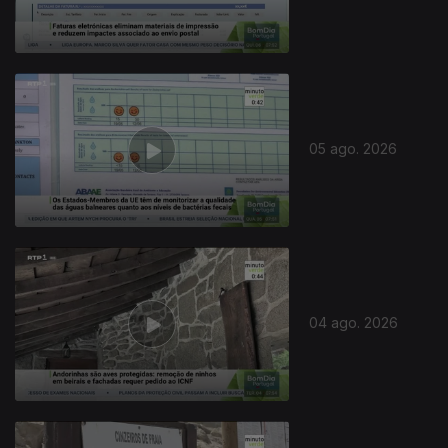
05 ago. 2026
04 ago. 2026