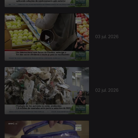
03 jul. 2026
02 jul. 2026