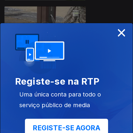
×
22 jul. 2026
Registe-se na RTP
21 jul. 2026
Uma única conta para todo o
serviço público de media
REGISTE-SE AGORA
20 jul. 2026