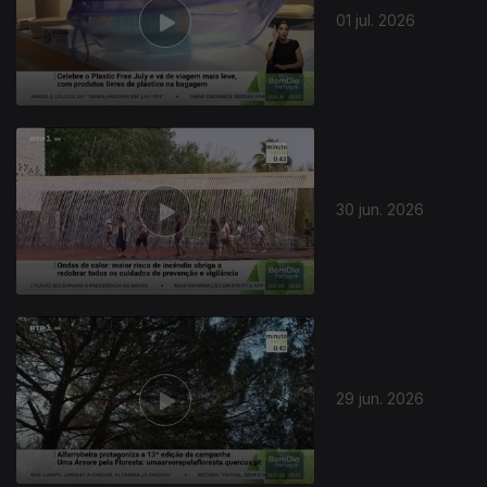
01 jul. 2026
30 jun. 2026
29 jun. 2026