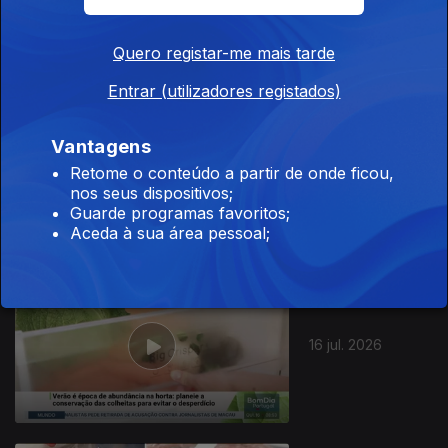
Quero registar-me mais tarde
Entrar (utilizadores registados)
Vantagens
17 jul. 2026
Retome o conteúdo a partir de onde ficou,
nos seus dispositivos;
Guarde programas favoritos;
Aceda à sua área pessoal;
16 jul. 2026