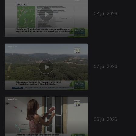
08 jul. 2026
07 jul. 2026
06 jul. 2026