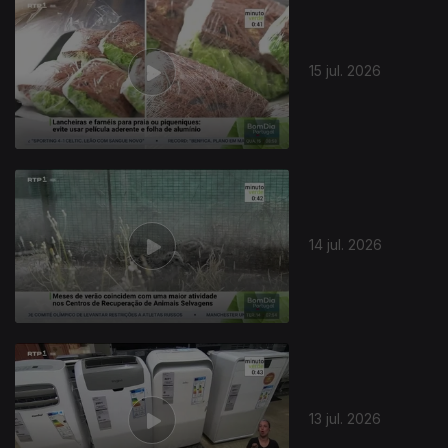
15 jul. 2026
14 jul. 2026
13 jul. 2026