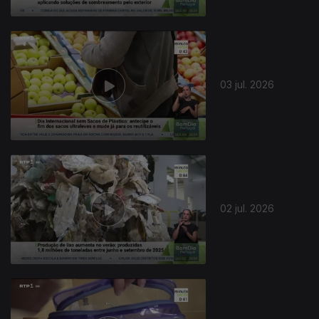
03 jul. 2026
02 jul. 2026