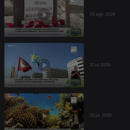
03 ago. 2026
31 jul. 2026
30 jul. 2026