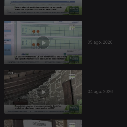
05 ago. 2026
04 ago. 2026