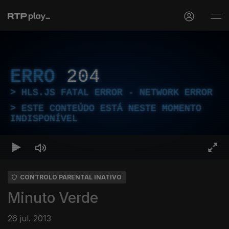
ERRO
204
HLS.JS FATAL ERROR - NETWORK ERROR
ESTE CONTEÚDO ESTÁ NESTE MOMENTO
INDISPONÍVEL
CONTROLO PARENTAL INATIVO
Minuto Verde
26 jul. 2013