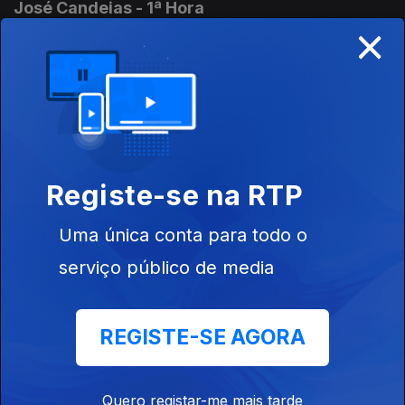
José Candeias - 1ª Hora
×
31 jul. 2026
Conversa com os ouvintes
José Candeias - 2ª Hora
31 jul. 2026
Conversa com os ouvintes
Registe-se na RTP
Uma única conta para todo o
José Candeias - 2ª Hora
serviço público de media
30 jul. 2026
Conversa com os ouvintes
REGISTE-SE AGORA
José Candeias - 1ª Hora
30 jul. 2026
Quero registar-me mais tarde