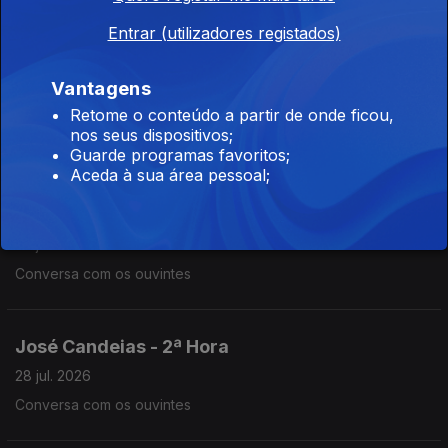
Conversa com os ouvintes
Entrar (utilizadores registados)
José Candeias - 2ª Hora
Vantagens
Retome o conteúdo a partir de onde ficou,
29 jul. 2026
nos seus dispositivos;
Conversa com os ouvintes
Guarde programas favoritos;
Aceda à sua área pessoal;
José Candeias - 1ª Hora
29 jul. 2026
Conversa com os ouvintes
José Candeias - 2ª Hora
28 jul. 2026
Conversa com os ouvintes