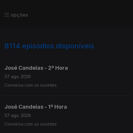
opções
8114
episódios disponíveis
946061
944659
943314
José Candeias - 2ª Hora
07 ago. 2026
Conversa com os ouvintes
José Candeias - 1ª Hora
07 ago. 2026
Conversa com os ouvintes