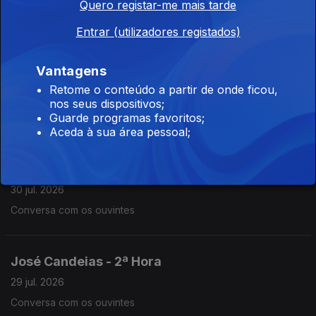
Quero registar-me mais tarde
31 jul. 2026
Conversa com os ouvintes
Entrar (utilizadores registados)
Vantagens
José Candeias - 2ª Hora
Retome o conteúdo a partir de onde ficou,
30 jul. 2026
nos seus dispositivos;
Guarde programas favoritos;
Conversa com os ouvintes
Aceda à sua área pessoal;
José Candeias - 1ª Hora
30 jul. 2026
Conversa com os ouvintes
José Candeias - 2ª Hora
29 jul. 2026
Conversa com os ouvintes