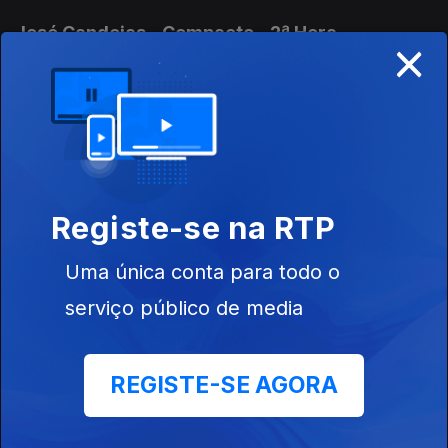
José Candeias - Compacto - 2ª Hora
×
01 ago. 2026
Conversa com os ouvintes
José Candeias - Compacto - 1ª Hora
01 ago. 2026
Registe-se na RTP
Conversa com os ouvintes
Uma única conta para todo o
José Candeias - 1ª Hora
serviço público de media
31 jul. 2026
Conversa com os ouvintes
REGISTE-SE AGORA
José Candeias - 2ª Hora