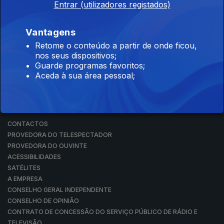
Entrar (utilizadores registados)
RÁDIO
RTP ARQUIVOS
RTP ENSINA
Vantagens
RTP PLAY
Retome o conteúdo a partir de onde ficou,
EM DIRETO
nos seus dispositivos;
REVER PROGRAMAS
Guarde programas favoritos;
Aceda à sua área pessoal;
CONCURSOS
PERGUNTAS FREQUENTES
CONTACTOS
CONTACTOS
PROVEDORA DO TELESPECTADOR
PROVEDORA DO OUVINTE
ACESSIBILIDADES
SATÉLITES
A EMPRESA
CONSELHO GERAL INDEPENDENTE
CONSELHO DE OPINIÃO
CONTRATO DE CONCESSÃO DO SERVIÇO PÚBLICO DE RÁDIO E
TELEVISÃO