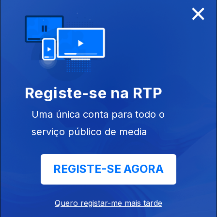
×
Disponível para iOS, Android, Apple TV, Android TV e
CarPlay
Registe-se na RTP
Uma única conta para todo o
serviço público de media
REGISTE-SE AGORA
NOTÍCIAS
DESPORTO
Quero registar-me mais tarde
TELEVISÃO