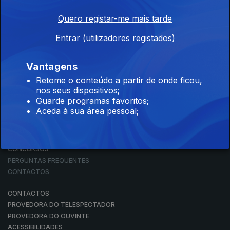
Quero registar-me mais tarde
Entrar (utilizadores registados)
NOTÍCIAS
DESPORTO
TELEVISÃO
Vantagens
RÁDIO
Retome o conteúdo a partir de onde ficou,
RTP ARQUIVOS
nos seus dispositivos;
RTP ENSINA
Guarde programas favoritos;
RTP PLAY
Aceda à sua área pessoal;
EM DIRETO
REVER PROGRAMAS
CONCURSOS
PERGUNTAS FREQUENTES
CONTACTOS
CONTACTOS
PROVEDORA DO TELESPECTADOR
PROVEDORA DO OUVINTE
ACESSIBILIDADES