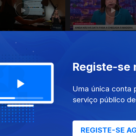
26
28 jul. 2026
Registe-se
Uma única conta 
serviço público d
26
24 jul. 2026
REGISTE-SE A