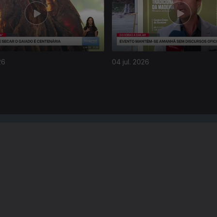
26
04 jul. 2026
Instale a aplicação
RTP Play
Disponível para iOS, Android, Apple TV, Android TV e CarPlay