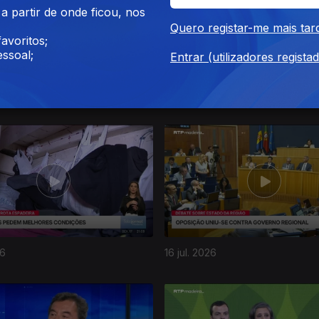
 partir de onde ficou, nos
Quero registar-me mais tar
avoritos;
ssoal;
Entrar (utilizadores regista
26
20 jul. 2026
26
16 jul. 2026