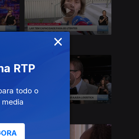
×
27 jul. 2026
 na RTP
para todo o
e media
23 jul. 2026
GORA