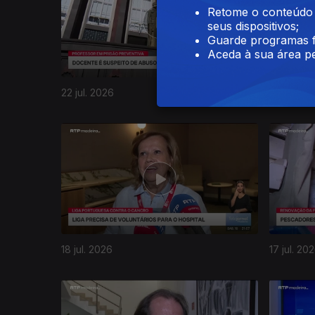
Retome o conteúdo a
seus dispositivos;
Guarde programas f
Aceda à sua área pe
22 jul. 2026
21 jul. 20
943002
18 jul. 2026
17 jul. 20