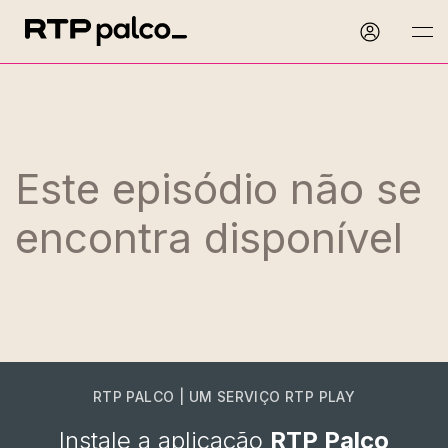
Este episódio não se
encontra disponível
RTP PALCO | UM SERVIÇO RTP PLAY
Instale a aplicação
RTP Palco