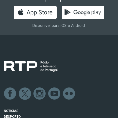
Disponível para iOS e Android.
NOTÍCIAS
DESPORTO