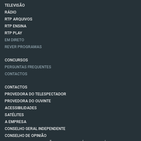
TELEVISÃO
RÁDIO
RTP ARQUIVOS
RTP ENSINA
RTP PLAY
EM DIRETO
REVER PROGRAMAS
CONCURSOS
PERGUNTAS FREQUENTES
CONTACTOS
CONTACTOS
PROVEDORA DO TELESPECTADOR
PROVEDORA DO OUVINTE
ACESSIBILIDADES
SATÉLITES
A EMPRESA
CONSELHO GERAL INDEPENDENTE
CONSELHO DE OPINIÃO