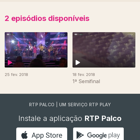
2
episódios disponíveis
331644
25 fev. 2018
18 fev. 2018
1ª Semifinal
RTP PALCO | UM SERVIÇO RTP PLAY
Instale a aplicação
RTP Palco