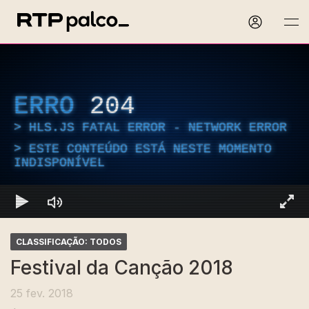
ERRO
204
HLS.JS FATAL ERROR - NETWORK ERROR
ESTE CONTEÚDO ESTÁ NESTE MOMENTO
INDISPONÍVEL
CLASSIFICAÇÃO: TODOS
Festival da Canção 2018
25 fev. 2018