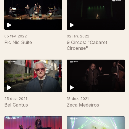
05 fev. 2022
02 jan. 2022
Pic Nic Suite
9 Circos: "Cabaret
Circense"
25 dez. 2021
18 dez. 2021
Bel Cantus
Zeca Medeiros