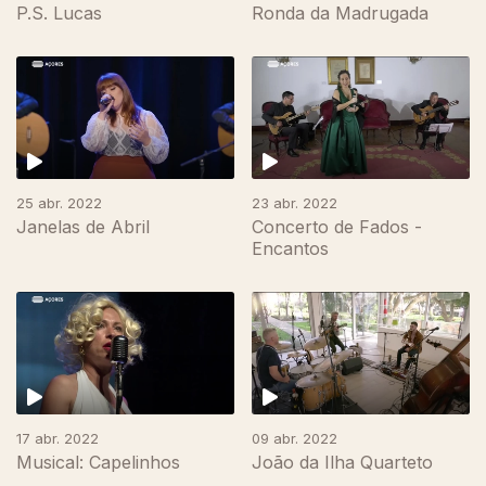
P.S. Lucas
Ronda da Madrugada
25 abr. 2022
23 abr. 2022
Janelas de Abril
Concerto de Fados -
Encantos
17 abr. 2022
09 abr. 2022
Musical: Capelinhos
João da Ilha Quarteto