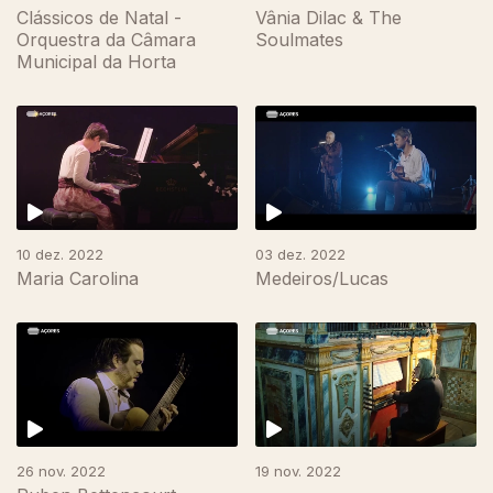
Clássicos de Natal -
Vânia Dilac & The
Orquestra da Câmara
Soulmates
Municipal da Horta
10 dez. 2022
03 dez. 2022
Maria Carolina
Medeiros/Lucas
26 nov. 2022
19 nov. 2022