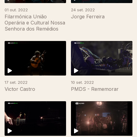
01 out. 2022
24 set. 2022
Filarmónica União
Jorge Ferreira
Operária e Cultural Nossa
Senhora dos Remédios
17 set. 2022
10 set. 2022
Victor Castro
PMDS - Rememorar