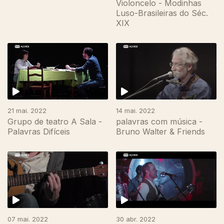
Violoncelo - Modinhas
Luso-Brasileiras do Séc.
XIX
617317
21 mai. 2022
14 mai. 2022
Grupo de teatro A Sala -
palavras com música -
Palavras Difíceis
Bruno Walter & Friends
07 mai. 2022
30 abr. 2022