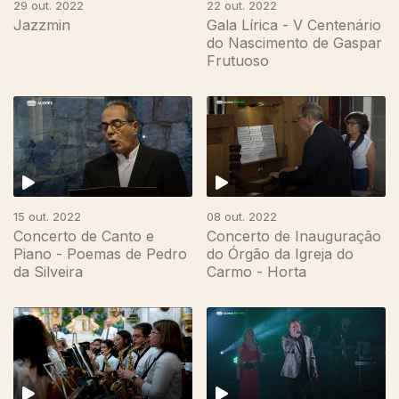
29 out. 2022
22 out. 2022
Jazzmin
Gala Lírica - V Centenário
do Nascimento de Gaspar
Frutuoso
647266
15 out. 2022
08 out. 2022
Concerto de Canto e
Concerto de Inauguração
Piano - Poemas de Pedro
do Órgão da Igreja do
da Silveira
Carmo - Horta