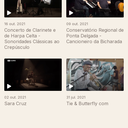
16 out. 2021
09 out. 2021
Concerto de Clarinete e
Conservatório Regional de
de Harpa Celta -
Ponta Delgada -
Sonoridades Clássicas ao
Cancioneiro da Bicharada
Crepúsculo
02 out. 2021
31 jul. 2021
Sara Cruz
Tie & Butterfly com
Rizumik e Pantónio