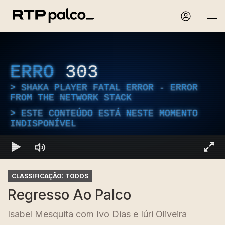
ERRO
303
SHAKA PLAYER FATAL ERROR - ERROR
FROM THE NETWORK STACK
ESTE CONTEÚDO ESTÁ NESTE MOMENTO
INDISPONÍVEL
CLASSIFICAÇÃO: TODOS
Regresso Ao Palco
Isabel Mesquita com Ivo Dias e Iúri Oliveira